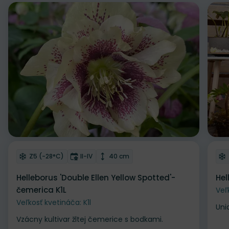
Odober do zoznamu želaní
Od
Mrazuvzdornosť
Doba kvitnutia
Výška rastliny
Z5 (-28°C)
II-IV
40 cm
Helleborus 'Double Ellen Yellow Spotted'-
Hel
čemerica K1L
Veľ
Veľkosť kvetináča: K1l
Uni
Vzácny kultivar žltej čemerice s bodkami.