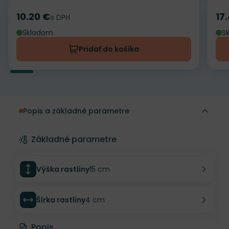
10.20 €
17
Cena
s DPH
Ce
Skladom
S
Pridať do košíka
Popis a základné parametre
Základné parametre
Výška rastliny
15 cm
Šírka rastliny
4 cm
Popis