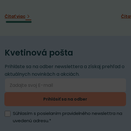
Čítať viac
Číta
Kvetinová pošta
Prihláste sa na odber newslettera a získaj prehľad o
aktuálnych novinkách a akciách.
Prihlásiť sa na odber
Súhlasím s posielaním pravidelného newslettra na
uvedenú adresu.
*