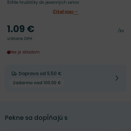
Štíhle hruštičky do jesenných setov
Čítať viac
1.09 €
Cena
Cena 
/ks
vrátane DPH
Nie je skladom
Doprava od 5.50 €
Zadarmo nad 100.00 €
Pekne sa dopĺňajú s