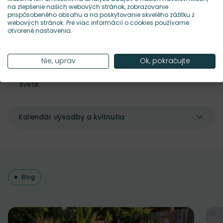
vodorovne, nech vynikne ich krivka, kombinuj s mini
na zlepšenie našich webových stránok, zobrazovanie
guľatými tekvičkami pre kontrast tvarov, skvelé do
prispôsobeného obsahu a na poskytovanie skvelého zážitku z
webových stránok. Pre viac informácií o cookies používame
venčekov – dlhý tvar pekne „vedie“ kompozíciu.
otvorené nastavenia.
Upozornenie: ide o okrasné plody, nie sú určené na
konzumáciu. Farebný tón a tvar sa môžu líšiť – to je
ich šarm. Pôvod druhu: tekvica obyčajná (Cucurbita
Nie, uprav
Ok, pokračujte
pepo) – Stredná Amerika, dnes pestovaná po celom
svete.
Kalendár výsadby a kvitnutia
Blog