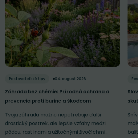
Pestovateľské tipy
04. august 2026
Pes
Záhrada bez chémie: Prírodná ochrana a
Slov
prevencia proti burine a škodcom
sku
Tvoja záhrada možno nepotrebuje ďalší
Snív
drastický postrek, ale lepšie vzťahy medzi
malý
pôdou, rastlinami a užitočnými živočíchmi...
baliť