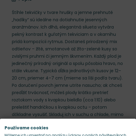
Štíhle tekvičky v tvare hrušky a jemne prehnuté
„hadíky“ sú ideálne na dotiahnutie jesenných
aranžmánov. Ich dlhá, elegantná silueta vytvára
pekný kontrast k guľatým tekviciam a v okamihu
pridá kompozícii rytmus. Dostaneš prirodzený mix
odtieňov – žlté, smotanové až žlto-zelené kusy so
zvislými pruhmi či jemným škvrnením. Každý plod je
jedinečný prírodný originál a spolu pôsobia hravo, no
stále vkusne. Typická dĺžka jednotlivých kusov je 12–
20 cm, priemer 4–7 cm (mierne sa líši podľa tvaru).
Po doručení povrch jemne utrite nasucho; ak chceš
predĺžiť trvácnosť, môžeš plody krátko pretrieť
roztokom vody s kvapkou bielidla (cca 1:10) alebo
preleštiť handričkou s kvapkou octu – potom
dôkladne vysušiť. Skladuj ich v suchu a chlade, mimo
priameho slnka a mrazov; takto vydržia niekoľko
Používame cookies
týždňov až mesiac. Tipy na styling: v miske ich polož
Môžeme ich umiestniť na analýzu údajov o našich návštevníkoch,