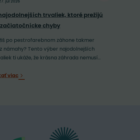
27. júl 2026
Polievani
najodolnejších trvaliek, ktoré prežijú
závlaha: 
 začiatočnícke chyby
horúčavy
žiš po pestrofarebnom záhone takmer
Keď sa záh
z námahy? Tento výber najodolnejších
rozpálenú 
valiek ti ukáže, že krásna záhrada nemusí...
jej veľmi n
tať viac
Čítať viac