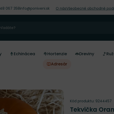
948 067 358
info@poniveni.sk
O nás
Všeobecné obchodné pod
y
Echinácea
Hortenzie
Dreviny
Ruž
Adresár
Kód produktu:
9244457
Tekvička Oran