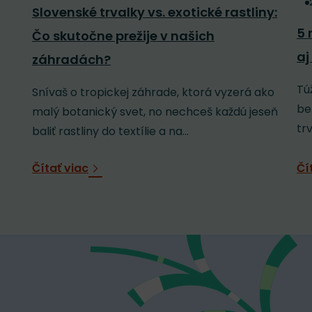
Slovenské trvalky vs. exotické rastliny:
5 
Čo skutočne prežije v našich
aj
záhradách?
Tú
Snívaš o tropickej záhrade, ktorá vyzerá ako
be
malý botanický svet, no nechceš každú jeseň
tr
baliť rastliny do textílie a na...
Čítať viac
Čí