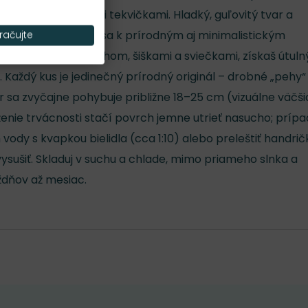
 skupine s menšími tekvičkami. Hladký, guľovitý tvar a
 a moderne – hodí sa k prírodným aj minimalistickým
račujte
eš s trávami, machom, šiškami a sviečkami, získaš útuln
 Každý kus je jedinečný prírodný originál – drobné „pehy“
r sa zvyčajne pohybuje približne 18–25 cm (vizuálne väčši
ĺženie trvácnosti stačí povrch jemne utrieť nasucho; príp
vody s kvapkou bielidla (cca 1:10) alebo preleštiť handri
ysušiť. Skladuj v suchu a chlade, mimo priameho slnka a
ždňov až mesiac.