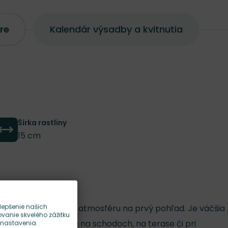
re
Kalendár výsadby a kvitnutia
Šírka rastliny
15 cm
lepšenie našich
ktorá spraví jesennú atmosféru na prvý pohľad. Je väčšia
anie skvelého zážitku
 vynikne samostatne na schodoch, na terase či pri
 nastavenia.