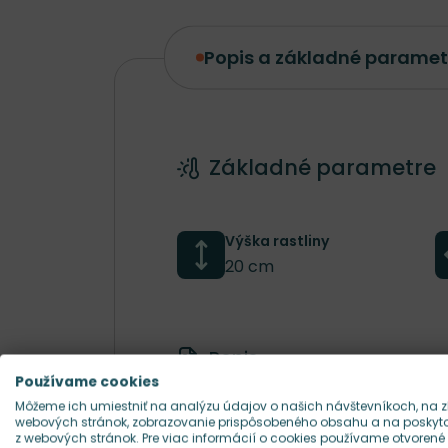
Popis a základné paramet
Popis a základné parametre
Základné parametre
Výška rastliny
20 cm
Popis
Používame cookies
Môžeme ich umiestniť na analýzu údajov o našich návštevníkoch, na z
Klasická oranžová tekvica, 
webových stránok, zobrazovanie prispôsobeného obsahu a na poskytov
mini kultivary, takže krásne
z webových stránok. Pre viac informácií o cookies používame otvorené