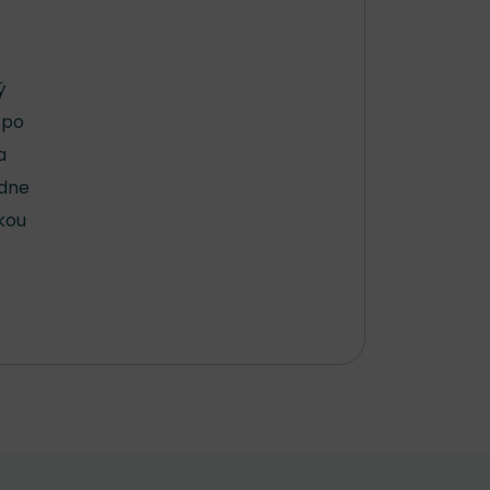
ý
 po
a
adne
čkou