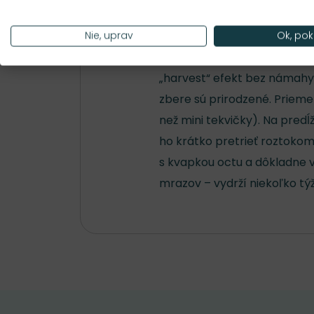
vchodových dverách, ale aj v
výrazná farba pôsobia čisto
Nie, uprav
Ok, pok
aranžmánom. Ak ju skombinuj
„harvest“ efekt bez námahy.
zbere sú prirodzené. Prieme
než mini tekvičky). Na pred
ho krátko pretrieť roztokom 
s kvapkou octu a dôkladne v
mrazov – vydrží niekoľko tý