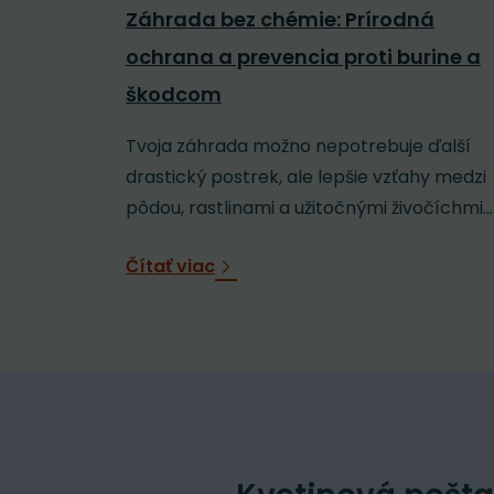
Záhrada bez chémie: Prírodná
ochrana a prevencia proti burine a
škodcom
Tvoja záhrada možno nepotrebuje ďalší
drastický postrek, ale lepšie vzťahy medzi
pôdou, rastlinami a užitočnými živočíchmi...
Čítať viac