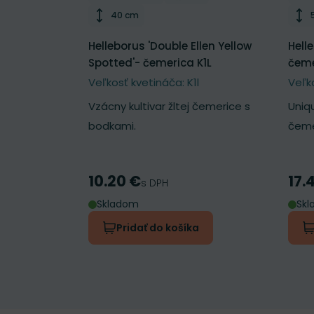
Výška rastliny
40 cm
Helleborus 'Double Ellen Yellow
Hell
Spotted'- čemerica K1L
čeme
Veľkosť kvetináča: K1l
Veľk
Vzácny kultivar žltej čemerice s
Uniq
bodkami.
čeme
10.20 €
17.
Cena
Cen
s DPH
Skladom
Sk
Pridať do košíka