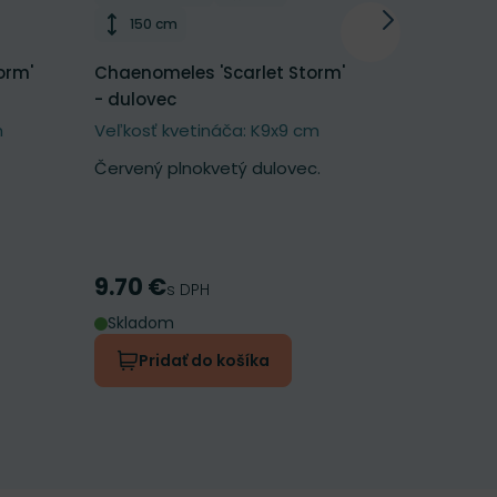
Výška rastliny
Výška 
150 cm
70 cm
orm'
Chaenomeles 'Scarlet Storm'
Dicentra s
- dulovec
srdcovka 
m
Veľkosť kvetináča: K9x9 cm
Veľkosť kv
Červený plnokvetý dulovec.
Obľúbená 
tvare srdi
9.70 €
7.10 €
Cena
Cena
s DPH
s 
Skladom
Skladom
Pridať do košíka
Prida