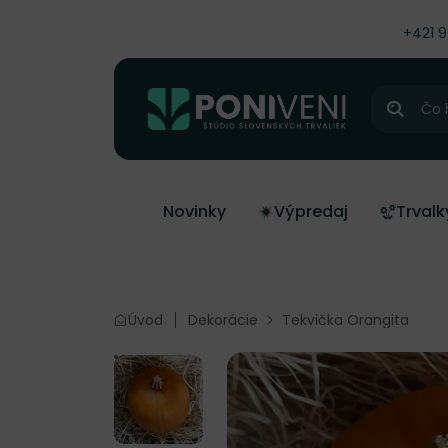
čiť na obsah
+421 
Hľadať
Novinky
Výpredaj
Trvalk
Úvod
Dekorácie
Tekvička Orangita