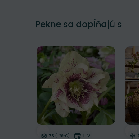
Pekne sa dopĺňajú s
Odober do zoznamu želaní
Odo
Mrazuvzdornosť
Doba kvitnutia
Z5 (-28°C)
II-IV