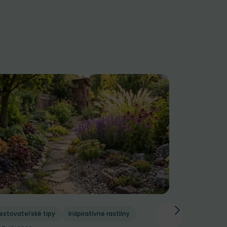
estovateľské tipy
Inšpiratívne rastliny
Pestovateľs