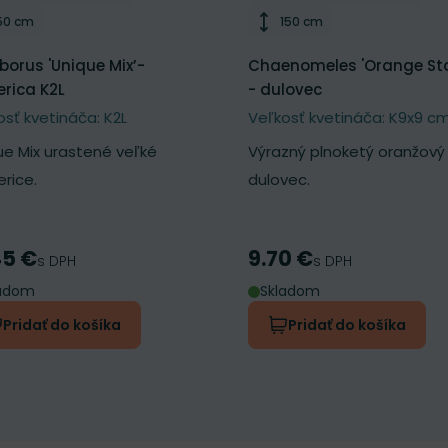
Výška rastliny
Výška rastliny
50 cm
150 cm
eborus 'Unique Mix’-
Chaenomeles 'Orange St
rica K2L
- dulovec
osť kvetináča: K2L
Veľkosť kvetináča: K9x9 c
ue Mix urastené veľké
Výrazný plnoketý oranžový
rice.
dulovec.
45 €
9.70 €
a
Cena
s DPH
s DPH
ladom
Skladom
Pridať do košíka
Pridať do košíka