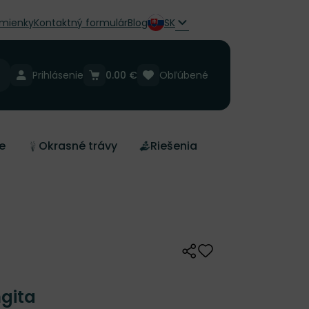
mienky
Kontaktný formulár
Blog
SK
Prihlásenie
0.00 €
Obľúbené
e
Okrasné trávy
Riešenia
Zdieľať
Odober do zoznamu 
gita