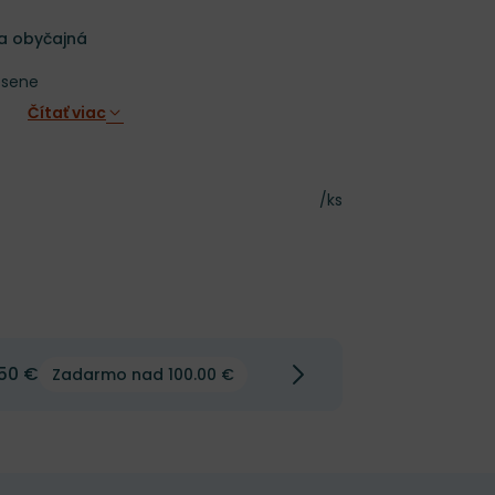
ca obyčajná
esene
Čítať viac
Cena za kus
/ks
50 €
Zadarmo nad 100.00 €