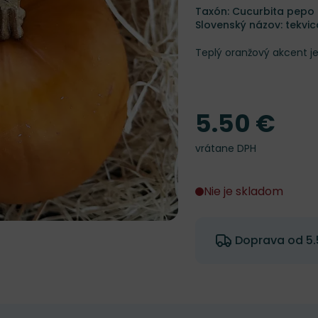
Taxón: Cucurbita pepo
Slovenský názov: tekvi
Teplý oranžový akcent j
5.50 €
Cena
vrátane DPH
Nie je skladom
Doprava od 5.