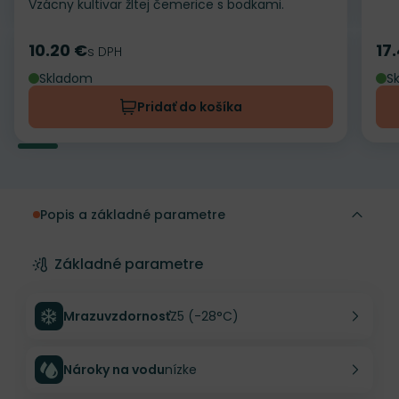
Vzácny kultivar žltej čemerice s bodkami.
10.20 €
17
Cena
s DPH
Ce
Skladom
S
Pridať do košíka
Popis a základné parametre
Základné parametre
Mrazuvzdornosť
Z5 (-28°C)
Nároky na vodu
nízke