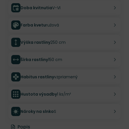
Doba kvitnutia
V-VI
Farba kvetu
ružová
Výška rastliny
250 cm
Šírka rastliny
150 cm
Habitus rastliny
vzpriamený
Hustota výsadby
1 ks/m²
Nároky na slnko
S
Popis