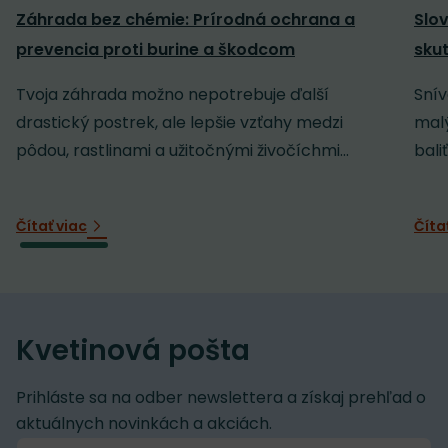
Záhrada bez chémie: Prírodná ochrana a
Slov
prevencia proti burine a škodcom
sku
Tvoja záhrada možno nepotrebuje ďalší
Snív
drastický postrek, ale lepšie vzťahy medzi
malý
pôdou, rastlinami a užitočnými živočíchmi...
baliť
Čítať viac
Číta
Kvetinová pošta
Prihláste sa na odber newslettera a získaj prehľad o
aktuálnych novinkách a akciách.