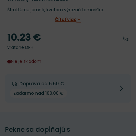
Štruktúrou jemná, kvetom výrazná tamariška.
Čítať viac
10.23 €
Cena
Cena 
/ks
vrátane DPH
Nie je skladom
Doprava od 5.50 €
Zadarmo nad 100.00 €
Pekne sa dopĺňajú s