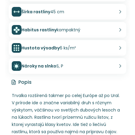
Šírka rastliny
45 cm
Habitus rastliny
kompaktný
Hustota výsadby
6 ks/m²
Nároky na slnko
S, P
Popis
Trvalka rozšírená takmer po celej Európe až po Ural.
V prírode ide o značne variabilný druh s rôznym
výskytom, väčšinou vo svetlých dubových lesoch a
na lúkach. Rastlina tvorí prízemnú ružicu listov, z
ktorej vyrastajú klasy kvetov. Ide tiež o liečivú
rastlinu, ktorá sa používa najmä na prípravu čajov.