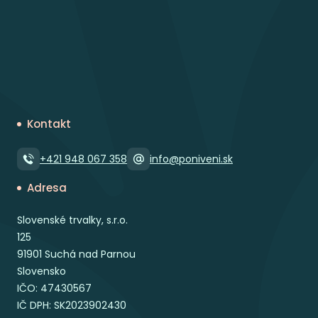
Kontakt
+421 948 067 358
info@poniveni.sk
Adresa
Slovenské trvalky, s.r.o.
125
91901 Suchá nad Parnou
Slovensko
IČO: 47430567
IČ DPH: SK2023902430