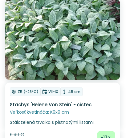
Zľava
Odober do zoznamu želaní
Mrazuvzdornosť
Doba kvitnutia
Výška rastliny
Z5 (-28°C)
VII-IX
45 cm
Stachys 'Helene Von Stein' - čistec
Veľkosť kvetináča: K9x9 cm
Stálozelená trvalka s plstnatými listami.
5.90 €
Pôvodná cena
-17%