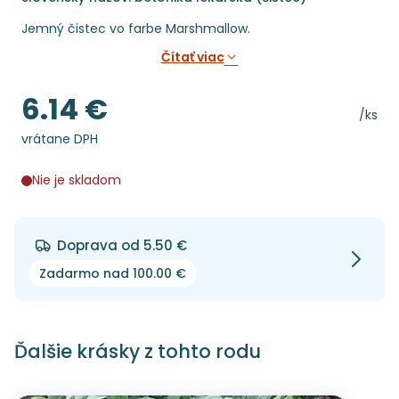
Jemný čistec vo farbe Marshmallow.
Čítať viac
6.14 €
Cena
Cena 
/ks
vrátane DPH
Nie je skladom
Doprava od 5.50 €
Zadarmo nad 100.00 €
Ďalšie krásky z tohto rodu