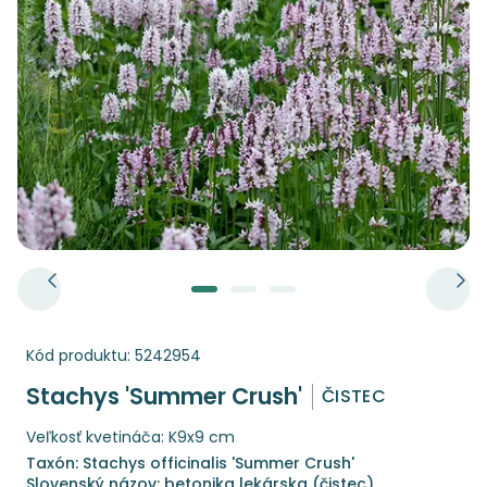
Kód produktu:
5242954
Stachys 'Summer Crush'
ČISTEC
Veľkosť kvetináča: K9x9 cm
Taxón: Stachys officinalis 'Summer Crush'
Slovenský názov: betonika lekárska (čistec)