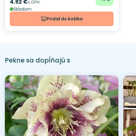
4.92 €
Cena
s DPH
Skladom
Pridať do košíka
Pekne sa dopĺňajú s