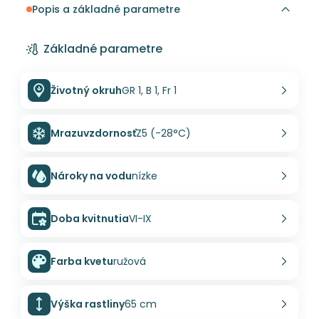
Popis a základné parametre
Základné parametre
Životný okruh
GR 1, B 1, Fr 1
Mrazuvzdornosť
Z5 (-28°C)
Nároky na vodu
nízke
Doba kvitnutia
VI-IX
Farba kvetu
ružová
Výška rastliny
65 cm