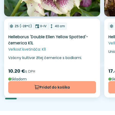
Odober do zoznamu želaní
Od
Mrazuvzdornosť
Doba kvitnutia
Výška rastliny
Z5 (-28°C)
II-IV
40 cm
Helleborus 'Double Ellen Yellow Spotted'-
Hel
čemerica K1L
Veľ
Veľkosť kvetináča: K1l
Uni
Vzácny kultivar žltej čemerice s bodkami.
10.20 €
17
Cena
s DPH
Ce
Skladom
S
Pridať do košíka