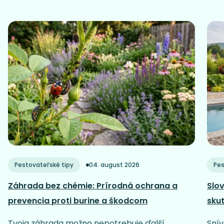
Pestovateľské tipy
04. august 2026
Pes
Záhrada bez chémie: Prírodná ochrana a
Slov
prevencia proti burine a škodcom
sku
Tvoja záhrada možno nepotrebuje ďalší
Snív