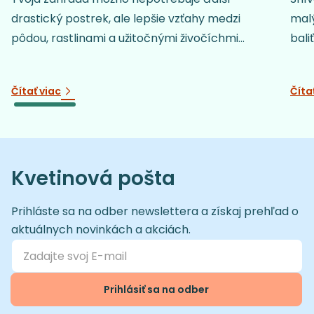
drastický postrek, ale lepšie vzťahy medzi
malý
pôdou, rastlinami a užitočnými živočíchmi...
baliť
Čítať viac
Číta
Kvetinová pošta
Prihláste sa na odber newslettera a získaj prehľad o
aktuálnych novinkách a akciách.
Prihlásiť sa na odber