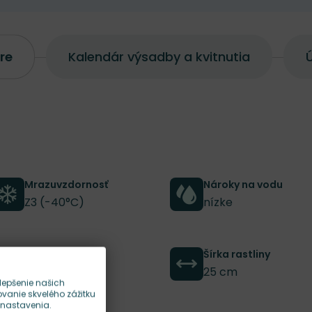
re
Kalendár výsadby a kvitnutia
Ú
Mrazuvzdornosť
Nároky na vodu
Z3 (-40°C)
nízke
Výška rastliny
Šírka rastliny
20 cm
25 cm
lepšenie našich
anie skvelého zážitku
 nastavenia.