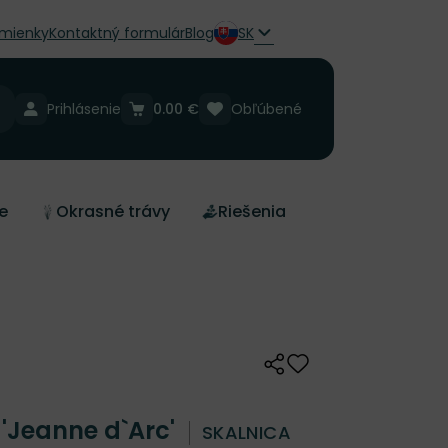
mienky
Kontaktný formulár
Blog
SK
Prihlásenie
0.00 €
Obľúbené
e
Okrasné trávy
Riešenia
Zdieľať
Odober do zoznamu 
'Jeanne d`Arc'
SKALNICA