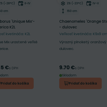
ber do zoznamu želaní
Odober do zoznamu želan
Mrazuvzdornosť
Doba kvitnutia
Mrazuvzdornosť
Doba kvi
Z5 (-28°C)
II-IV
Z6 (-23°C)
IV-V
Výška rastliny
Výška rastliny
50 cm
150 cm
eborus 'Unique Mix’-
Chaenomeles 'Orange St
rica K2L
- dulovec
osť kvetináča: K2L
Veľkosť kvetináča: K9x9 c
ue Mix urastené veľké
Výrazný plnoketý oranžový
rice.
dulovec.
45 €
9.70 €
a
Cena
s DPH
s DPH
ladom
Skladom
Pridať do košíka
Pridať do košíka