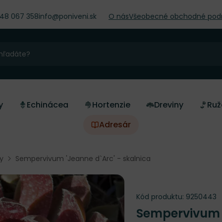
948 067 358
info@poniveni.sk
O nás
Všeobecné obchodné pod
y
Echinácea
Hortenzie
Dreviny
Ruž
Adresár
y
Sempervivum 'Jeanne d`Arc' - skalnica
Kód produktu:
9250443
Sempervivum 