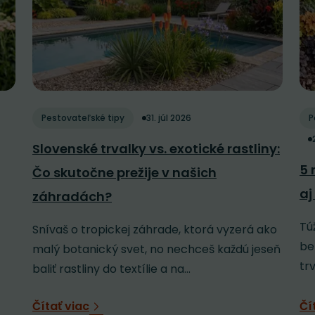
Pestovateľské tipy
31. júl 2026
P
Slovenské trvalky vs. exotické rastliny:
5 
Čo skutočne prežije v našich
aj
záhradách?
Tú
Snívaš o tropickej záhrade, ktorá vyzerá ako
be
malý botanický svet, no nechceš každú jeseň
tr
baliť rastliny do textílie a na...
Čítať viac
Čí