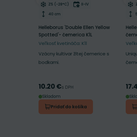
Odober do zoznamu želaní
Odo
Mrazuvzdornosť
Doba kvitnutia
Z5 (-28°C)
II-IV
Výška rastliny
40 cm
Helleborus 'Double Ellen Yellow
Hell
Spotted'- čemerica K1L
čeme
Veľkosť kvetináča: K1l
Veľk
Vzácny kultivar žltej čemerice s
Uniq
bodkami.
čeme
10.20 €
17.
Cena
Cen
s DPH
Skladom
Sk
Pridať do košíka