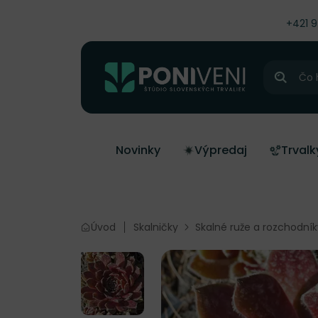
čiť na obsah
+421 
Hľadať
Novinky
Výpredaj
Trvalk
Úvod
Skalničky
Skalné ruže a rozchodník