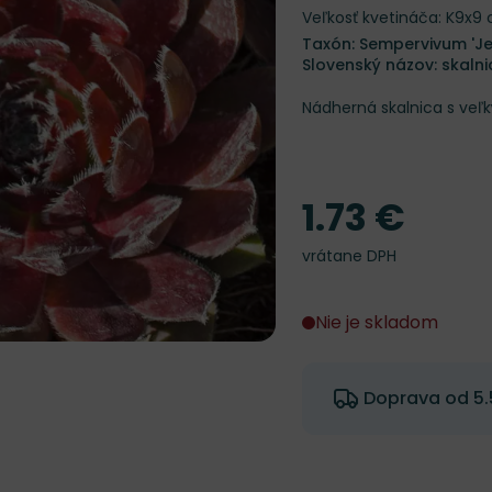
Veľkosť kvetináča: K9x9
Taxón: Sempervivum 'Je
Slovenský názov: skalni
Nádherná skalnica s veľ
1.73 €
Cena
vrátane DPH
Nie je skladom
Doprava od 5.