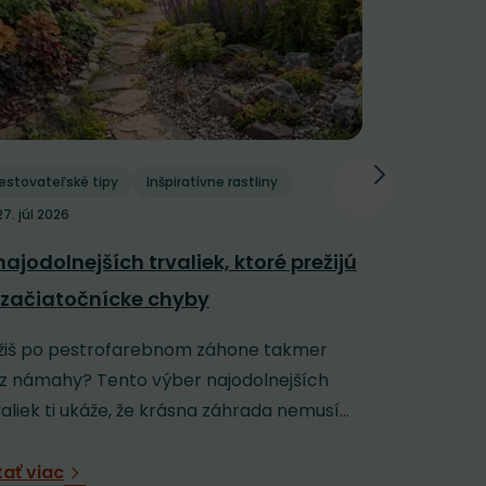
estovateľské tipy
Inšpiratívne rastliny
Pestovateľs
27. júl 2026
Polievani
najodolnejších trvaliek, ktoré prežijú
závlaha: 
 začiatočnícke chyby
horúčavy
žiš po pestrofarebnom záhone takmer
Keď sa záh
z námahy? Tento výber najodolnejších
rozpálenú 
valiek ti ukáže, že krásna záhrada nemusí...
jej veľmi n
tať viac
Čítať viac