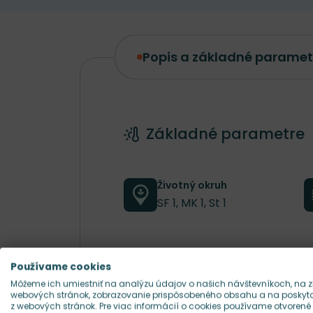
Popis a základné paramet
Popis a základné parametre
Základné parametre
Životný okruh
SF 1, MK 1, St 1
Farba kvetu
Používame cookies
ružová
Môžeme ich umiestniť na analýzu údajov o našich návštevníkoch, na z
webových stránok, zobrazovanie prispôsobeného obsahu a na poskytov
z webových stránok. Pre viac informácií o cookies používame otvorené