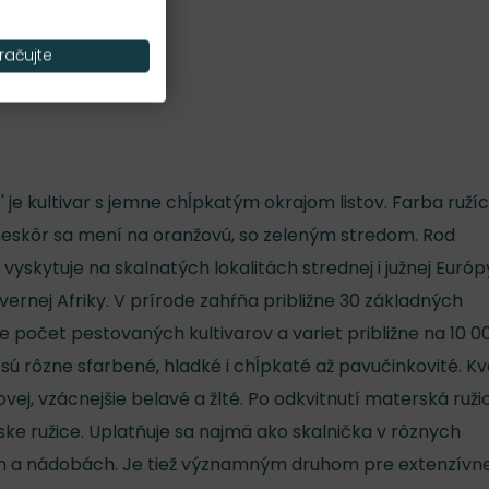
Nároky na slnko
S
račujte
e kultivar s jemne chĺpkatým okrajom listov. Farba ružíc
neskôr sa mení na oranžovú, so zeleným stredom. Rod
skytuje na skalnatých lokalitách strednej i južnej Európ
vernej Afriky. V prírode zahŕňa približne 30 základných
e počet pestovaných kultivarov a variet približne na 10 0
é sú rôzne sfarbené, hladké i chĺpkaté až pavučinkovité. K
ovej, vzácnejšie belavé a žlté. Po odkvitnutí materská ruži
ske ružice. Uplatňuje sa najmä ako skalnička v rôznych
ch a nádobách. Je tiež významným druhom pre extenzívn