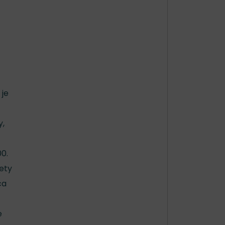
 je
y,
00.
vety
ca
e