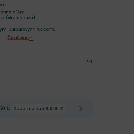
 cm
anne d`Arc'
ca (skalná ruža)
kými purpurovými ružicami.
Čítať viac
Cena za kus
/ks
50 €
Zadarmo nad 100.00 €