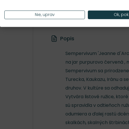
Hustota výsadby
15 ks/m²
Nie, uprav
Ok, pok
Popis
Sempervivum 'Jeanne d`Arc' j
na jar purpurovo červená , 
Sempervivum sa prirodzene vy
Turecka, Kaukazu, Iránu a se
druhov. V kultúre sa odhaduj
Vytvára listové ružice, ktor
sú spravidla v odtieňoch ruž
odumiera a ďalej rastú dcér
skalkách, skalných štrbiná