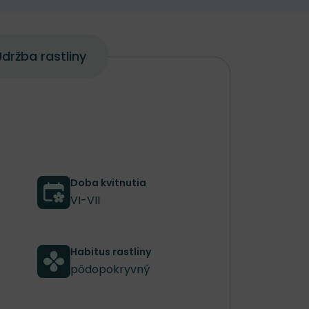
držba rastliny
Doba kvitnutia
VI-VII
Habitus rastliny
pôdopokryvný