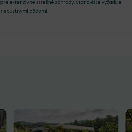
re extenzívne strešné záhrady. Stanovište vyžaduje
priepustnými pôdami.