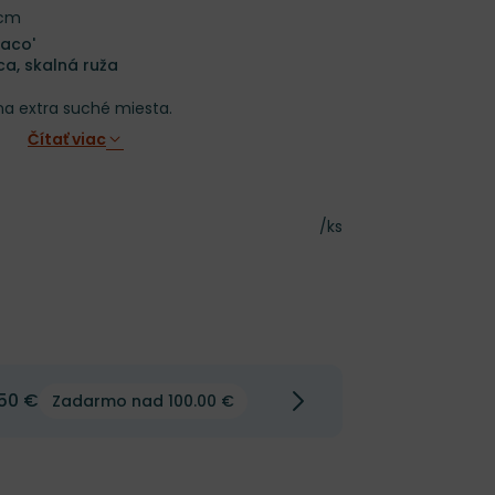
 cm
raco'
ca, skalná ruža
na extra suché miesta.
Čítať viac
Cena za kus
/ks
50 €
Zadarmo nad 100.00 €