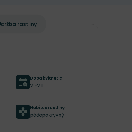
držba rastliny
Doba kvitnutia
VI-VII
Habitus rastliny
pôdopokryvný