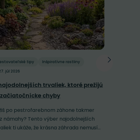
estovateľské tipy
Inšpiratívne rastliny
Pestovateľs
27. júl 2026
Polievani
najodolnejších trvaliek, ktoré prežijú
závlaha: 
 začiatočnícke chyby
horúčavy
žiš po pestrofarebnom záhone takmer
Keď sa záh
z námahy? Tento výber najodolnejších
rozpálenú 
valiek ti ukáže, že krásna záhrada nemusí...
jej veľmi n