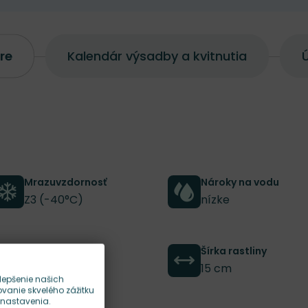
re
Kalendár výsadby a kvitnutia
Ú
Mrazuvzdornosť
Nároky na vodu
Z3 (-40°C)
nízke
Výška rastliny
Šírka rastliny
30 cm
15 cm
lepšenie našich
anie skvelého zážitku
 nastavenia.