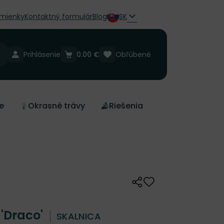
mienky
Kontaktný formulár
Blog
SK
Prihlásenie
0.00 €
Obľúbené
e
Okrasné trávy
Riešenia
Zdieľať
Odober do zoznamu 
'Draco'
SKALNICA