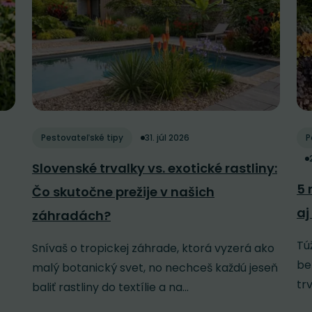
Pestovateľské tipy
31. júl 2026
P
Slovenské trvalky vs. exotické rastliny:
5 
Čo skutočne prežije v našich
aj
záhradách?
Tú
Snívaš o tropickej záhrade, ktorá vyzerá ako
be
malý botanický svet, no nechceš každú jeseň
tr
baliť rastliny do textílie a na...