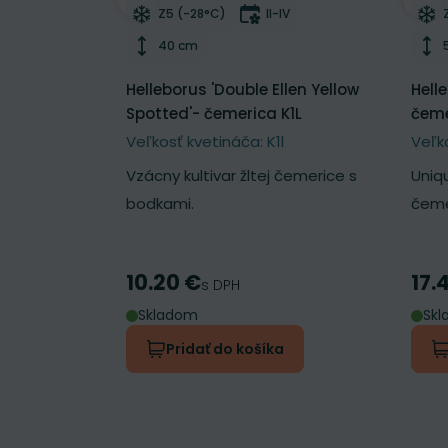
Odober do zoznamu želaní
Odo
Mrazuvzdornosť
Doba kvitnutia
Z5 (-28°C)
II-IV
Výška rastliny
40 cm
Helleborus 'Double Ellen Yellow
Hell
Spotted'- čemerica K1L
čeme
Veľkosť kvetináča: K1l
Veľk
Vzácny kultivar žltej čemerice s
Uniq
bodkami.
čeme
10.20 €
17.
Cena
Cen
s DPH
Skladom
Sk
Pridať do košíka