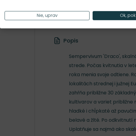
Hustota výsadby
35 ks/m²
Nie, uprav
Ok, pok
Popis
Sempervivum 'Draco', skaln
strede. Počas kvitnutia v let
roka menia svoje odtiene. 
lokalitách strednej i južnej 
zahŕňa približne 30 základn
kultivarov a variet približne
hladké i chĺpkaté až pavučin
belavé a žlté. Po odkvitnutí
Uplatňuje sa najmä ako skal