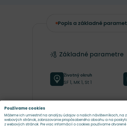
Popis a základné paramet
Popis a základné parametre
Základné parametre
Životný okruh
SF 1, MK 1, St 1
Farba kvetu
Používame cookies
ružová
Môžeme ich umiestniť na analýzu údajov o našich návštevníkoch, na z
webových stránok, zobrazovanie prispôsobeného obsahu a na poskytov
z webových stránok. Pre viac informácií o cookies používame otvorené