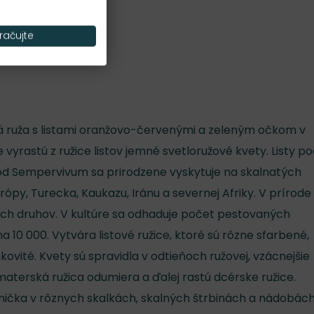
Nároky na slnko
S
račujte
á ruža s listami oranžovo-červenými a zeleným očkom v
e vyrastú z ružice listov jemné svetloružové kvety. Listy p
Rod Sempervivum sa prirodzene vyskytuje na skalnatých
Európy, Turecka, Kaukazu, Iránu a severnej Afriky. V prírode
ých druhov. V kultúre sa odhaduje počet pestovaných
 na 10 000. Vytvára listové ružice, ktoré sú rôzne sfarbené,
kovité. Kvety sú spravidla v odtieňoch ružovej, vzácnejšie
 materská ružica odumiera a ďalej rastú dcérske ružice.
nička v rôznych skalkách, skalných štrbinách a nádobách