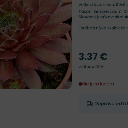
Veľkosť kvetináča: K9x9
Taxón: Sempervivum 'D
Slovenský názov: skalni
Farebná nízka skalnička 
3.37 €
Cena
vrátane DPH
Nie je skladom
Doprava od 5.