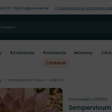
948 067 358
info@poniveni.sk
O nás
Všeobecné obchodné pod
y
Echinácea
Hortenzie
Dreviny
Ruž
Adresár
y
Sempervivum 'Draco' - skalnica
Kód produktu:
5212504
Sempervivum 