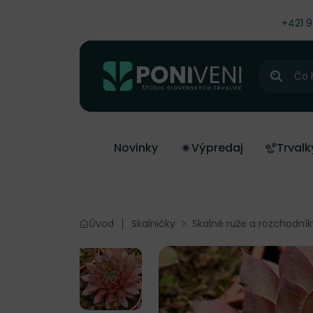
čiť na obsah
+421 
Hľadať
Novinky
Výpredaj
Trvalk
Úvod
Skalničky
Skalné ruže a rozchodník