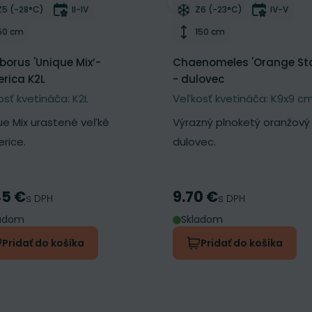
ber do zoznamu želaní
Odober do zoznamu želan
Mrazuvzdornosť
Doba kvitnutia
Mrazuvzdornosť
Doba kvi
Z5 (-28°C)
II-IV
Z6 (-23°C)
IV-V
Výška rastliny
Výška rastliny
50 cm
150 cm
eborus 'Unique Mix’-
Chaenomeles 'Orange St
rica K2L
- dulovec
osť kvetináča: K2L
Veľkosť kvetináča: K9x9 c
ue Mix urastené veľké
Výrazný plnoketý oranžový
rice.
dulovec.
45 €
9.70 €
a
Cena
s DPH
s DPH
ladom
Skladom
Pridať do košíka
Pridať do košíka