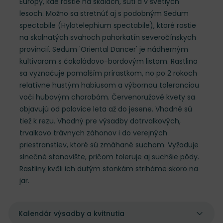
Európy, kde rastie na skalách, suti a v svetlých
lesoch. Možno sa stretnúť aj s podobným Sedum
spectabile (Hylotelephium spectabile), ktoré rastie
na skalnatých svahoch pahorkatín severočínskych
provincií. Sedum 'Oriental Dancer' je nádherným
kultivarom s čokoládovo-bordovým listom. Rastlina
sa vyznačuje pomalším prírastkom, no po 2 rokoch
relatívne hustým habiusom a výbornou toleranciou
voči hubovým chorobám. Červenoružové kvety sa
objavujú od polovice leta až do jesene. Vhodné sú
tiež k rezu. Vhodný pre výsadby dotrvalkových,
trvalkovo trávnych záhonov i do verejných
priestranstiev, ktoré sú zmáhané suchom. Vyžaduje
slnečné stanovište, pričom toleruje aj suchšie pôdy.
Rastliny kvôli ich dutým stonkám striháme skoro na
jar.
Kalendár výsadby a kvitnutia