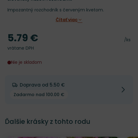
Impozantný rozchodník s červeným kvetom.
Čítať viac
5.79 €
Cena
Cena 
/ks
vrátane DPH
Nie je skladom
Doprava od 5.50 €
Zadarmo nad 100.00 €
Ďalšie krásky z tohto rodu