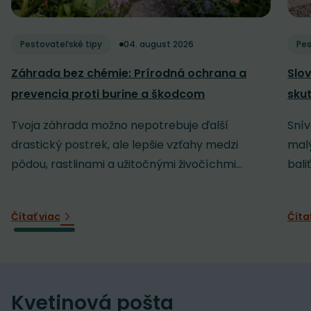
Pestovateľské tipy
04. august 2026
Pes
Záhrada bez chémie: Prírodná ochrana a
Slov
prevencia proti burine a škodcom
sku
Tvoja záhrada možno nepotrebuje ďalší
Snív
drastický postrek, ale lepšie vzťahy medzi
malý
pôdou, rastlinami a užitočnými živočíchmi...
baliť
Čítať viac
Číta
Kvetinová pošta