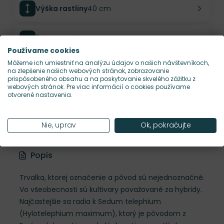
Výška rastliny
40 cm
Šírka rastliny
40 cm
Používame cookies
Môžeme ich umiestniť na analýzu údajov o našich návštevníkoch,
Habitus rastliny
vzpriamený
na zlepšenie našich webových stránok, zobrazovanie
prispôsobeného obsahu a na poskytovanie skvelého zážitku z
webových stránok. Pre viac informácií o cookies používame
otvorené nastavenia.
Hustota výsadby
7 ks/m²
Nie, uprav
Ok, pokračujte
Nároky na slnko
S
Popis
Trvalka, ktorej označenie a pôvod sú nejednoznačné.
Vo všeobecnosti sú kultivary považované za hybridy.
Najčastejšie sa radia k Sedum telephium
(Hylotelephium maximum), ktorý je pôvodom z