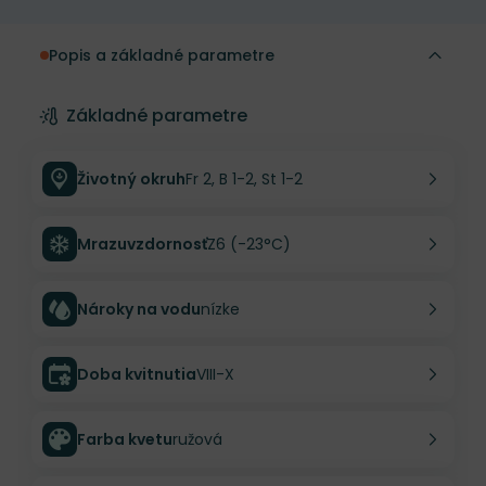
Popis a základné parametre
Základné parametre
Životný okruh
Fr 2, B 1-2, St 1-2
Mrazuvzdornosť
Z6 (-23°C)
Nároky na vodu
nízke
Doba kvitnutia
VIII-X
Farba kvetu
ružová