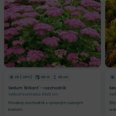
Zľava
Odober do zoznamu želaní
Od
Mrazuvzdornosť
Doba kvitnutia
Výška rastliny
Z6 (-23°C)
VIII-IX
45 cm
Sedum 'Brillant' - rozchodník
Sed
Veľkosť kvetináča: K9x9 cm
Veľ
Pôvabný rozchodník s výrazným ružovým
Žlt
kvetom.
ora