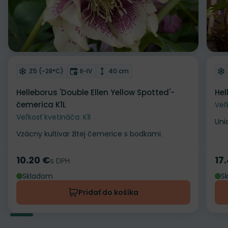
Odober do zoznamu želaní
Od
Mrazuvzdornosť
Doba kvitnutia
Výška rastliny
Z5 (-28°C)
II-IV
40 cm
Helleborus 'Double Ellen Yellow Spotted'-
Hel
čemerica K1L
Veľ
Veľkosť kvetináča: K1l
Uni
Vzácny kultivar žltej čemerice s bodkami.
10.20 €
17
Cena
s DPH
Ce
Skladom
S
Pridať do košíka