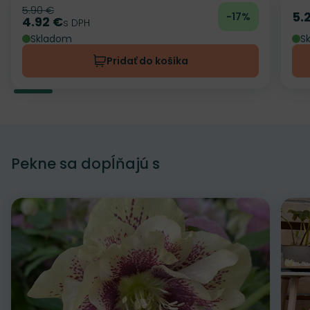
5.90 €
Pôvodná cena
5.
-17%
Ce
4.92 €
Cena
s DPH
Skladom
S
Pridať do košíka
Pekne sa dopĺňajú s