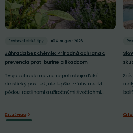
Pestovateľské tipy
04. august 2026
Pes
Záhrada bez chémie: Prírodná ochrana a
Slov
prevencia proti burine a škodcom
sku
Tvoja záhrada možno nepotrebuje ďalší
Snív
drastický postrek, ale lepšie vzťahy medzi
malý
pôdou, rastlinami a užitočnými živočíchmi...
baliť
Čítať viac
Číta