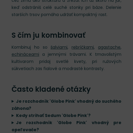
cez zimu ako štruktúru a zrezať ich až skoro na jar,
keď odstrániš celé suché stonky pri báze. Delenie
starších trsov pomáha udržať kompaktný rast.
S čím ju kombinovať
Kombinuj ho so
šalviami
,
rebríčkami
,
agastache
,
echináceami
a jemnými trávami. K tmavolistým
kultivarom pridaj svetlé kvety, pri ružových
súkvetiach zas fialové a modrasté kontrasty.
Často kladené otázky
Je rozchodník 'Globe Pink' vhodný do suchého
záhona?
Kedy strihať Sedum 'Globe Pink'?
Je rozchodník 'Globe Pink' vhodný pre
opeľovače?