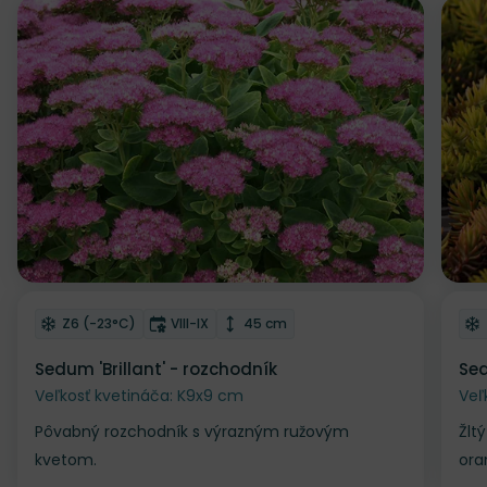
Zľava
Odober do zoznamu želaní
Od
Mrazuvzdornosť
Doba kvitnutia
Výška rastliny
Z6 (-23°C)
VIII-IX
45 cm
Sedum 'Brillant' - rozchodník
Sed
Veľkosť kvetináča: K9x9 cm
Veľ
Pôvabný rozchodník s výrazným ružovým
Žlt
kvetom.
ora