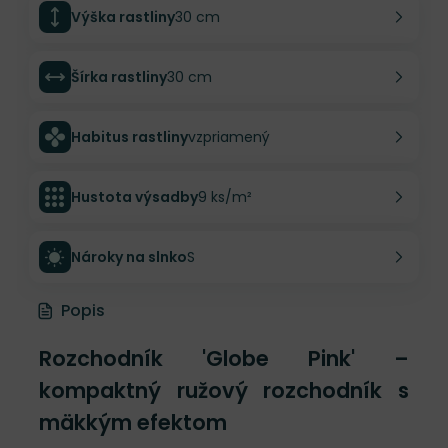
Výška rastliny
30 cm
Šírka rastliny
30 cm
Habitus rastliny
vzpriamený
Hustota výsadby
9 ks/m²
Nároky na slnko
S
Popis
Rozchodník 'Globe Pink' –
kompaktný ružový rozchodník s
mäkkým efektom