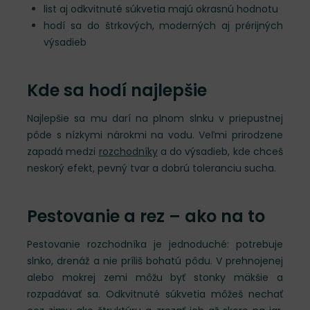
list aj odkvitnuté súkvetia majú okrasnú hodnotu
hodí sa do štrkových, moderných aj prérijných
výsadieb
Kde sa hodí najlepšie
Najlepšie sa mu darí na plnom slnku v priepustnej
pôde s nízkymi nárokmi na vodu. Veľmi prirodzene
zapadá medzi
rozchodníky
a do výsadieb, kde chceš
neskorý efekt, pevný tvar a dobrú toleranciu sucha.
Pestovanie a rez – ako na to
Pestovanie rozchodníka je jednoduché: potrebuje
slnko, drenáž a nie príliš bohatú pôdu. V prehnojenej
alebo mokrej zemi môžu byť stonky mäkšie a
rozpadávať sa. Odkvitnuté súkvetia môžeš nechať