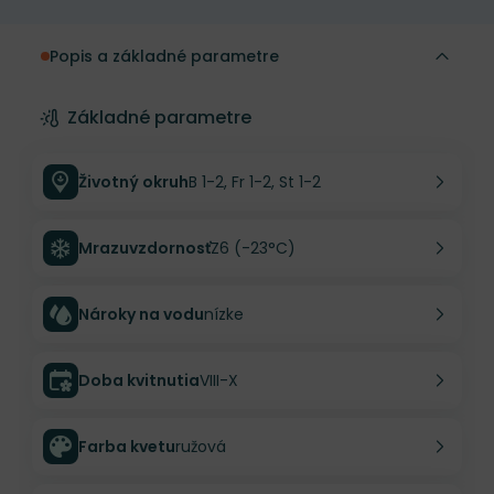
Popis a základné parametre
Základné parametre
Životný okruh
B 1-2, Fr 1-2, St 1-2
Mrazuvzdornosť
Z6 (-23°C)
Nároky na vodu
nízke
Doba kvitnutia
VIII-X
Farba kvetu
ružová