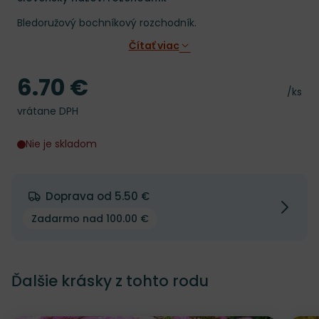
Bledoružový bochníkový rozchodník.
Čítať viac
6.70 €
Cena
Cena 
/ks
vrátane DPH
Nie je skladom
Doprava od 5.50 €
Zadarmo nad 100.00 €
Ďalšie krásky z tohto rodu