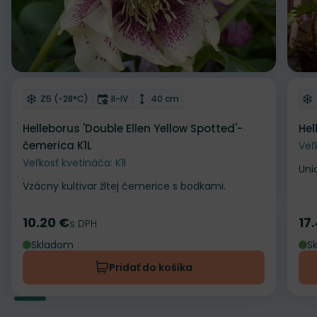
Odober do zoznamu želaní
Od
Mrazuvzdornosť
Doba kvitnutia
Výška rastliny
Z5 (-28°C)
II-IV
40 cm
Helleborus 'Double Ellen Yellow Spotted'-
Hel
čemerica K1L
Veľ
Veľkosť kvetináča: K1l
Uni
Vzácny kultivar žltej čemerice s bodkami.
10.20 €
17
Cena
s DPH
Ce
Skladom
S
Pridať do košíka