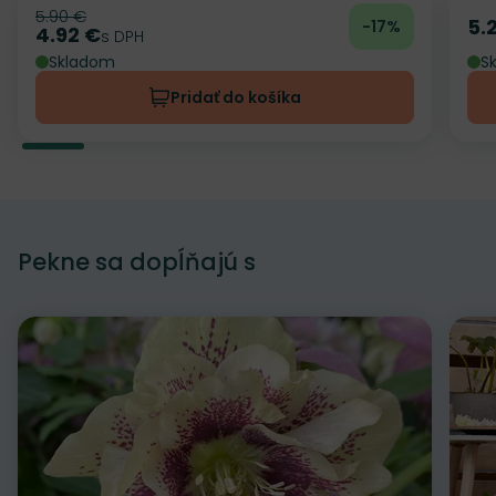
5.90 €
Pôvodná cena
5.
-17%
Ce
4.92 €
Cena
s DPH
Skladom
S
Pridať do košíka
Pekne sa dopĺňajú s