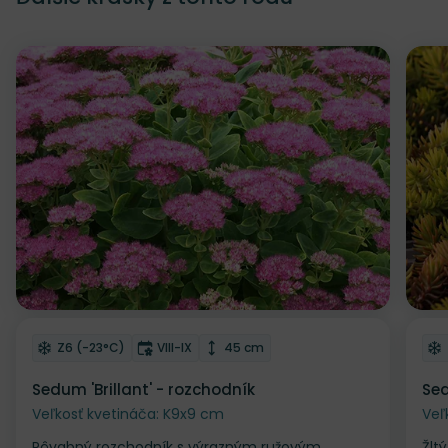
Zľava
Odober do zoznamu želaní
Od
Mrazuvzdornosť
Doba kvitnutia
Výška rastliny
Z6 (-23°C)
VIII-IX
45 cm
Sedum 'Brillant' - rozchodník
Sed
Veľkosť kvetináča: K9x9 cm
Veľ
Pôvabný rozchodník s výrazným ružovým
Žlt