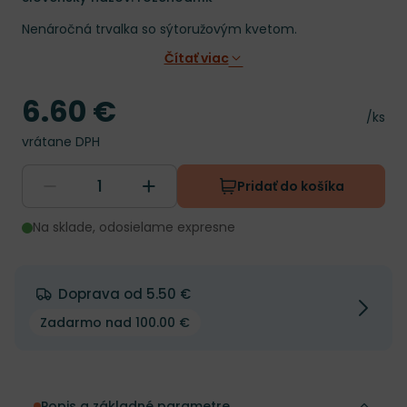
Nenáročná trvalka so sýtoružovým kvetom.
Čítať viac
6.60 €
Cena
Cena 
/ks
vrátane DPH
Pridať do košíka
Na sklade, odosielame expresne
Doprava od 5.50 €
Zadarmo nad 100.00 €
Popis a základné parametre