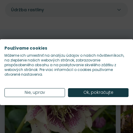
Údržba rastliny
Pekne sa dopĺňajú s
Používame cookies
Môžeme ich umiestniť na analýzu údajov o našich návštevníkoch,
na zlepšenie našich webových stránok, zobrazovanie
prispôsobeného obsahu a na poskytovanie skvelého zážitku z
webových stránok. Pre viac informácií o cookies používame
otvorené nastavenia.
Nie, uprav
Ok, pokračujte