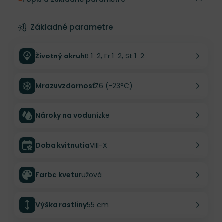
Základné parametre
Životný okruh
B 1-2, Fr 1-2, St 1-2
Mrazuvzdornosť
Z6 (-23°C)
Nároky na vodu
nízke
Doba kvitnutia
VIII-X
Farba kvetu
ružová
Výška rastliny
55 cm