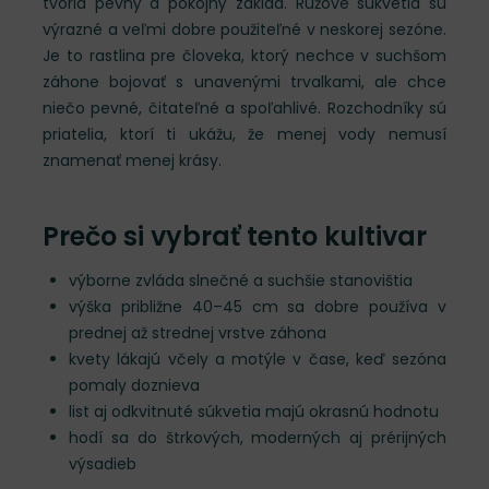
tvoria pevný a pokojný základ. Ružové súkvetia sú
výrazné a veľmi dobre použiteľné v neskorej sezóne.
Je to rastlina pre človeka, ktorý nechce v suchšom
záhone bojovať s unavenými trvalkami, ale chce
niečo pevné, čitateľné a spoľahlivé. Rozchodníky sú
priatelia, ktorí ti ukážu, že menej vody nemusí
znamenať menej krásy.
Prečo si vybrať tento kultivar
výborne zvláda slnečné a suchšie stanovištia
výška približne 40–45 cm sa dobre používa v
prednej až strednej vrstve záhona
kvety lákajú včely a motýle v čase, keď sezóna
pomaly doznieva
list aj odkvitnuté súkvetia majú okrasnú hodnotu
hodí sa do štrkových, moderných aj prérijných
výsadieb