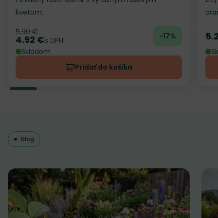
kvetom.
ora
5.90 €
Pôvodná cena
5.
-17%
Ce
4.92 €
Cena
s DPH
Skladom
S
Pridať do košíka
Blog