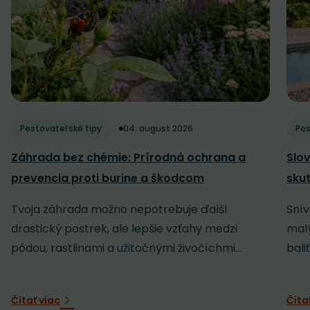
Pestovateľské tipy
04. august 2026
Pes
Záhrada bez chémie: Prírodná ochrana a
Slov
prevencia proti burine a škodcom
sku
Tvoja záhrada možno nepotrebuje ďalší
Snív
drastický postrek, ale lepšie vzťahy medzi
malý
pôdou, rastlinami a užitočnými živočíchmi...
baliť
Čítať viac
Číta