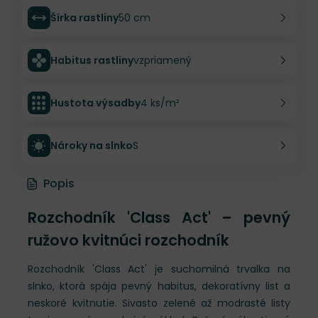
Šírka rastliny
50 cm
Habitus rastliny
vzpriamený
Hustota výsadby
4 ks/m²
Nároky na slnko
S
Popis
Rozchodník 'Class Act' – pevný
ružovo kvitnúci rozchodník
Rozchodník 'Class Act' je suchomilná trvalka na
slnko, ktorá spája pevný habitus, dekoratívny list a
neskoré kvitnutie. Sivasto zelené až modrasté listy