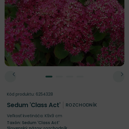
Kód produktu:
6254328
Sedum 'Class Act'
ROZCHODNÍK
Veľkosť kvetináča: K9x9 cm
Taxón: Sedum 'Class Act'
Slovenský názov: rozchodník