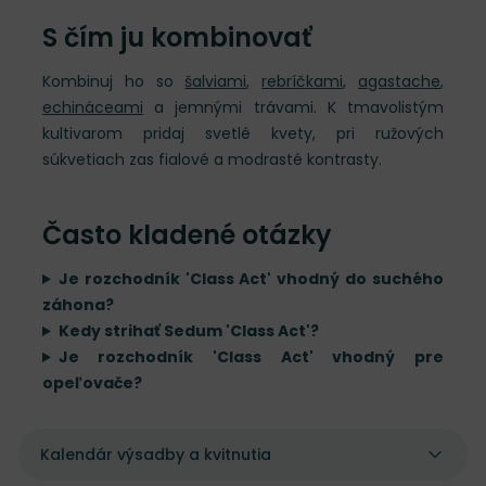
S čím ju kombinovať
Kombinuj ho so
šalviami
,
rebríčkami
,
agastache
,
echináceami
a jemnými trávami. K tmavolistým
kultivarom pridaj svetlé kvety, pri ružových
súkvetiach zas fialové a modrasté kontrasty.
Často kladené otázky
Je rozchodník 'Class Act' vhodný do suchého
záhona?
Kedy strihať Sedum 'Class Act'?
Je rozchodník 'Class Act' vhodný pre
opeľovače?
Kalendár výsadby a kvitnutia