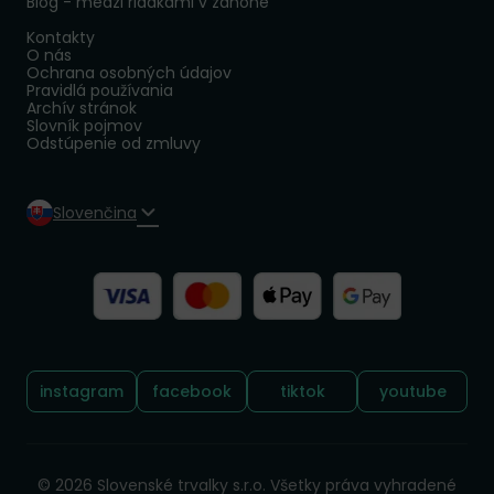
Blog - medzi riadkami v záhone
Kontakty
O nás
Ochrana osobných údajov
Pravidlá používania
Archív stránok
Slovník pojmov
Odstúpenie od zmluvy
Slovenčina
Sledujte nás:
instagram
facebook
tiktok
youtube
© 2026 Slovenské trvalky s.r.o. Všetky práva vyhradené