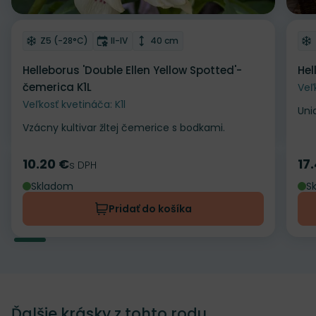
Odober do zoznamu želaní
Od
Mrazuvzdornosť
Doba kvitnutia
Výška rastliny
Z5 (-28°C)
II-IV
40 cm
Helleborus 'Double Ellen Yellow Spotted'-
Hel
čemerica K1L
Veľ
Veľkosť kvetináča: K1l
Uni
Vzácny kultivar žltej čemerice s bodkami.
10.20 €
17
Cena
s DPH
Ce
Skladom
S
Pridať do košíka
Ďalšie krásky z tohto rodu