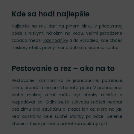
Kde sa hodí najlepšie
Najlepšie sa mu darí na plnom slnku v priepustnej
pôde s nízkymi nárokmi na vodu. Veľmi prirodzene
zapadá medzi
rozchodníky
a do výsadieb, kde chceš
neskorý efekt, pevný tvar a dobrú toleranciu sucha.
Pestovanie a rez – ako na to
Pestovanie rozchodníka je jednoduché: potrebuje
slnko, drenáž a nie príliš bohatú pôdu. V prehnojenej
alebo mokrej zemi môžu byť stonky mäkšie a
rozpadávať sa. Odkvitnuté súkvetia môžeš nechať
cez zimu ako štruktúru a zrezať ich až skoro na jar,
keď odstrániš celé suché stonky pri báze. Delenie
starších trsov pomáha udržať kompaktný rast.