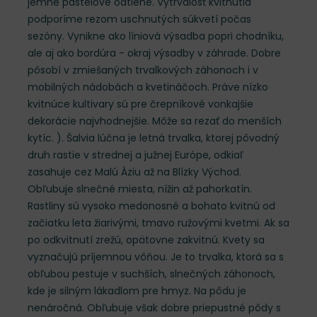
jemné pastelové odtiene. Vytrvalosť kvitnutia
podporíme rezom uschnutých súkvetí počas
sezóny. Vynikne ako líniová výsadba popri chodníku,
ale aj ako bordúra - okraj výsadby v záhrade. Dobre
pôsobí v zmiešaných trvalkových záhonoch i v
mobilných nádobách a kvetináčoch. Práve nízko
kvitnúce kultivary sú pre črepníkové vonkajšie
dekorácie najvhodnejšie. Môže sa rezať do menších
kytíc. ). Šalvia lúčna je letná trvalka, ktorej pôvodný
druh rastie v strednej a južnej Európe, odkiaľ
zasahuje cez Malú Áziu až na Blízky Východ.
Obľubuje slnečné miesta, nížin až pahorkatín.
Rastliny sú vysoko medonosné a bohato kvitnú od
začiatku leta žiarivými, tmavo ružovými kvetmi. Ak sa
po odkvitnutí zrežú, opätovne zakvitnú. Kvety sa
vyznačujú príjemnou vôňou. Je to trvalka, ktorá sa s
obľubou pestuje v suchších, slnečných záhonoch,
kde je silným lákadlom pre hmyz. Na pôdu je
nenáročná. Obľubuje však dobre priepustné pôdy s