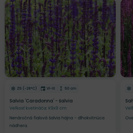
Odober do zoznamu želaní
Od
Mrazuvzdornosť
Doba kvitnutia
Výška rastliny
Z5 (-28°C)
VI-IX
50 cm
Salvia 'Caradonna' - šalvia
Sal
Veľkosť kvetináča: K9x9 cm
Veľ
Nenáročná fialová šalvia hájna - dlhokvitnúca
Ove
nádhera.