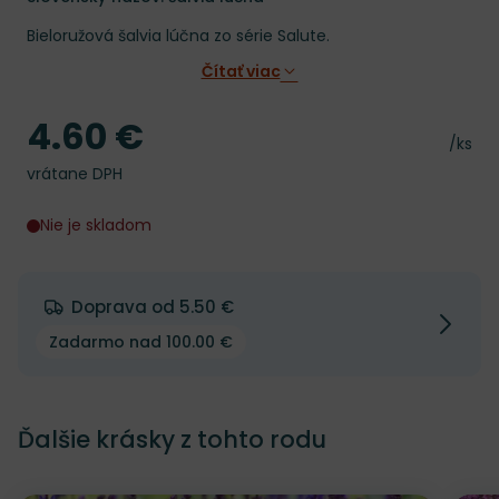
Bieloružová šalvia lúčna zo série Salute.
Čítať viac
4.60 €
Cena
Cena 
/ks
vrátane DPH
Nie je skladom
Doprava od 5.50 €
Zadarmo nad 100.00 €
Ďalšie krásky z tohto rodu