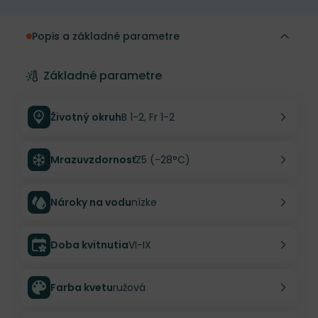
Popis a základné parametre
Základné parametre
Životný okruh
B 1-2, Fr 1-2
Mrazuvzdornosť
Z5 (-28°C)
Nároky na vodu
nízke
Doba kvitnutia
VI-IX
Farba kvetu
ružová