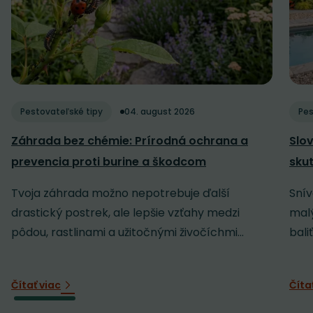
Pestovateľské tipy
04. august 2026
Pes
Záhrada bez chémie: Prírodná ochrana a
Slov
prevencia proti burine a škodcom
sku
Tvoja záhrada možno nepotrebuje ďalší
Snív
drastický postrek, ale lepšie vzťahy medzi
malý
pôdou, rastlinami a užitočnými živočíchmi...
baliť
Čítať viac
Číta