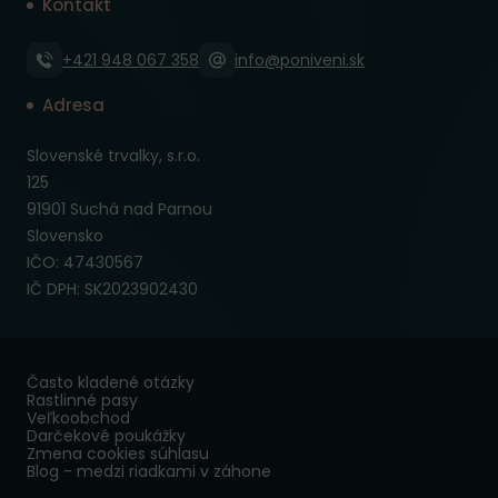
Kontakt
+421 948 067 358
info@poniveni.sk
Adresa
Slovenské trvalky, s.r.o.
125
91901 Suchá nad Parnou
Slovensko
IČO: 47430567
IČ DPH: SK2023902430
Často kladené otázky
Rastlinné pasy
Veľkoobchod
Darčekové poukážky
Zmena cookies súhlasu
Blog - medzi riadkami v záhone