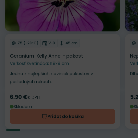
Odober do zoznamu želaní
Od
Mrazuvzdornosť
Doba kvitnutia
Výška rastliny
Z5 (-28°C)
V-X
45 cm
Geranium 'Kelly Anne' - pakost
Nep
Veľkosť kvetináča: K9x9 cm
Veľ
Jedna z najlepších noviniek pakostov v
Dlh
posledných rokoch.
6.90 €
5.
Cena
s DPH
Ce
Skladom
S
Pridať do košíka