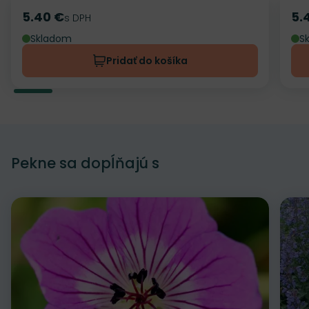
5.40 €
5.
Cena
s DPH
Ce
Skladom
S
Pridať do košíka
Pekne sa dopĺňajú s