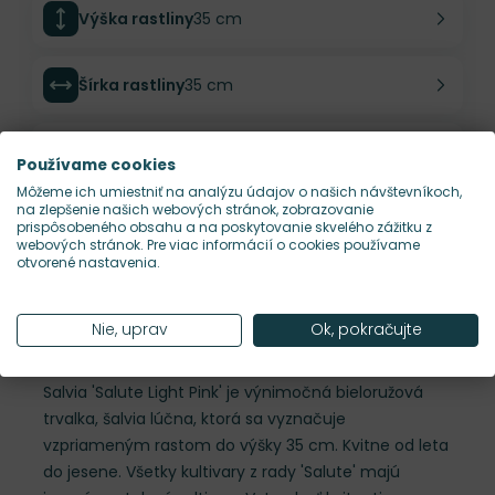
Výška rastliny
35 cm
Šírka rastliny
35 cm
Habitus rastliny
vzpriamený
Používame cookies
Môžeme ich umiestniť na analýzu údajov o našich návštevníkoch,
na zlepšenie našich webových stránok, zobrazovanie
Hustota výsadby
9 ks/m²
prispôsobeného obsahu a na poskytovanie skvelého zážitku z
webových stránok. Pre viac informácií o cookies používame
otvorené nastavenia.
Nároky na slnko
S
Nie, uprav
Ok, pokračujte
Popis
Salvia 'Salute Light Pink' je výnimočná bieloružová
trvalka, šalvia lúčna, ktorá sa vyznačuje
vzpriameným rastom do výšky 35 cm. Kvitne od leta
do jesene. Všetky kultivary z rady 'Salute' majú