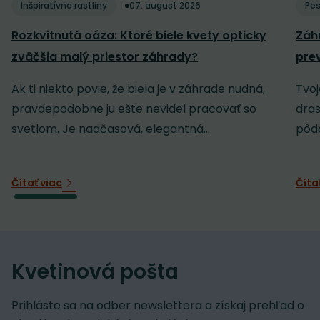
Inšpiratívne rastliny
07. august 2026
Pes
Rozkvitnutá oáza: Ktoré biele kvety opticky
Záh
zväčšia malý priestor záhrady?
pre
Ak ti niekto povie, že biela je v záhrade nudná,
Tvoj
pravdepodobne ju ešte nevidel pracovať so
dras
svetlom. Je nadčasová, elegantná...
pôdo
Čítať viac
Číta
Kvetinová pošta
Prihláste sa na odber newslettera a získaj prehľad o