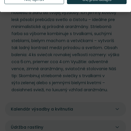
metalicko‑striebornom odtieni prináša chladnú
noblesu a žiaru do tvojej výzdoby. Ich jemný kovový
lesk pôsobí prebúdza svetlo a čistotu – ideálne pre
minimalistické aj prírodné aranžmány. Strieborná
farba sa výborne kombinuje s trvalkami, suchými
steblami, bielym machom a vetvičkami – vytvoríš
tak ladný kontrast medzi prírodou a svetlom. Obsah
balenia: 4 ks sviečok rovnakej veľkosti rozmery: výška
cca 6 cm, priemer cca 4 cm Využitie: adventné
vence, zimné aranžmány, sviatočné stolovanie Náš
tip: Skombinuj strieborné sviečky s trvalkami v
sýto zelenej alebo s jemnými bielymi kvetmi –
dosiahneš svieži, no luxusný vzhľad aranžmánu.
Kalendár výsadby a kvitnutia
Údržba rastliny