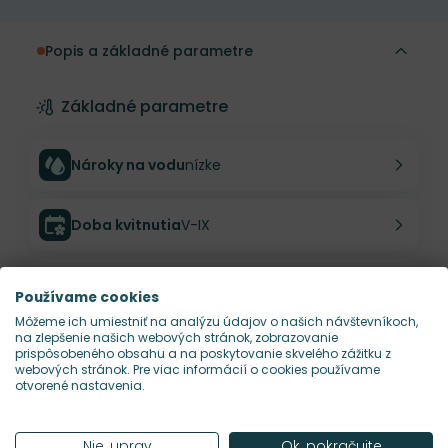
Popis a základné parametre
Základné parametre
Nároky na vodu
nízke
Doba kvitnutia
V-IX
Farba kvetu
modrá
Používame cookies
Môžeme ich umiestniť na analýzu údajov o našich návštevníkoch,
na zlepšenie našich webových stránok, zobrazovanie
Nároky na slnko
S
prispôsobeného obsahu a na poskytovanie skvelého zážitku z
webových stránok. Pre viac informácií o cookies používame
otvorené nastavenia.
Popis
Elegantná sada štyroch sviečok v
Nie, uprav
Ok, pokračujte