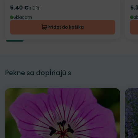
5.40 €
5.
Cena
s DPH
Ce
Skladom
S
Pridať do košíka
Pekne sa dopĺňajú s