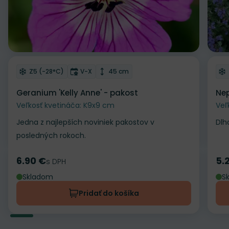
Odober do zoznamu želaní
Od
Mrazuvzdornosť
Doba kvitnutia
Výška rastliny
Z5 (-28°C)
V-X
45 cm
Geranium 'Kelly Anne' - pakost
Nep
Veľkosť kvetináča: K9x9 cm
Veľ
Jedna z najlepších noviniek pakostov v
Dlh
posledných rokoch.
6.90 €
5.
Cena
s DPH
Ce
Skladom
S
Pridať do košíka