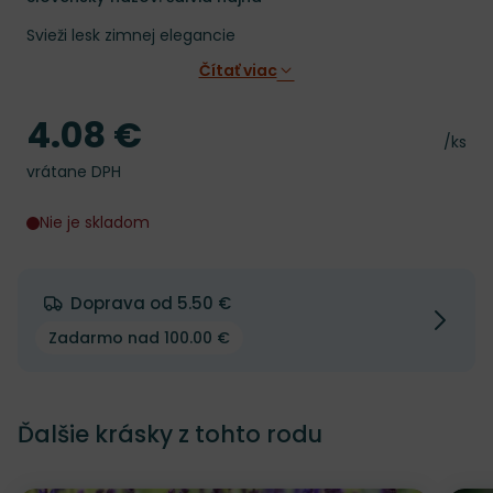
Svieži lesk zimnej elegancie
Čítať viac
4.08 €
Cena
Cena 
/ks
vrátane DPH
Nie je skladom
Doprava od 5.50 €
Zadarmo nad 100.00 €
Ďalšie krásky z tohto rodu