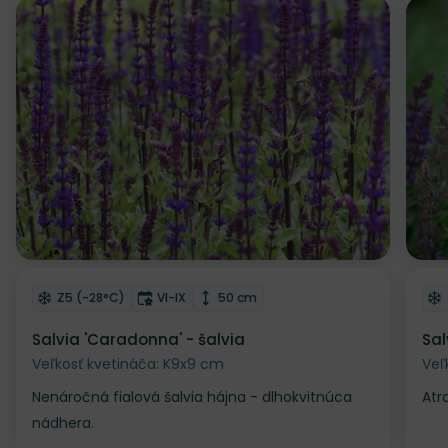
Odober do zoznamu želaní
Od
Mrazuvzdornosť
Doba kvitnutia
Výška rastliny
Z5 (-28°C)
VI-IX
50 cm
Salvia 'Caradonna' - šalvia
Sal
Veľkosť kvetináča: K9x9 cm
Veľ
Nenáročná fialová šalvia hájna - dlhokvitnúca
Atr
nádhera.