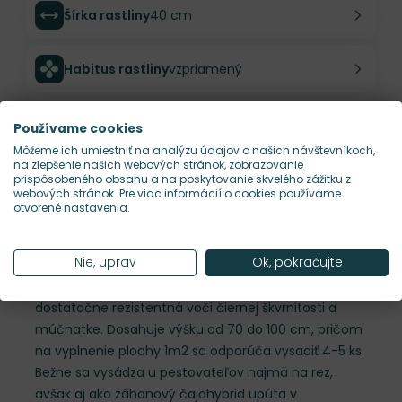
Šírka rastliny
40 cm
Habitus rastliny
vzpriamený
Hustota výsadby
4 ks/m²
Používame cookies
Môžeme ich umiestniť na analýzu údajov o našich návštevníkoch,
na zlepšenie našich webových stránok, zobrazovanie
Nároky na slnko
S, P
prispôsobeného obsahu a na poskytovanie skvelého zážitku z
webových stránok. Pre viac informácií o cookies používame
otvorené nastavenia.
Popis
Nie, uprav
Ok, pokračujte
Rosa 'Walzertraum' - žiarivá cyklámenová ruža s
ľahkou vôňou. Veľkosť kvetu 10-12 cm. Je
dostatočne rezistentná voči čiernej škvrnitosti a
múčnatke. Dosahuje výšku od 70 do 100 cm, pričom
na vyplnenie plochy 1m2 sa odporúča vysadiť 4-5 ks.
Bežne sa vysádza u pestovateľov najmä na rez,
avšak aj ako záhonový čajohybrid upúta v