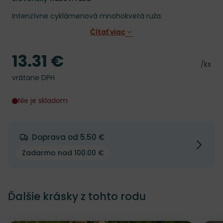
Intenzívne cyklámenová mnohokvetá ruža.
Čítať viac
13.31 €
Cena
Cena 
/ks
vrátane DPH
Nie je skladom
Doprava od 5.50 €
Zadarmo nad 100.00 €
Ďalšie krásky z tohto rodu