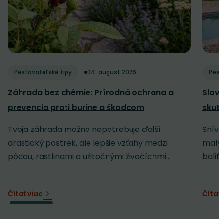
Pestovateľské tipy
04. august 2026
Pes
Záhrada bez chémie: Prírodná ochrana a
Slov
prevencia proti burine a škodcom
sku
Tvoja záhrada možno nepotrebuje ďalší
Snív
drastický postrek, ale lepšie vzťahy medzi
malý
pôdou, rastlinami a užitočnými živočíchmi...
baliť
Čítať viac
Číta