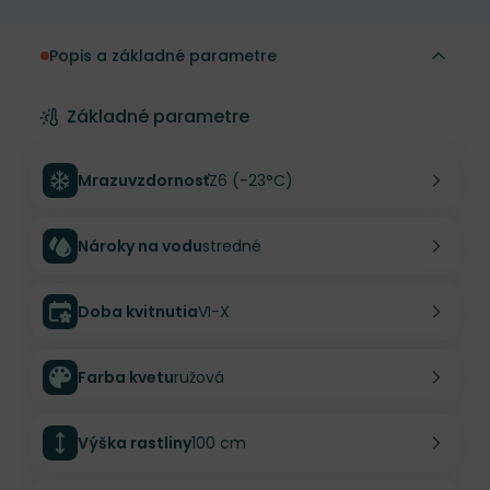
Popis a základné parametre
Základné parametre
Mrazuvzdornosť
Z6 (-23°C)
Nároky na vodu
stredné
Doba kvitnutia
VI-X
Farba kvetu
ružová
Výška rastliny
100 cm