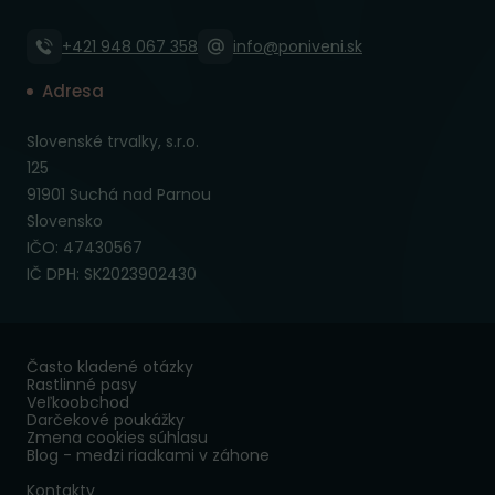
+421 948 067 358
info@poniveni.sk
Adresa
Slovenské trvalky, s.r.o.
125
91901 Suchá nad Parnou
Slovensko
IČO: 47430567
IČ DPH: SK2023902430
Často kladené otázky
Rastlinné pasy
Veľkoobchod
Darčekové poukážky
Zmena cookies súhlasu
Blog - medzi riadkami v záhone
Kontakty