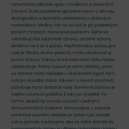
romantickej záhrade spolu s trvalkami a okrasnými
trávami. Ruže posielame upravené rezom z dôvodu
ekologického a šetrného uskladnenia v obalových
materiáloch. Ideálny čas na rez ruží je po posledných
jarných mrazoch, tesne pred pučaním. Úplne sa
odstraňujú iba odumreté výhony, ostatné výhony
skrátime na 3 až 4 púčiky. Najvhodnejšou pôdou pre
ruže je hlboká, ílovito-piesčitá, môže obsahovať aj
jemnú štrkovú frakciu, ktorá nadmernú vlahu lepšie
oddrenážuje. Pôdny vzduch je veľmi dôležitý, preto
sa zemina môže častejšie v okolí koreňa kypriť. Kým
ruža po výsadbe dobre zakorení v novom prostredí,
potrebuje na to dostatok vody. Koreňová sústava je
naplno rozvinutá približne 2 roky po výsadbe. Po
tomto období by si mala vystačiť s bežnými
atmosférickými zrážkami. Samozrejme, v prípade
extrémne suchého obdobia je dobré ružu zavlažiť
zrána, pomaly a postupne, aby sa vlaha dostala do
najspodnejších vrstiev ku dlhému kolovitému koreňu.