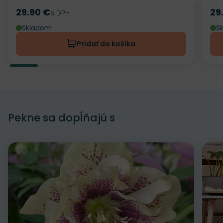
29.90 €
29
Cena
s DPH
Ce
Skladom
S
Pridať do košíka
Pekne sa dopĺňajú s