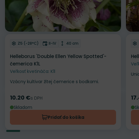
Odober do zoznamu želaní
Od
Mrazuvzdornosť
Doba kvitnutia
Výška rastliny
Z5 (-28°C)
II-IV
40 cm
Helleborus 'Double Ellen Yellow Spotted'-
Hel
čemerica K1L
Veľ
Veľkosť kvetináča: K1l
Uni
Vzácny kultivar žltej čemerice s bodkami.
10.20 €
17
Cena
s DPH
Ce
Skladom
S
Pridať do košíka