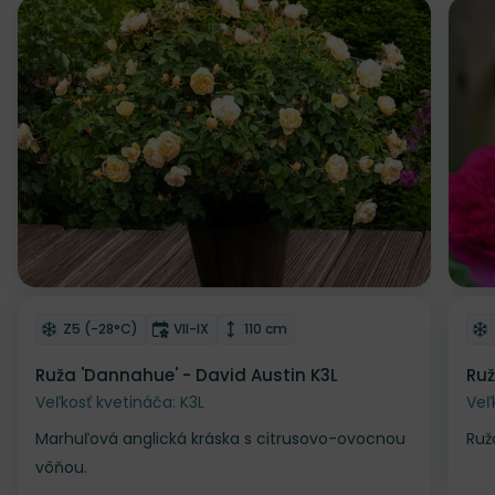
Odober do zoznamu želaní
Od
Mrazuvzdornosť
Doba kvitnutia
Výška rastliny
Z5 (-28°C)
VII-IX
110 cm
Ruža 'Dannahue' - David Austin K3L
Ruž
Veľkosť kvetináča: K3L
Veľ
Marhuľová anglická kráska s citrusovo-ovocnou
Ruž
vôňou.