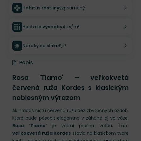
Habitus rastliny
vzpriamený
Hustota výsadby
4 ks/m²
Nároky na slnko
S, P
Popis
Rosa 'Tiamo' – veľkokvetá
červená ruža Kordes s klasickým
noblesným výrazom
Ak hľadáš čistú červenú ružu bez zbytočných ozdôb,
ktorá bude pôsobiť elegantne v záhone aj vo váze,
Rosa 'Tiamo'
je veľmi presná voľba. Táto
veľkokvetá ruža Kordes
stavia na klasickom tvare
kvetu, pevnom raste a jasnej červenej farbe, ktorá