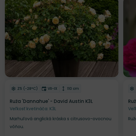
Odober do zoznamu želaní
Od
Mrazuvzdornosť
Doba kvitnutia
Výška rastliny
Z5 (-28°C)
VII-IX
110 cm
Ruža 'Dannahue' - David Austin K3L
Ruž
Veľkosť kvetináča: K3L
Veľ
Marhuľová anglická kráska s citrusovo-ovocnou
Ruž
vôňou.