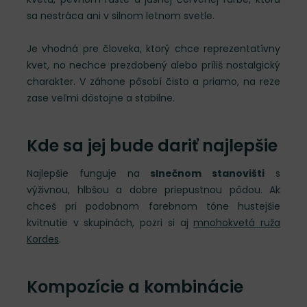
sa nestráca ani v silnom letnom svetle.
Je vhodná pre človeka, ktorý chce reprezentatívny
kvet, no nechce prezdobený alebo príliš nostalgický
charakter. V záhone pôsobí čisto a priamo, na reze
zase veľmi dôstojne a stabilne.
Kde sa jej bude dariť najlepšie
Najlepšie funguje na
slnečnom stanovišti
s
výživnou, hlbšou a dobre priepustnou pôdou. Ak
chceš pri podobnom farebnom tóne hustejšie
kvitnutie v skupinách, pozri si aj
mnohokvetá ruža
Kordes
.
Kompozície a kombinácie