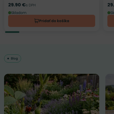
29.90 €
29
Cena
s DPH
Ce
Skladom
S
Pridať do košíka
Blog