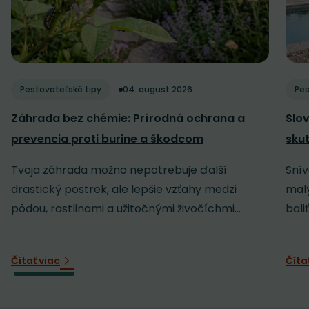
Pestovateľské tipy
04. august 2026
Pes
Záhrada bez chémie: Prírodná ochrana a
Slov
prevencia proti burine a škodcom
sku
Tvoja záhrada možno nepotrebuje ďalší
Snív
drastický postrek, ale lepšie vzťahy medzi
malý
pôdou, rastlinami a užitočnými živočíchmi...
baliť
Čítať viac
Číta