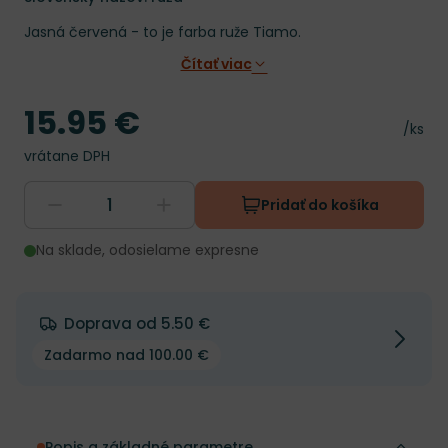
Jasná červená - to je farba ruže Tiamo.
Čítať viac
15.95 €
Cena
Cena 
/ks
vrátane DPH
Pridať do košíka
Na sklade, odosielame expresne
Doprava od 5.50 €
Zadarmo nad 100.00 €
Popis a základné parametre