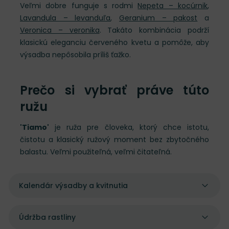
Veľmi dobre funguje s rodmi
Nepeta – kocúrnik
,
Lavandula – levanduľa
,
Geranium – pakost
a
Veronica – veronika
. Takáto kombinácia podrží
klasickú eleganciu červeného kvetu a pomôže, aby
výsadba nepôsobila príliš ťažko.
Prečo si vybrať práve túto
ružu
'Tiamo'
je ruža pre človeka, ktorý chce istotu,
čistotu a klasický ružový moment bez zbytočného
balastu. Veľmi použiteľná, veľmi čitateľná.
Kalendár výsadby a kvitnutia
Údržba rastliny