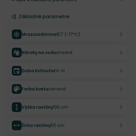
Základné parametre
Mrazuvzdornosť
Z7 (-17°C)
Nároky na vodu
stredné
Doba kvitnutia
VI-XI
Farba kvetu
červená
Výška rastliny
100 cm
Šírka rastliny
50 cm