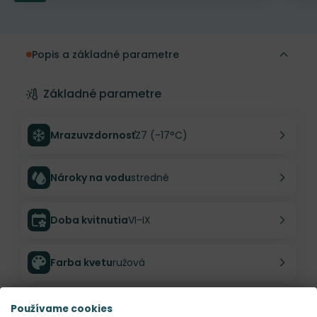
Popis a základné parametre
Základné parametre
Mrazuvzdornosť
Z7 (-17°C)
Nároky na vodu
stredné
Doba kvitnutia
VI-IX
Farba kvetu
ružová
Výška rastliny
100 cm
Používame cookies