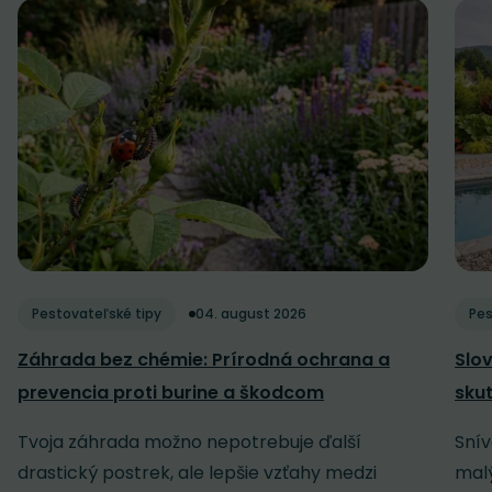
Pestovateľské tipy
04. august 2026
Pes
Záhrada bez chémie: Prírodná ochrana a
Slov
prevencia proti burine a škodcom
sku
Tvoja záhrada možno nepotrebuje ďalší
Snív
drastický postrek, ale lepšie vzťahy medzi
malý