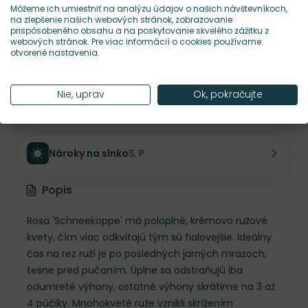
Môžeme ich umiestniť na analýzu údajov o našich návštevníkoch,
na zlepšenie našich webových stránok, zobrazovanie
Šírka rastliny
60 cm
prispôsobeného obsahu a na poskytovanie skvelého zážitku z
webových stránok. Pre viac informácií o cookies používame
otvorené nastavenia.
Habitus rastliny
vzpriamený
Nie, uprav
Ok, pokračujte
Hustota výsadby
3 ks/m²
Nároky na slnko
S, P
Popis
Rosa 'Schneekoppe' má poloplné, krémovo ružové
kvety, čím viac odkvitajú tým sú fialovejšie. Ideálny
čas na rez ruží je po posledných jarných mrazoch,
tesne pred pučaním. Úplne sa odstraňujú iba
odumreté výhony, ostatné výhony skrátime na 3 až
4 púčiky. Mnohokveté ruže vznikli skrížením