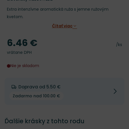
Extra intenzívne aromatická ruža s jemne ružovým
kvetom.
Čítať viac
6.46 €
Cena
Cena 
/ks
vrátane DPH
Nie je skladom
Doprava od 5.50 €
Zadarmo nad 100.00 €
Ďalšie krásky z tohto rodu