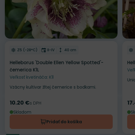
Odober do zoznamu želaní
Od
Mrazuvzdornosť
Doba kvitnutia
Výška rastliny
Z5 (-28°C)
II-IV
40 cm
Helleborus 'Double Ellen Yellow Spotted'-
Hel
čemerica K1L
Veľ
Veľkosť kvetináča: K1l
Uni
Vzácny kultivar žltej čemerice s bodkami.
10.20 €
17
Cena
s DPH
Ce
Skladom
S
Pridať do košíka