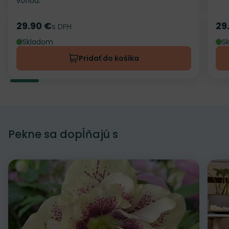
vôňou.
29.90 €
29
Cena
s DPH
Ce
Skladom
S
Pridať do košíka
Pekne sa dopĺňajú s