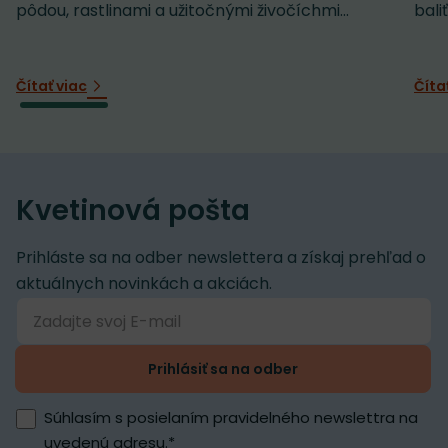
pôdou, rastlinami a užitočnými živočíchmi...
baliť
Čítať viac
Číta
Kvetinová pošta
Prihláste sa na odber newslettera a získaj prehľad o
aktuálnych novinkách a akciách.
Prihlásiť sa na odber
Súhlasím s posielaním pravidelného newslettra na
uvedenú adresu.
*