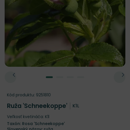
Kód produktu:
9251810
Ruža 'Schneekoppe'
K1L
Veľkosť kvetináča: K1l
Taxón: Rosa 'Schneekoppe'
Slovenský názov: ruža