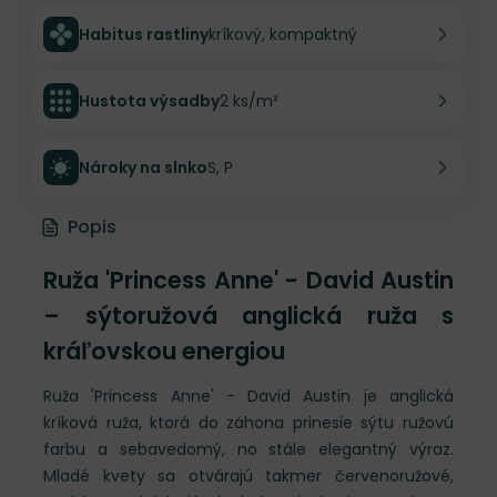
Habitus rastliny
kríkový, kompaktný
Hustota výsadby
2 ks/m²
Nároky na slnko
S, P
Popis
Ruža 'Princess Anne' - David Austin
– sýtoružová anglická ruža s
kráľovskou energiou
Ruža 'Princess Anne' - David Austin je anglická
kríková ruža, ktorá do záhona prinesie sýtu ružovú
farbu a sebavedomý, no stále elegantný výraz.
Mladé kvety sa otvárajú takmer červenoružové,