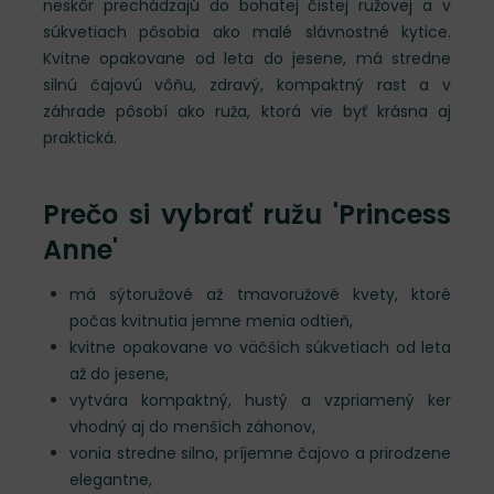
neskôr prechádzajú do bohatej čistej ružovej a v
súkvetiach pôsobia ako malé slávnostné kytice.
Kvitne opakovane od leta do jesene, má stredne
silnú čajovú vôňu, zdravý, kompaktný rast a v
záhrade pôsobí ako ruža, ktorá vie byť krásna aj
praktická.
Prečo si vybrať ružu 'Princess
Anne'
má sýtoružové až tmavoružové kvety, ktoré
počas kvitnutia jemne menia odtieň,
kvitne opakovane vo väčších súkvetiach od leta
až do jesene,
vytvára kompaktný, hustý a vzpriamený ker
vhodný aj do menších záhonov,
vonia stredne silno, príjemne čajovo a prirodzene
elegantne,