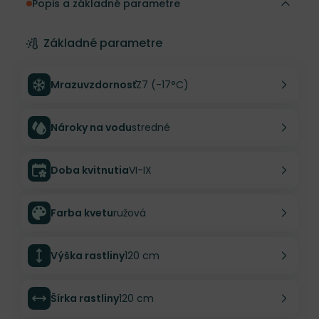
Popis a základné parametre
Základné parametre
Mrazuvzdornosť
Z7 (-17°C)
Nároky na vodu
stredné
Doba kvitnutia
VI-IX
Farba kvetu
ružová
Výška rastliny
120 cm
Šírka rastliny
120 cm