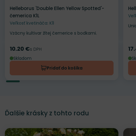
Helleborus 'Double Ellen Yellow Spotted'-
Hel
čemerica K1L
Veľ
Veľkosť kvetináča: K1l
Uni
Vzácny kultivar žltej čemerice s bodkami.
10.20 €
17
Cena
s DPH
Ce
Skladom
S
Pridať do košíka
Ďalšie krásky z tohto rodu