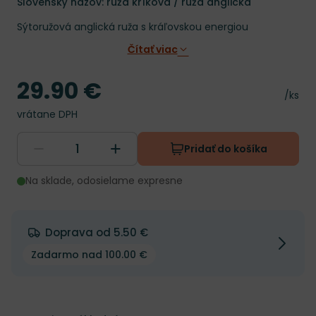
Slovenský názov: ruža kríková / ruža anglická
Sýtoružová anglická ruža s kráľovskou energiou
Čítať viac
29.90 €
Cena
Cena 
/ks
vrátane DPH
Pridať do košíka
Na sklade, odosielame expresne
Doprava od 5.50 €
Zadarmo nad 100.00 €