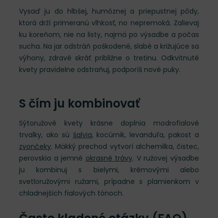
Vysaď ju do hlbšej, humóznej a priepustnej pôdy,
ktorá drží primeranú vlhkosť, no nepremoká. Zalievaj
ku koreňom, nie na listy, najmä po výsadbe a počas
sucha. Na jar odstráň poškodené, slabé a križujúce sa
výhony, zdravé skráť približne o tretinu. Odkvitnuté
kvety pravidelne odstraňuj, podporíš nové puky.
S čím ju kombinovať
Sýtoružové kvety krásne doplnia modrofialové
trvalky, ako sú
šalvia
, kocúrnik, levanduľa, pakost a
zvončeky
. Mäkký prechod vytvorí alchemilka, čistec,
perovskia a jemné
okrasné trávy
. V ružovej výsadbe
ju kombinuj s bielymi, krémovými alebo
svetloružovými ružami, prípadne s plamienkom v
chladnejších fialových tónoch.