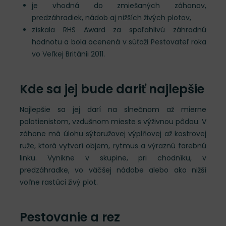
je vhodná do zmiešaných záhonov,
predzáhradiek, nádob aj nižších živých plotov,
získala RHS Award za spoľahlivú záhradnú
hodnotu a bola ocenená v súťaži Pestovateľ roka
vo Veľkej Británii 2011.
Kde sa jej bude dariť najlepšie
Najlepšie sa jej darí na slnečnom až mierne
polotienistom, vzdušnom mieste s výživnou pôdou. V
záhone má úlohu sýtoružovej výplňovej až kostrovej
ruže, ktorá vytvorí objem, rytmus a výraznú farebnú
linku. Vynikne v skupine, pri chodníku, v
predzáhradke, vo väčšej nádobe alebo ako nižší
voľne rastúci živý plot.
Pestovanie a rez