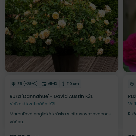
Odober do zoznamu želaní
Od
Mrazuvzdornosť
Doba kvitnutia
Výška rastliny
Z5 (-28°C)
VII-IX
110 cm
Ruža 'Dannahue' - David Austin K3L
Ruž
Veľkosť kvetináča: K3L
Veľ
Marhuľová anglická kráska s citrusovo-ovocnou
Ruž
vôňou.