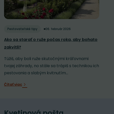
Pestovateľské tipy
06. február 2026
Ako sa starať o ruže počas roka, aby bohato
zakvitli?
Túžiš, aby boli ruže skutočnými kráľovnami
tvojej záhrady, no stále sa trápiš s technikou ich
pestovania a slabým kvitnutím...
Čítať viac
Kvetinová pošta