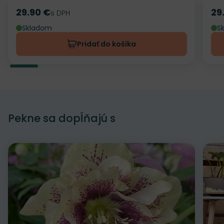
29.90 €
29
Cena
s DPH
Ce
Skladom
S
Pridať do košíka
Pekne sa dopĺňajú s