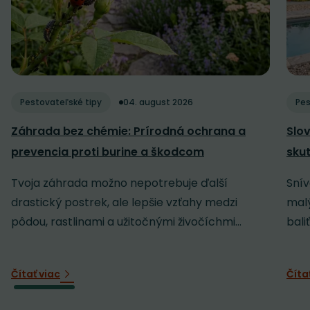
Pestovateľské tipy
04. august 2026
Pes
Záhrada bez chémie: Prírodná ochrana a
Slov
prevencia proti burine a škodcom
sku
Tvoja záhrada možno nepotrebuje ďalší
Snív
drastický postrek, ale lepšie vzťahy medzi
malý
pôdou, rastlinami a užitočnými živočíchmi...
baliť
Čítať viac
Číta