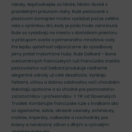
nároky. Najvhodnejšie sú hlinité, hlinito-ílovité s
pravidelným prísunom vlahy. Ruže pestované v
plastovom kontajneri možno vysádzať počas celého
roka s výnimkou dní, kedy je pôda trvalo zamrznutá.
Ruže sa vysádzajú na miesto s dostatkom priestoru
a prístupom svetla a primeraného množstva vody.
Pre lepšiu ujateľnosť odporúčame do výsadbovej
jamy pridať mykorhízne huby. Ruže Delbard – ikona
svetoznámych francúzskych ruží Francúzska značka
pestovateľov ruží Delbard produkuje nádherné
elegantné odrody už celé desaťročia. Vynikajú
farbami, vôňou a dobrou odolnosťou voči chorobám.
Nakvitajú opätovne a sú vhodné pre pestovateľov
začiatočníkov i profesionálov. !! TIP od Slovenských
Trvaliek: Kombinujte francúzske ruže s trvalkami ako
sú agastache, šalvie, okrasné cesnaky, echinácey,
molínie, imperáty, rudbeckie a rozchodníky pre
krásny a nenáročný záhon s dlhým a vytrvalým
obdobím kvitnutia.