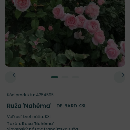
Kód produktu:
4254595
Ruža 'Nahéma'
DELBARD K3L
Veľkosť kvetináča: K3L
Taxón: Rosa 'Nahéma'
Slovenský názov: francúzska ruža