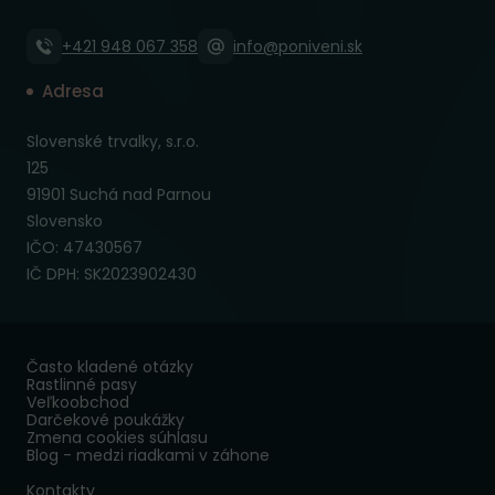
+421 948 067 358
info@poniveni.sk
Adresa
Slovenské trvalky, s.r.o.
125
91901 Suchá nad Parnou
Slovensko
IČO: 47430567
IČ DPH: SK2023902430
Často kladené otázky
Rastlinné pasy
Veľkoobchod
Darčekové poukážky
Zmena cookies súhlasu
Blog - medzi riadkami v záhone
Kontakty