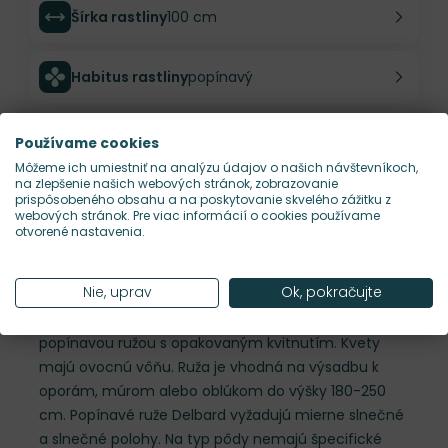
Šírka rastliny
100 cm
Habitus rastliny
popínavý
Hustota výsadby
1 ks/m²
Používame cookies
Môžeme ich umiestniť na analýzu údajov o našich návštevníkoch,
na zlepšenie našich webových stránok, zobrazovanie
Nároky na slnko
S, P
prispôsobeného obsahu a na poskytovanie skvelého zážitku z
webových stránok. Pre viac informácií o cookies používame
otvorené nastavenia.
Popis
Nie, uprav
Ok, pokračujte
Ruža 'Nahéma'- novinka francúzskej ruže Delbard je
výnimočnou a príjemne aromatickou ružovou
popínavou ružou s opakovaným kvitnutím. Kvety
majú ovocnú vôňu. Ruža je vhodná na výsadbu k
oporám, múrom alebo oblúkom do výšky 180-250
cm. Popínavé ruže Delbard vyžadujú mierne slnečné
a slnečné polohy. Na typ pôdy nemajú špecifické