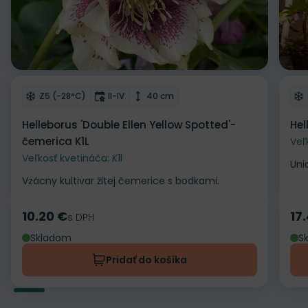
Odober do zoznamu želaní
Od
Mrazuvzdornosť
Doba kvitnutia
Výška rastliny
Z5 (-28°C)
II-IV
40 cm
Helleborus 'Double Ellen Yellow Spotted'-
Hel
čemerica K1L
Veľ
Veľkosť kvetináča: K1l
Uni
Vzácny kultivar žltej čemerice s bodkami.
10.20 €
17
Cena
s DPH
Ce
Skladom
S
Pridať do košíka