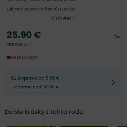
Ľúbezná popínavá francúzska ruža.
Čítať viac
25.90 €
Cena
Cena 
/ks
vrátane DPH
Nie je skladom
Doprava od 5.50 €
Zadarmo nad 100.00 €
Ďalšie krásky z tohto rodu