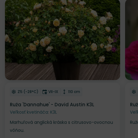
Odober do zoznamu želaní
Od
Mrazuvzdornosť
Doba kvitnutia
Výška rastliny
Z5 (-28°C)
VII-IX
110 cm
Ruža 'Dannahue' - David Austin K3L
Ruž
Veľkosť kvetináča: K3L
Veľ
Marhuľová anglická kráska s citrusovo-ovocnou
Ruž
vôňou.