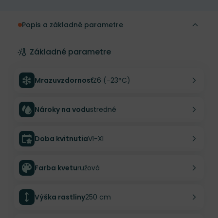
Popis a základné parametre
Základné parametre
Mrazuvzdornosť
Z6 (-23°C)
Nároky na vodu
stredné
Doba kvitnutia
VI-XI
Farba kvetu
ružová
Výška rastliny
250 cm