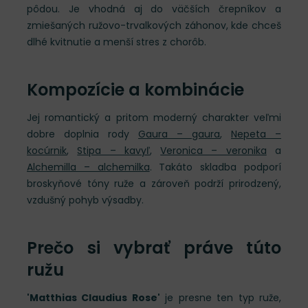
pôdou. Je vhodná aj do väčších črepníkov a
zmiešaných ružovo-trvalkových záhonov, kde chceš
dlhé kvitnutie a menší stres z chorôb.
Kompozície a kombinácie
Jej romantický a pritom moderný charakter veľmi
dobre doplnia rody
Gaura – gaura
,
Nepeta –
kocúrnik
,
Stipa – kavyľ
,
Veronica – veronika
a
Alchemilla – alchemilka
. Takáto skladba podporí
broskyňové tóny ruže a zároveň podrží prirodzený,
vzdušný pohyb výsadby.
Prečo si vybrať práve túto
ružu
'Matthias Claudius Rose'
je presne ten typ ruže,