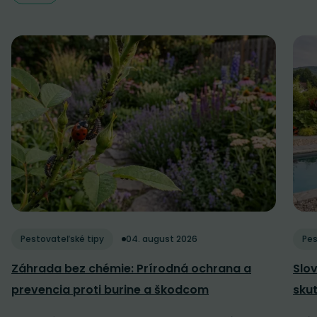
Pestovateľské tipy
04. august 2026
Pes
Záhrada bez chémie: Prírodná ochrana a
Slov
prevencia proti burine a škodcom
sku