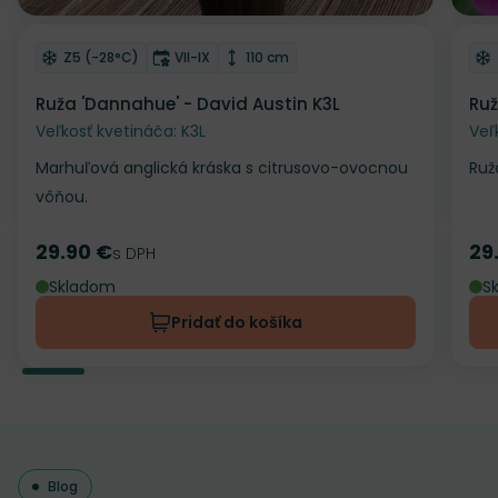
Odober do zoznamu želaní
Od
Mrazuvzdornosť
Doba kvitnutia
Výška rastliny
Z5 (-28°C)
VII-IX
110 cm
Ruža 'Dannahue' - David Austin K3L
Ruž
Veľkosť kvetináča: K3L
Veľ
Marhuľová anglická kráska s citrusovo-ovocnou
Ruž
vôňou.
29.90 €
29
Cena
s DPH
Ce
Skladom
S
Pridať do košíka
Blog