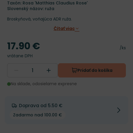
Taxón: Rosa 'Matthias Claudius Rose'
Slovenský názov: ruža
Broskyňová, voňajúca ADR ruža.
Čítať viac
17.90 €
Cena
Cena 
/ks
vrátane DPH
Pridať do košíka
Na sklade, odosielame expresne
Doprava od 5.50 €
Zadarmo nad 100.00 €