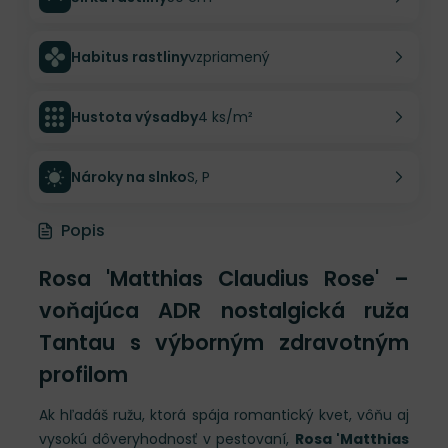
Habitus rastliny
vzpriamený
Hustota výsadby
4 ks/m²
Nároky na slnko
S, P
Popis
Rosa 'Matthias Claudius Rose' –
voňajúca ADR nostalgická ruža
Tantau s výborným zdravotným
profilom
Ak hľadáš ružu, ktorá spája romantický kvet, vôňu aj
vysokú dôveryhodnosť v pestovaní,
Rosa 'Matthias