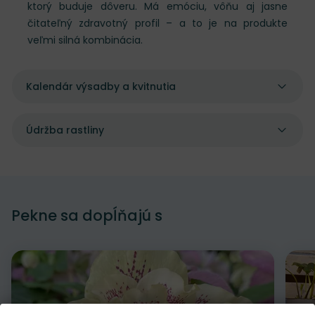
ktorý buduje dôveru. Má emóciu, vôňu aj jasne
čitateľný zdravotný profil – a to je na produkte
veľmi silná kombinácia.
Kalendár výsadby a kvitnutia
Údržba rastliny
Pekne sa dopĺňajú s