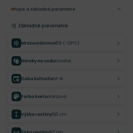
Popis a základné parametre
Základné parametre
Mrazuvzdornosť
Z6 (-23°C)
Nároky na vodu
stredné
Doba kvitnutia
VI-IX
Farba kvetu
oranžová
Výška rastliny
130 cm
Šírka rastliny
50 cm