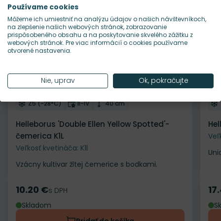
Používame cookies
Môžeme ich umiestniť na analýzu údajov o našich návštevníkoch,
na zlepšenie našich webových stránok, zobrazovanie
prispôsobeného obsahu a na poskytovanie skvelého zážitku z
webových stránok. Pre viac informácií o cookies používame
otvorené nastavenia.
Nie, uprav
Ok, pokračujte
Odober do zoznamu želaní
Od
Mrazuvzdornosť
Doba kvitnutia
Výška rastliny
Z5 (-28°C)
II-IV
40 cm
Helleborus 'Double Ellen Yellow Spotted'-
Hel
čemerica K1L
Veľ
Veľkosť kvetináča: K1l
Uni
Vzácny kultivar žltej čemerice s bodkami.
10.20 €
17
Cena
s DPH
Ce
Skladom
S