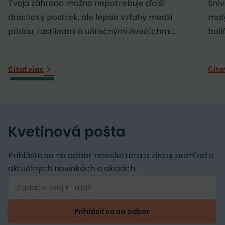
Tvoja záhrada možno nepotrebuje ďalší
Snív
drastický postrek, ale lepšie vzťahy medzi
malý
pôdou, rastlinami a užitočnými živočíchmi...
baliť
Čítať viac
Číta
Kvetinová pošta
Prihláste sa na odber newslettera a získaj prehľad o
aktuálnych novinkách a akciách.
Prihlásiť sa na odber