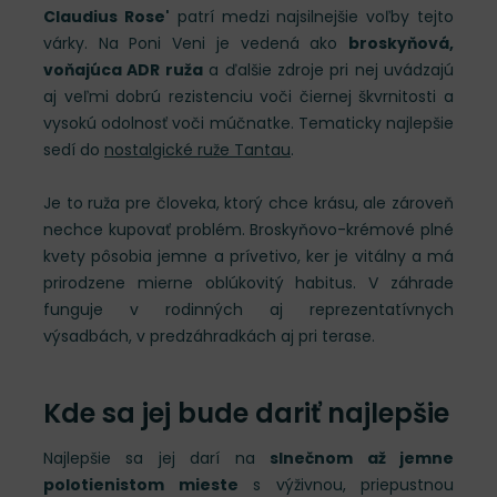
Claudius Rose'
patrí medzi najsilnejšie voľby tejto
várky. Na Poni Veni je vedená ako
broskyňová,
voňajúca ADR ruža
a ďalšie zdroje pri nej uvádzajú
aj veľmi dobrú rezistenciu voči čiernej škvrnitosti a
vysokú odolnosť voči múčnatke. Tematicky najlepšie
sedí do
nostalgické ruže Tantau
.
Je to ruža pre človeka, ktorý chce krásu, ale zároveň
nechce kupovať problém. Broskyňovo-krémové plné
kvety pôsobia jemne a prívetivo, ker je vitálny a má
prirodzene mierne oblúkovitý habitus. V záhrade
funguje v rodinných aj reprezentatívnych
výsadbách, v predzáhradkách aj pri terase.
Kde sa jej bude dariť najlepšie
Najlepšie sa jej darí na
slnečnom až jemne
polotienistom mieste
s výživnou, priepustnou