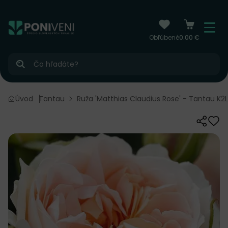
čiť na obsah
Menu
Obľúbené
0.00 €
Hľadať
lgické ruže Tantau
Úvod
Ruža 'Matthias Claudius Rose' - Tantau K2L
Zdieľať
Odo