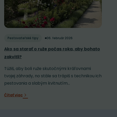
Pestovateľské tipy
06. február 2026
Ako sa starať o ruže počas roka, aby bohato
zakvitli?
Túžiš, aby boli ruže skutočnými kráľovnami
tvojej záhrady, no stále sa trápiš s technikou ich
pestovania a slabým kvitnutím...
Čítať viac