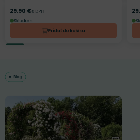
29.90 €
29
Cena
s DPH
Ce
Skladom
S
Pridať do košíka
Blog