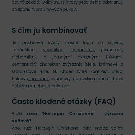
pevný základ. Odkvitnuté kvety pravidelne odstraňuj,
podporíš tvorbu nových pukov.
S čím ju kombinovať
Jej pastelové kvety krásne ladia so šalviou,
kocúrnikom,
veronikou
,
levanduľou
, pakostom,
alchemilkou a jemnými okrasnými trávami.
Romantický charakter zvýraznia biele, krémové a
staroružové ruže. Ak chceš svieži kontrast, pridaj
fialový
plamienok
, zvončeky, perovskiu alebo čistec s
hebkým striebristým listom.
Často kladené otázky (FAQ)
Je ruža 'Herzogin Christiana' výrazne
voňavá?
Áno, ruža 'Herzogin Christiana' patrí medzi veľmi