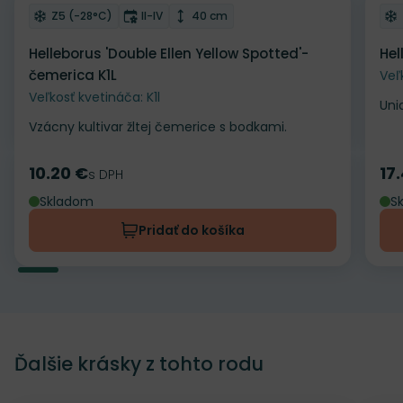
Odober do zoznamu želaní
Od
Mrazuvzdornosť
Doba kvitnutia
Výška rastliny
Z5 (-28°C)
II-IV
40 cm
Helleborus 'Double Ellen Yellow Spotted'-
Hel
čemerica K1L
Veľ
Veľkosť kvetináča: K1l
Uni
Vzácny kultivar žltej čemerice s bodkami.
10.20 €
17
Cena
s DPH
Ce
Skladom
S
Pridať do košíka
Ďalšie krásky z tohto rodu