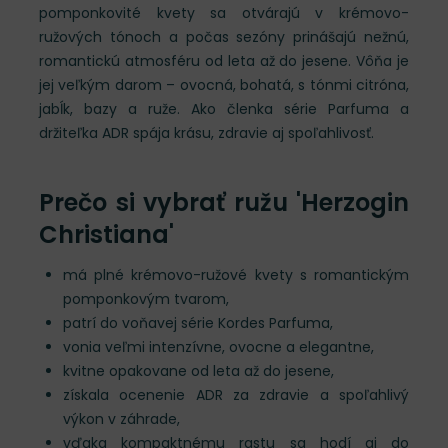
pomponkovité kvety sa otvárajú v krémovo-
ružových tónoch a počas sezóny prinášajú nežnú,
romantickú atmosféru od leta až do jesene. Vôňa je
jej veľkým darom – ovocná, bohatá, s tónmi citróna,
jabĺk, bazy a ruže. Ako členka série Parfuma a
držiteľka ADR spája krásu, zdravie aj spoľahlivosť.
Prečo si vybrať ružu 'Herzogin
Christiana'
má plné krémovo-ružové kvety s romantickým
pomponkovým tvarom,
patrí do voňavej série Kordes Parfuma,
vonia veľmi intenzívne, ovocne a elegantne,
kvitne opakovane od leta až do jesene,
získala ocenenie ADR za zdravie a spoľahlivý
výkon v záhrade,
vďaka kompaktnému rastu sa hodí aj do