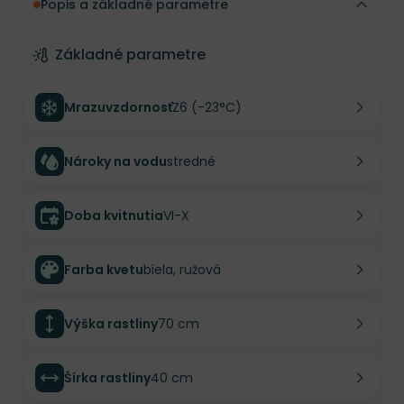
Popis a základné parametre
Základné parametre
Mrazuvzdornosť
Z6 (-23°C)
Nároky na vodu
stredné
Doba kvitnutia
VI-X
Farba kvetu
biela, ružová
Výška rastliny
70 cm
Šírka rastliny
40 cm