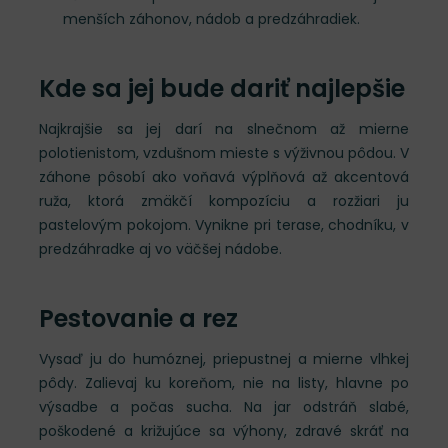
menších záhonov, nádob a predzáhradiek.
Kde sa jej bude dariť najlepšie
Najkrajšie sa jej darí na slnečnom až mierne
polotienistom, vzdušnom mieste s výživnou pôdou. V
záhone pôsobí ako voňavá výplňová až akcentová
ruža, ktorá zmäkčí kompozíciu a rozžiari ju
pastelovým pokojom. Vynikne pri terase, chodníku, v
predzáhradke aj vo väčšej nádobe.
Pestovanie a rez
Vysaď ju do humóznej, priepustnej a mierne vlhkej
pôdy. Zalievaj ku koreňom, nie na listy, hlavne po
výsadbe a počas sucha. Na jar odstráň slabé,
poškodené a križujúce sa výhony, zdravé skráť na