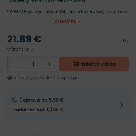
Slovenský názov: ruža mnohokvetá
PARFUMA pomponelová ADR ruža s bieloružovým kvetom
Čítať viac
21.89 €
Cena
Cena 
/ks
vrátane DPH
Pridať do košíka
Na sklade, odosielame expresne
Doprava od 5.50 €
Zadarmo nad 100.00 €