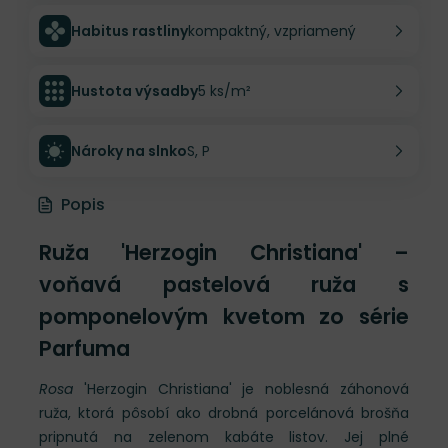
Habitus rastliny
kompaktný, vzpriamený
Hustota výsadby
5 ks/m²
Nároky na slnko
S, P
Popis
Ruža 'Herzogin Christiana' –
voňavá pastelová ruža s
pomponelovým kvetom zo série
Parfuma
Rosa
'Herzogin Christiana' je noblesná záhonová
ruža, ktorá pôsobí ako drobná porcelánová brošňa
pripnutá na zelenom kabáte listov. Jej plné