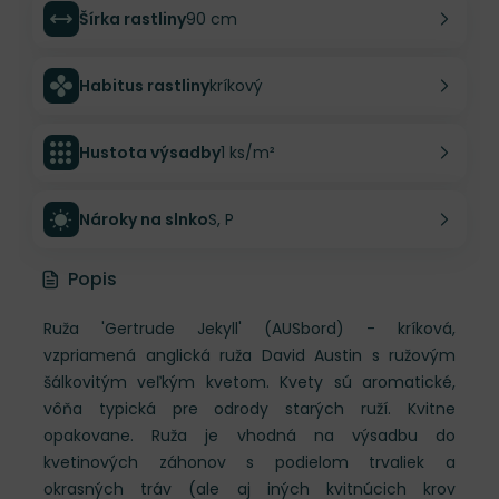
Šírka rastliny
90 cm
Habitus rastliny
kríkový
Hustota výsadby
1 ks/m²
Nároky na slnko
S, P
Popis
Ruža 'Gertrude Jekyll' (AUSbord) - kríková,
vzpriamená anglická ruža David Austin s ružovým
šálkovitým veľkým kvetom. Kvety sú aromatické,
vôňa typická pre odrody starých ruží. Kvitne
opakovane. Ruža je vhodná na výsadbu do
kvetinových záhonov s podielom trvaliek a
okrasných tráv (ale aj iných kvitnúcich krov