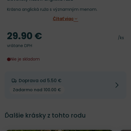
Krásna anglická ruža s významným menom.
Čítať viac
29.90 €
Cena
Cena 
/ks
vrátane DPH
Nie je skladom
Doprava od 5.50 €
Zadarmo nad 100.00 €
Ďalšie krásky z tohto rodu