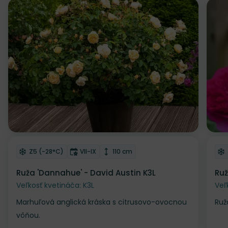
Odober do zoznamu želaní
Od
Mrazuvzdornosť
Doba kvitnutia
Výška rastliny
Z5 (-28°C)
VII-IX
110 cm
Ruža 'Dannahue' - David Austin K3L
Ruž
Veľkosť kvetináča: K3L
Veľ
Marhuľová anglická kráska s citrusovo-ovocnou
Ruž
vôňou.