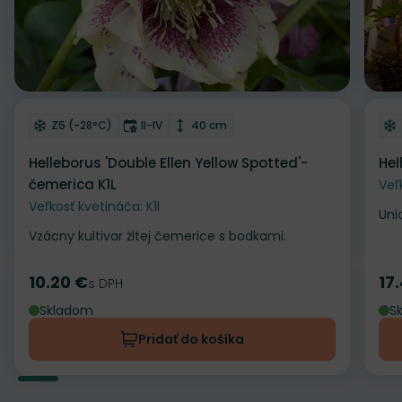
Odober do zoznamu želaní
Od
Mrazuvzdornosť
Doba kvitnutia
Výška rastliny
Z5 (-28°C)
II-IV
40 cm
Helleborus 'Double Ellen Yellow Spotted'-
Hel
čemerica K1L
Veľ
Veľkosť kvetináča: K1l
Uni
Vzácny kultivar žltej čemerice s bodkami.
10.20 €
17
Cena
s DPH
Ce
Skladom
S
Pridať do košíka