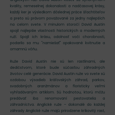
kvality, remeselnej dokonalosti a nadčasovej krásy,
každý ker je výsledkom dôslednej práce šľachtiteľov
a preto sú právom považované za jedny najlepších
na celom svete. V minulom storočí David Austin
spojil najlepšie vlastnosti historických a moderných
ruží. Spojil ich krásu, odolnosť voči chorobnosti,
podarilo sa mu "namiešať" opakované kvitnutie a
omamnú vôňu.
Ruže David Austin nie sú len rastlinami, ale
dedičstvom, ktoré bude súčasťou záhradných
životov celé generácie. David Austin ruže vo svete sú
ozdobou výsadieb kráľovských záhrad, parkov,
svadobných aranžmánov a floristicky veľmi
vyhľadávaným artiklom. Sú hodnotou, ktorú môžu
predávať iba renomovaní pestovatelia a
záhradníctva. Anglické ruže – dokonalé do každej
záhrady Anglické ruže majú prirodzene kríkovitý rast,