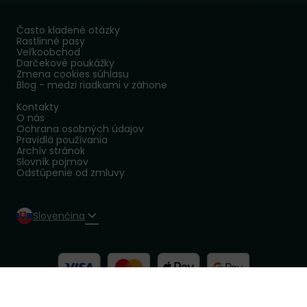
Často kladené otázky
Rastlinné pasy
Veľkoobchod
Darčekové poukážky
Zmena cookies súhlasu
Blog - medzi riadkami v záhone
Kontakty
O nás
Ochrana osobných údajov
Pravidlá používania
Archív stránok
Slovník pojmov
Odstúpenie od zmluvy
Slovenčina