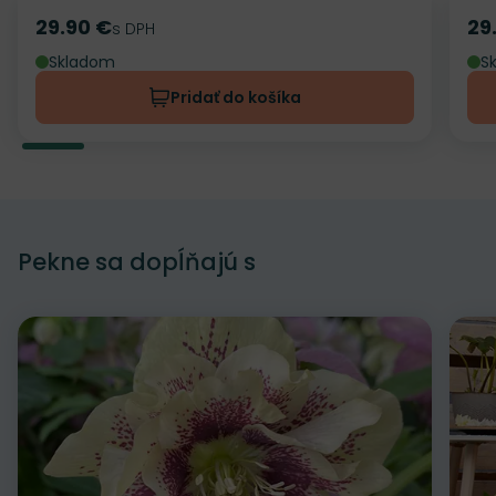
29.90 €
29
Cena
s DPH
Ce
Skladom
S
Pridať do košíka
Pekne sa dopĺňajú s