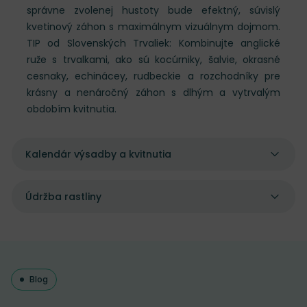
správne zvolenej hustoty bude efektný, súvislý
kvetinový záhon s maximálnym vizuálnym dojmom.
TIP od Slovenských Trvaliek: Kombinujte anglické
ruže s trvalkami, ako sú kocúrniky, šalvie, okrasné
cesnaky, echinácey, rudbeckie a rozchodníky pre
krásny a nenáročný záhon s dlhým a vytrvalým
obdobím kvitnutia.
Kalendár výsadby a kvitnutia
Údržba rastliny
Blog