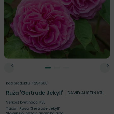
Kód produktu:
4254606
Ruža 'Gertrude Jekyll'
DAVID AUSTIN K3L
Veľkosť kvetináča: K3L
Taxón: Rosa 'Gertrude Jekyll'
Slovenský názov: anglická ruža