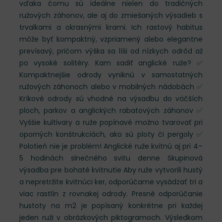
vďaka čomu sú ideálne nielen do tradičných
ružových záhonov, ale aj do zmiešaných výsadieb s
trvalkami a okrasnými krami. Ich rastový habitus
môže byť kompaktný, vzpriamený alebo elegantne
prevísavý, pričom výška sa líši od nízkych odrôd až
po vysoké solitéry. Kam sadiť anglické ruže? ✅
Kompaktnejšie odrody vyniknú v samostatných
ružových záhonoch alebo v mobilných nádobách ✅
Kríkové odrody sú vhodné na výsadbu do väčších
ploch, parkov a anglických rabatových záhonov ✅
Vyššie kultivary a ruže popínavé možno tvarovať pri
oporných konštrukciách, ako sú ploty či pergoly ✅
Polotieň nie je problém! Anglické ruže kvitnú aj pri 4–
5 hodinách slnečného svitu denne Skupinová
výsadba pre bohaté kvitnutie Aby ruže vytvorili hustý
a nepretržite kvitnúci ker, odporúčame vysádzať tri a
viac rastlín z rovnakej odrody. Presné odporúčanie
hustoty na m2 je popísaný konkrétne pri každej
jeden ruži v obrázkových piktogramoch. Výsledkom