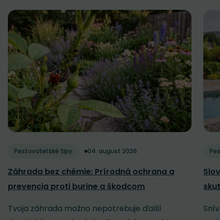
Pestovateľské tipy
04. august 2026
Pes
Záhrada bez chémie: Prírodná ochrana a
Slov
prevencia proti burine a škodcom
sku
Tvoja záhrada možno nepotrebuje ďalší
Snív