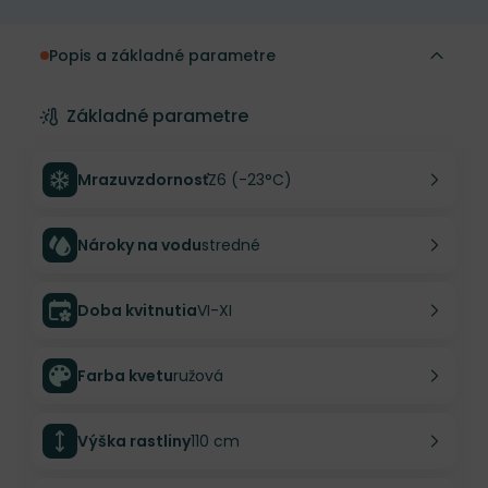
Popis a základné parametre
Základné parametre
Mrazuvzdornosť
Z6 (-23°C)
Nároky na vodu
stredné
Doba kvitnutia
VI-XI
Farba kvetu
ružová
Výška rastliny
110 cm