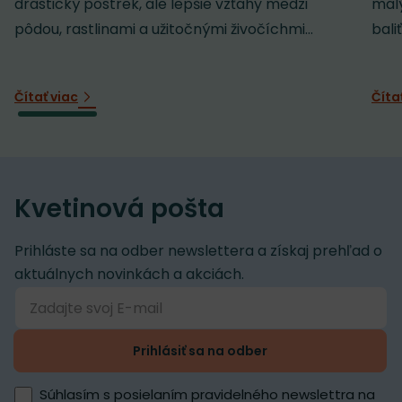
drastický postrek, ale lepšie vzťahy medzi
malý
pôdou, rastlinami a užitočnými živočíchmi...
baliť
Čítať viac
Číta
Kvetinová pošta
Prihláste sa na odber newslettera a získaj prehľad o
aktuálnych novinkách a akciách.
Prihlásiť sa na odber
Súhlasím s posielaním pravidelného newslettra na