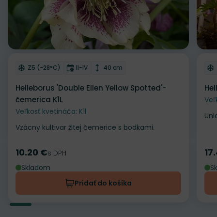
Odober do zoznamu želaní
Od
Mrazuvzdornosť
Doba kvitnutia
Výška rastliny
Z5 (-28°C)
II-IV
40 cm
Helleborus 'Double Ellen Yellow Spotted'-
Hel
čemerica K1L
Veľ
Veľkosť kvetináča: K1l
Uni
Vzácny kultivar žltej čemerice s bodkami.
10.20 €
17
Cena
s DPH
Ce
Skladom
S
Pridať do košíka