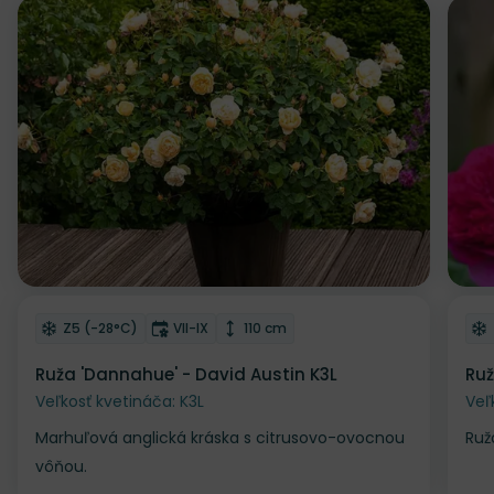
Odober do zoznamu želaní
Od
Mrazuvzdornosť
Doba kvitnutia
Výška rastliny
Z5 (-28°C)
VII-IX
110 cm
Ruža 'Dannahue' - David Austin K3L
Ruž
Veľkosť kvetináča: K3L
Veľ
Marhuľová anglická kráska s citrusovo-ovocnou
Ruž
vôňou.