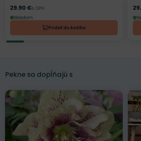
29.90 €
29
Cena
s DPH
Ce
Skladom
S
Pridať do košíka
Pekne sa dopĺňajú s