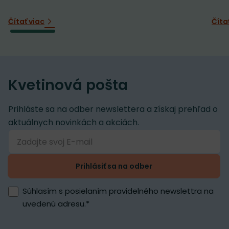
Čítať viac
Číta
Kvetinová pošta
Prihláste sa na odber newslettera a získaj prehľad o
aktuálnych novinkách a akciách.
Prihlásiť sa na odber
Súhlasím s posielaním pravidelného newslettra na
uvedenú adresu.
*