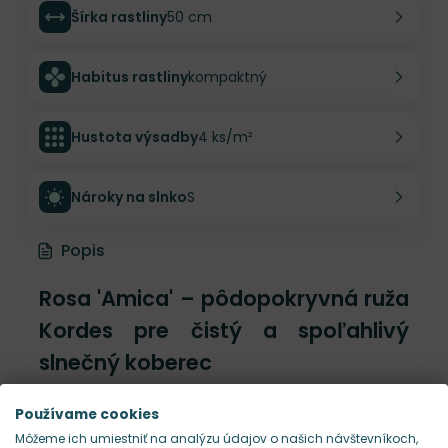
Šírka rastliny
50 cm
Habitus rastliny
kompaktný
Hustota výsadby
4 ks/m²
Nároky na slnko
S
Popis
Rosa 'Amica' – pôdopokryvná ruža
Kordes pre čistý a spoľahlivý
slnečný koberec
Ak si skôr praktický typ a potrebuješ ružu, ktorá
Používame cookies
nebude robiť zbytočné maniere, ale poctivo
Môžeme ich umiestniť na analýzu údajov o našich návštevníkoch,