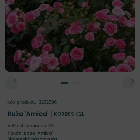
Kód produktu:
3252596
Ruža 'Amica'
KORDES K2L
Veľkosť kvetináča: K2L
Taxón: Rosa 'Amica'
Slovenský názov: ruža