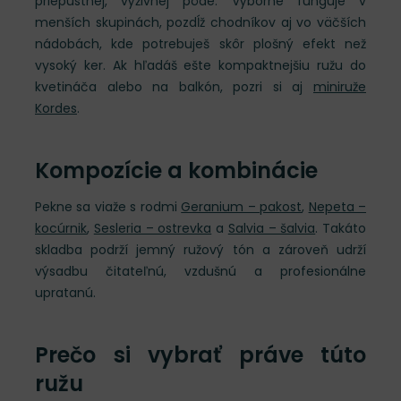
priepustnej, výživnej pôde. Výborne funguje v
menších skupinách, pozdĺž chodníkov aj vo väčších
nádobách, kde potrebuješ skôr plošný efekt než
vysoký ker. Ak hľadáš ešte kompaktnejšiu ružu do
kvetináča alebo na balkón, pozri si aj
miniruže
Kordes
.
Kompozície a kombinácie
Pekne sa viaže s rodmi
Geranium – pakost
,
Nepeta –
kocúrnik
,
Sesleria – ostrevka
a
Salvia – šalvia
. Takáto
skladba podrží jemný ružový tón a zároveň udrží
výsadbu čitateľnú, vzdušnú a profesionálne
upratanú.
Prečo si vybrať práve túto
ružu