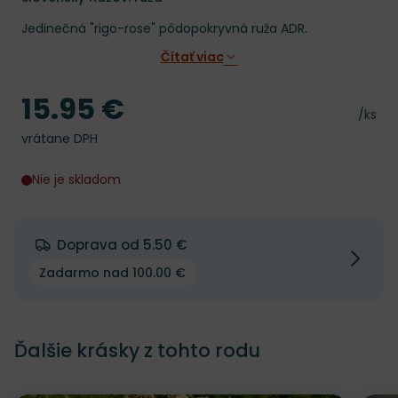
Jedinečná "rigo-rose" pôdopokryvná ruža ADR.
Čítať viac
15.95 €
Cena
Cena 
/ks
vrátane DPH
Nie je skladom
Doprava od 5.50 €
Zadarmo nad 100.00 €
Ďalšie krásky z tohto rodu