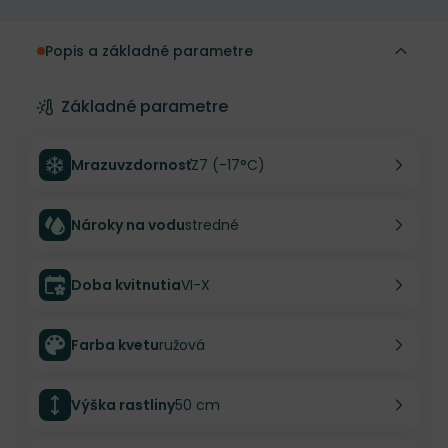
Popis a základné parametre
Základné parametre
Mrazuvzdornosť
Z7 (-17°C)
Nároky na vodu
stredné
Doba kvitnutia
VI-X
Farba kvetu
ružová
Výška rastliny
50 cm