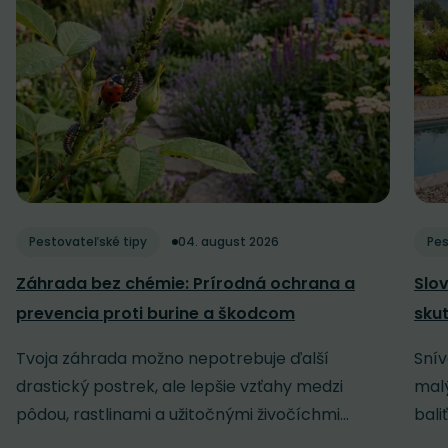
Pestovateľské tipy
04. august 2026
Pes
Záhrada bez chémie: Prírodná ochrana a
Slov
prevencia proti burine a škodcom
sku
Tvoja záhrada možno nepotrebuje ďalší
Snív
drastický postrek, ale lepšie vzťahy medzi
malý
pôdou, rastlinami a užitočnými živočíchmi...
baliť