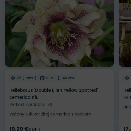
Odober do zoznamu želaní
Od
Mrazuvzdornosť
Doba kvitnutia
Výška rastliny
Z5 (-28°C)
II-IV
40 cm
Helleborus 'Double Ellen Yellow Spotted'-
Hel
čemerica K1L
Veľ
Veľkosť kvetináča: K1l
Uni
Vzácny kultivar žltej čemerice s bodkami.
10.20 €
17
Cena
s DPH
Ce