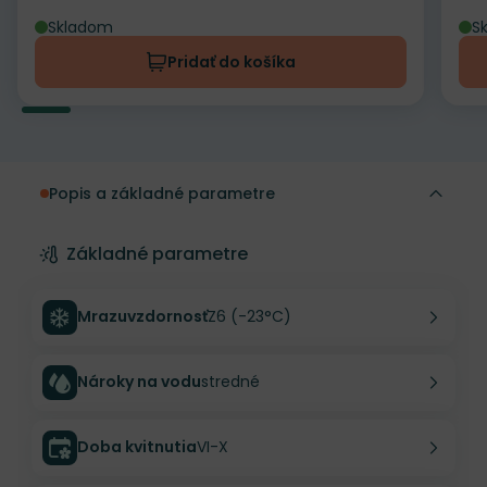
Skladom
S
Pridať do košíka
Popis a základné parametre
Základné parametre
Mrazuvzdornosť
Z6 (-23°C)
Nároky na vodu
stredné
Doba kvitnutia
VI-X