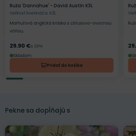
Ruža 'Dannahue' - David Austin K3L
Ruž
Veľkosť kvetináča: K3L
Veľ
Marhuľová anglická kráska s citrusovo-ovocnou
Ruž
vôňou.
29.90 €
29
Cena
s DPH
Ce
Skladom
S
Pridať do košíka
Pekne sa dopĺňajú s