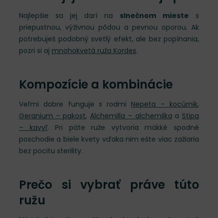
Najlepšie sa jej darí na
slnečnom mieste
s
priepustnou, výživnou pôdou a pevnou oporou. Ak
potrebuješ podobný svetlý efekt, ale bez popínania,
pozri si aj
mnohokvetá ruža Kordes
.
Kompozície a kombinácie
Veľmi dobre funguje s rodmi
Nepeta – kocúrnik
,
Geranium – pakost
,
Alchemilla – alchemilka
a
Stipa
– kavyľ
. Pri päte ruže vytvoria mäkké spodné
poschodie a biele kvety vďaka nim ešte viac zažiaria
bez pocitu sterility.
Prečo si vybrať práve túto
ružu