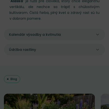
'Alaska'
je ruža pre človeka, ktorý chce elegantnú
vertikálu, ale nechce sa trápiť s chúlostivým
kultivarom. Čistá farba, plný kvet a zdravý rast sú tu
v dobrom pomere.
Kalendár výsadby a kvitnutia
Údržba rastliny
Blog