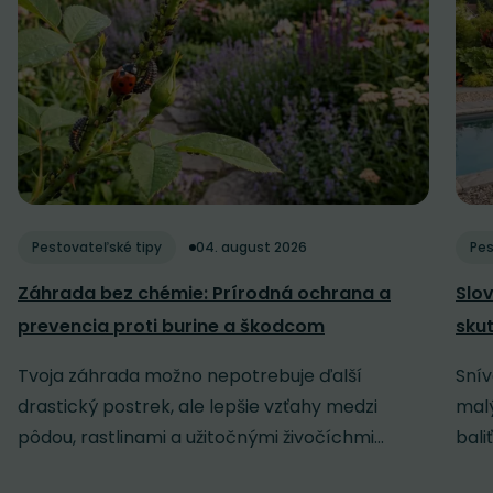
Pestovateľské tipy
04. august 2026
Pes
Záhrada bez chémie: Prírodná ochrana a
Slov
prevencia proti burine a škodcom
sku
Tvoja záhrada možno nepotrebuje ďalší
Snív
drastický postrek, ale lepšie vzťahy medzi
malý
pôdou, rastlinami a užitočnými živočíchmi...
baliť