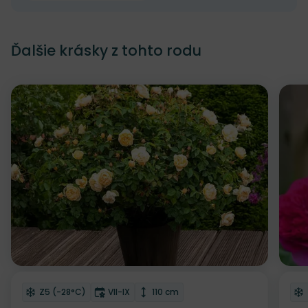
Ďalšie krásky z tohto rodu
Odober do zoznamu želaní
Od
Mrazuvzdornosť
Doba kvitnutia
Výška rastliny
Z5 (-28°C)
VII-IX
110 cm