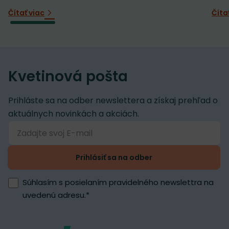
Čítať viac
Číta
Kvetinová pošta
Prihláste sa na odber newslettera a získaj prehľad o
aktuálnych novinkách a akciách.
Prihlásiť sa na odber
Súhlasím s posielaním pravidelného newslettra na
uvedenú adresu.
*