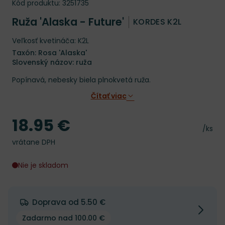
Kód produktu:
3251735
Ruža 'Alaska - Future'
KORDES K2L
Veľkosť kvetináča: K2L
Taxón: Rosa 'Alaska'
Slovenský názov: ruža
Popínavá, nebesky biela plnokvetá ruža.
Čítať viac
18.95 €
Cena
Cena 
/ks
vrátane DPH
Nie je skladom
Doprava od 5.50 €
Zadarmo nad 100.00 €