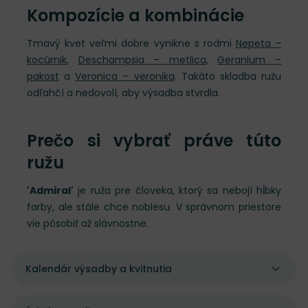
Kompozície a kombinácie
Tmavý kvet veľmi dobre vynikne s rodmi
Nepeta –
kocúrnik
,
Deschampsia – metlica
,
Geranium –
pakost
a
Veronica – veronika
. Takáto skladba ružu
odľahčí a nedovolí, aby výsadba stvrdla.
Prečo si vybrať práve túto
ružu
'Admiral'
je ruža pre človeka, ktorý sa nebojí hĺbky
farby, ale stále chce noblesu. V správnom priestore
vie pôsobiť až slávnostne.
Kalendár výsadby a kvitnutia