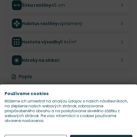
Šírka rastliny
45 cm
Habitus rastliny
vzpriamený
Hustota výsadby
5 ks/m²
Nároky na slnko
S
Popis
Rosa 'Admiral' – bordová
Používame cookies
nostalgická ruža Tantau s pevným,
Môžeme ich umiestniť na analýzu údajov o našich návštevníkoch,
na zlepšenie našich webových stránok, zobrazovanie
vzpriameným habitom
prispôsobeného obsahu a na poskytovanie skvelého zážitku z
webových stránok. Pre viac informácií o cookies používame
otvorené nastavenia.
Ak ti tmavé ruže prídu často príliš tvrdé alebo
smutné,
Rosa 'Admiral'
ukazuje, že to ide aj inak.