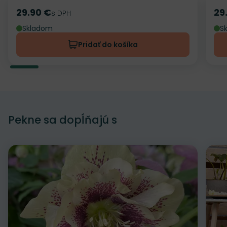
29.90 €
29
Cena
s DPH
Ce
Skladom
S
Pridať do košíka
Pekne sa dopĺňajú s