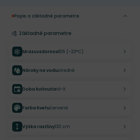
Popis a základné parametre
Základné parametre
Mrazuvzdornosť
Z6 (-23°C)
Nároky na vodu
stredné
Doba kvitnutia
VI-X
Farba kvetu
červená
Výška rastliny
130 cm