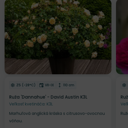
Odober do zoznamu želaní
Od
Mrazuvzdornosť
Doba kvitnutia
Výška rastliny
Z5 (-28°C)
VII-IX
110 cm
Ruža 'Dannahue' - David Austin K3L
Ruž
Veľkosť kvetináča: K3L
Veľ
Marhuľová anglická kráska s citrusovo-ovocnou
Ruž
vôňou.