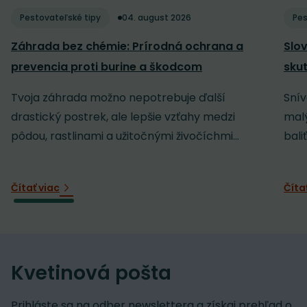
Pestovateľské tipy
04. august 2026
Pes
Záhrada bez chémie: Prírodná ochrana a
Slov
prevencia proti burine a škodcom
sku
Tvoja záhrada možno nepotrebuje ďalší
Snív
drastický postrek, ale lepšie vzťahy medzi
malý
pôdou, rastlinami a užitočnými živočíchmi...
baliť
Čítať viac
Číta
Kvetinová pošta
Prihláste sa na odber newslettera a získaj prehľad o