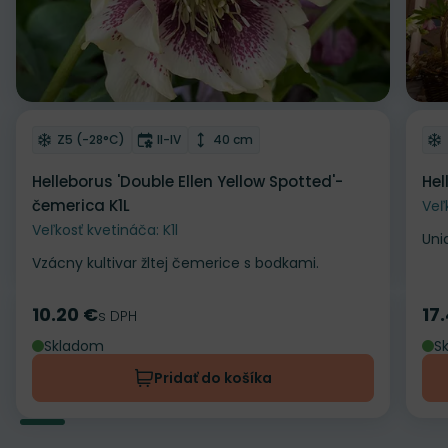
Odober do zoznamu želaní
Od
Mrazuvzdornosť
Doba kvitnutia
Výška rastliny
Z5 (-28°C)
II-IV
40 cm
Helleborus 'Double Ellen Yellow Spotted'-
Hel
čemerica K1L
Veľ
Veľkosť kvetináča: K1l
Uni
Vzácny kultivar žltej čemerice s bodkami.
10.20 €
17
Cena
s DPH
Ce
Skladom
S
Pridať do košíka