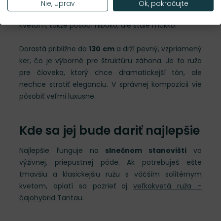
Táto ruža zo skupiny
nostalgické ruže Tantau
Nie, uprav
Ok, pokračujte
spája bordovočervený tón s plnším romantickým
kvetom, takže pôsobí hlboko, ale stále mäkko.
Dorastá približne do
130 cm
a drží pevný, vzpriamený
ker, čo je výborné pre štruktúru záhona. Je to ruža
pre človeka, ktorý chce dramatickejší tón, ale
nechce stratiť eleganciu. V správnej kompozícii vie
pôsobiť veľmi luxusne.
Kde sa jej bude dariť najlepšie
Najlepšie funguje na
slnečnom stanovišti
vo
výživnej, priepustnej pôde. Ak potrebuješ ešte
tmavšiu a klasickejšiu ružu s väčším solitérnym
kvetom, oplatí sa pozrieť aj
veľkokvetá ruža –
čajohybrid Tantau
.