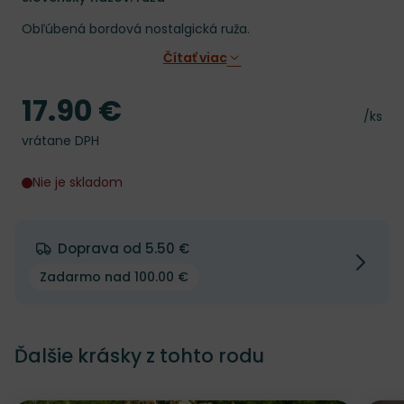
Obľúbená bordová nostalgická ruža.
Čítať viac
17.90 €
Cena
Cena 
/ks
vrátane DPH
Nie je skladom
Doprava od 5.50 €
Zadarmo nad 100.00 €
Ďalšie krásky z tohto rodu