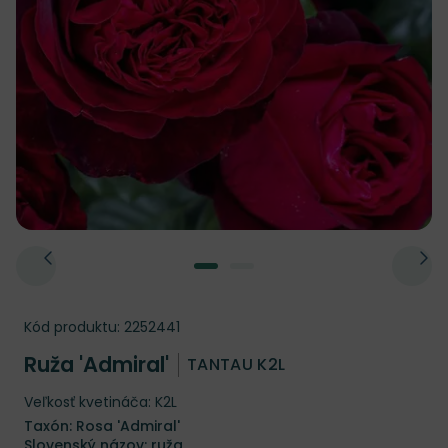
Kód produktu:
2252441
Ruža 'Admiral'
TANTAU K2L
Veľkosť kvetináča: K2L
Taxón: Rosa 'Admiral'
Slovenský názov: ruža