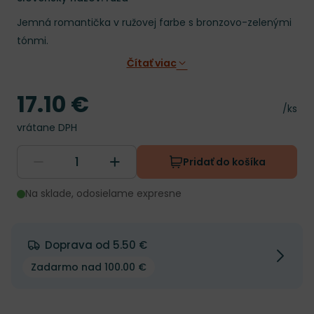
Jemná romantička v ružovej farbe s bronzovo-zelenými
tónmi.
Čítať viac
17.10 €
Cena
Cena 
/ks
vrátane DPH
Pridať do košíka
Na sklade, odosielame expresne
Doprava od 5.50 €
Zadarmo nad 100.00 €