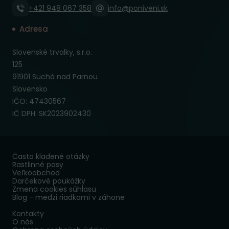
+421 948 067 358
info@poniveni.sk
Adresa
Slovenské trvalky, s.r.o.
125
91901 Suchá nad Parnou
Slovensko
IČO: 47430567
IČ DPH: SK2023902430
Často kladené otázky
Rastlinné pasy
Veľkoobchod
Darčekové poukážky
Zmena cookies súhlasu
Blog - medzi riadkami v záhone
Kontakty
O nás