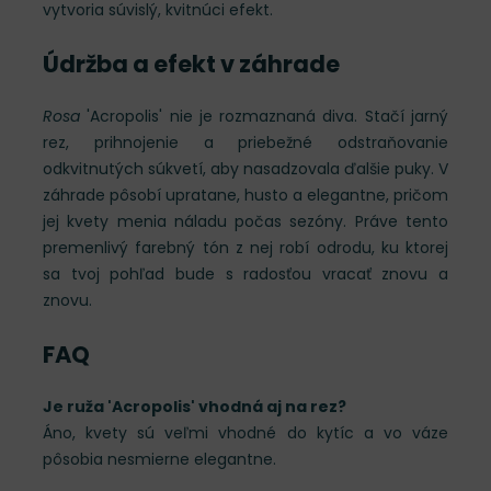
vytvoria súvislý, kvitnúci efekt.
Údržba a efekt v záhrade
Rosa
'Acropolis' nie je rozmaznaná diva. Stačí jarný
rez, prihnojenie a priebežné odstraňovanie
odkvitnutých súkvetí, aby nasadzovala ďalšie puky. V
záhrade pôsobí upratane, husto a elegantne, pričom
jej kvety menia náladu počas sezóny. Práve tento
premenlivý farebný tón z nej robí odrodu, ku ktorej
sa tvoj pohľad bude s radosťou vracať znovu a
znovu.
FAQ
Je ruža 'Acropolis' vhodná aj na rez?
Áno, kvety sú veľmi vhodné do kytíc a vo váze
pôsobia nesmierne elegantne.