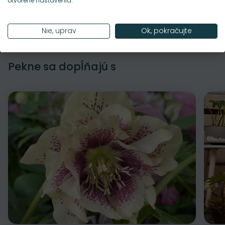
otvorené nastavenia.
Údržba rastliny
Nie, uprav
Ok, pokračujte
Pekne sa dopĺňajú s