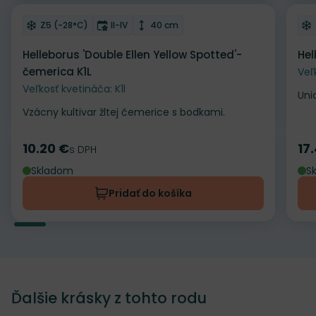
Odober do zoznamu želaní
Od
Mrazuvzdornosť
Doba kvitnutia
Výška rastliny
Z5 (-28°C)
II-IV
40 cm
Helleborus 'Double Ellen Yellow Spotted'-
Hel
čemerica K1L
Veľ
Veľkosť kvetináča: K1l
Uni
Vzácny kultivar žltej čemerice s bodkami.
10.20 €
17
Cena
s DPH
Ce
Skladom
S
Pridať do košíka
Ďalšie krásky z tohto rodu