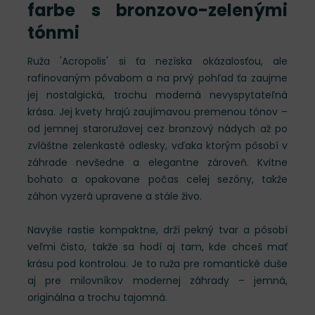
farbe s bronzovo-zelenými
tónmi
Ruža 'Acropolis' si ťa nezíska okázalosťou, ale
rafinovaným pôvabom a na prvý pohľad ťa zaujme
jej nostalgická, trochu moderná nevyspytateľná
krása. Jej kvety hrajú zaujímavou premenou tónov –
od jemnej staroružovej cez bronzový nádych až po
zvláštne zelenkasté odlesky, vďaka ktorým pôsobí v
záhrade nevšedne a elegantne zároveň. Kvitne
bohato a opakovane počas celej sezóny, takže
záhon vyzerá upravene a stále živo.
Navyše rastie kompaktne, drží pekný tvar a pôsobí
veľmi čisto, takže sa hodí aj tam, kde chceš mať
krásu pod kontrolou. Je to ruža pre romantické duše
aj pre milovníkov modernej záhrady – jemná,
originálna a trochu tajomná.