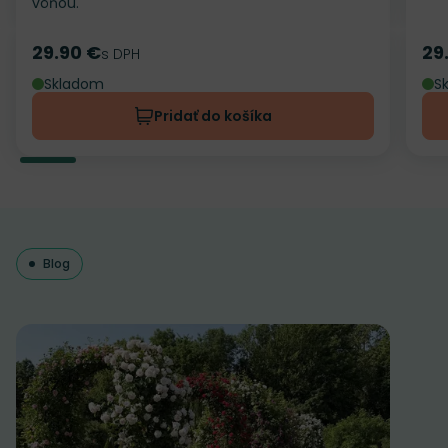
vôňou.
29.90 €
29
Cena
s DPH
Ce
Skladom
S
Pridať do košíka
Blog