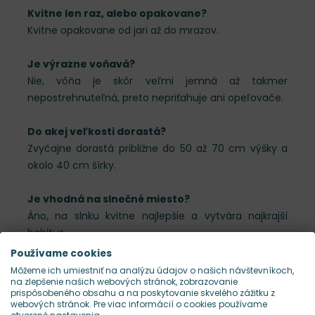
Kvitne len raz, alebo opakovane?
Kvitne opakovane od jari až do mrazov.
Je výrazne voňavá?
Nie, vôňa je skôr veľmi jemná až takmer
nepostrehnuteľná, preto nepriťahuje ani opeľovače.
Do akej veľkosti dorastá?
Zvyčajne dorastá približne do 50 až 70 cm výšky a
okolo 40 cm šírky.
Je vhodná na slnečné miesto?
Áno, na slnku kvitne najlepšie a vytvára najkrajší
habitus.
Používame cookies
Môžeme ich umiestniť na analýzu údajov o našich návštevníkoch,
Kalendár výsadby a kvitnutia
na zlepšenie našich webových stránok, zobrazovanie
prispôsobeného obsahu a na poskytovanie skvelého zážitku z
webových stránok. Pre viac informácií o cookies používame