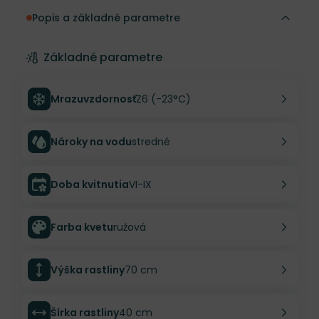
Popis a základné parametre
Základné parametre
Mrazuvzdornosť
Z6 (-23°C)
Nároky na vodu
stredné
Doba kvitnutia
VI-IX
Farba kvetu
ružová
Výška rastliny
70 cm
Šírka rastliny
40 cm