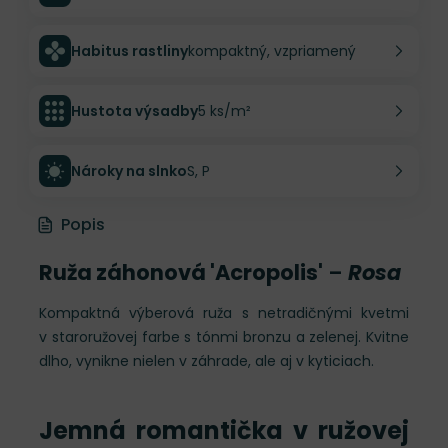
Habitus rastliny
kompaktný, vzpriamený
Hustota výsadby
5 ks/m²
Nároky na slnko
S, P
Popis
Ruža záhonová 'Acropolis'
–
Rosa
Kompaktná výberová ruža s netradičnými kvetmi
v staroružovej farbe s tónmi bronzu a zelenej. Kvitne
dlho, vynikne nielen v záhrade, ale aj v kyticiach.
Jemná romantička v ružovej