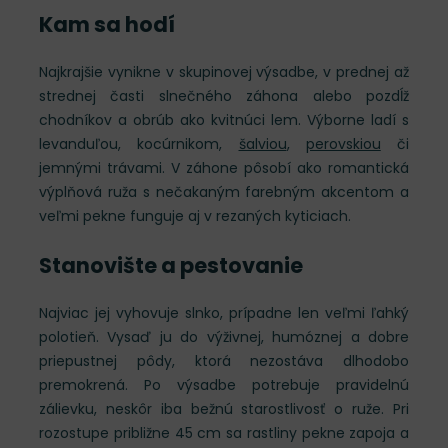
Kam sa hodí
Najkrajšie vynikne v skupinovej výsadbe, v prednej až
strednej časti slnečného záhona alebo pozdĺž
chodníkov a obrúb ako kvitnúci lem. Výborne ladí s
levanduľou, kocúrnikom,
šalviou
,
perovskiou
či
jemnými trávami. V záhone pôsobí ako romantická
výplňová ruža s nečakaným farebným akcentom a
veľmi pekne funguje aj v rezaných kyticiach.
Stanovište a pestovanie
Najviac jej vyhovuje slnko, prípadne len veľmi ľahký
polotieň. Vysaď ju do výživnej, humóznej a dobre
priepustnej pôdy, ktorá nezostáva dlhodobo
premokrená. Po výsadbe potrebuje pravidelnú
zálievku, neskôr iba bežnú starostlivosť o ruže. Pri
rozostupe približne 45 cm sa rastliny pekne zapoja a