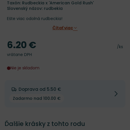
Taxón: Rudbeckia x 'American Gold Rush'
Slovenský názov: rudbekia
Ešte viac odolná rudbeckia!
Čítať viac
6.20 €
Cena
Cena 
/ks
vrátane DPH
Nie je skladom
Doprava od 5.50 €
Zadarmo nad 100.00 €
Ďalšie krásky z tohto rodu