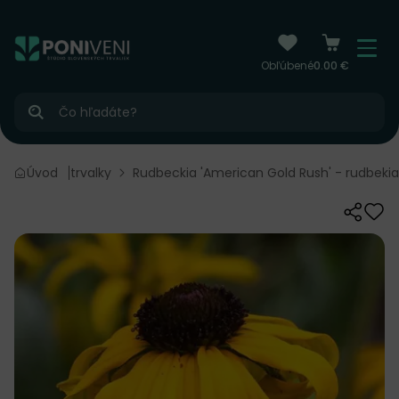
čiť na obsah
Menu
Obľúbené
0.00 €
Hľadať
Kvitnúce trvalky
Úvod
Rudbeckia 'American Gold Rush' - rudbekia
Zdieľať
Odo