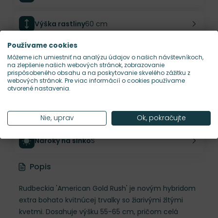
Výška rastliny
60 cm
Používame cookies
Šírka rastliny
50 cm
Môžeme ich umiestniť na analýzu údajov o našich návštevníkoch,
na zlepšenie našich webových stránok, zobrazovanie
prispôsobeného obsahu a na poskytovanie skvelého zážitku z
webových stránok. Pre viac informácií o cookies používame
Habitus rastliny
vzpriamený
otvorené nastavenia.
Hustota výsadby
5 ks/m²
Nie, uprav
Ok, pokračujte
Nároky na slnko
S
Popis
Rudbeckia 'American Gold Rush' je novým hybridom
extra bohato kvitnúcej trvalky so žiarivými žltými
kvetmi. Dosahuje výšku 55-65 cm, pričom celá