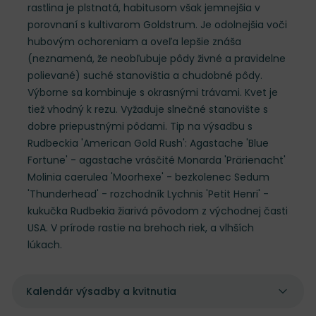
rastlina je plstnatá, habitusom však jemnejšia v
porovnaní s kultivarom Goldstrum. Je odolnejšia voči
hubovým ochoreniam a oveľa lepšie znáša
(neznamená, že neobľubuje pôdy živné a pravidelne
polievané) suché stanovištia a chudobné pôdy.
Výborne sa kombinuje s okrasnými trávami. Kvet je
tiež vhodný k rezu. Vyžaduje slnečné stanovište s
dobre priepustnými pôdami. Tip na výsadbu s
Rudbeckia 'American Gold Rush': Agastache 'Blue
Fortune' - agastache vrásčité Monarda 'Prärienacht'
Molinia caerulea 'Moorhexe' - bezkolenec Sedum
'Thunderhead' - rozchodník Lychnis 'Petit Henri' -
kukučka Rudbekia žiarivá pôvodom z východnej časti
USA. V prírode rastie na brehoch riek, a vlhších
lúkach.
Kalendár výsadby a kvitnutia