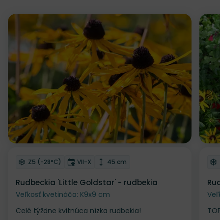
Odober do zoznamu želaní
Od
Mrazuvzdornosť
Doba kvitnutia
Výška rastliny
Z5 (-28°C)
VII-X
45 cm
Rudbeckia 'Little Goldstar' - rudbekia
Rud
Veľkosť kvetináča: K9x9 cm
Veľ
Celé týždne kvitnúca nízka rudbekia!
TOP