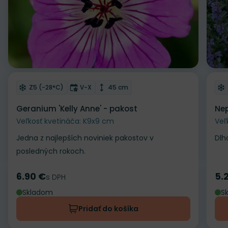
Odober do zoznamu želaní
Od
Mrazuvzdornosť
Doba kvitnutia
Výška rastliny
Z5 (-28°C)
V-X
45 cm
Geranium 'Kelly Anne' - pakost
Nep
Veľkosť kvetináča: K9x9 cm
Veľ
Jedna z najlepších noviniek pakostov v
Dlh
posledných rokoch.
6.90 €
5.
Cena
s DPH
Ce
Skladom
S
Pridať do košíka