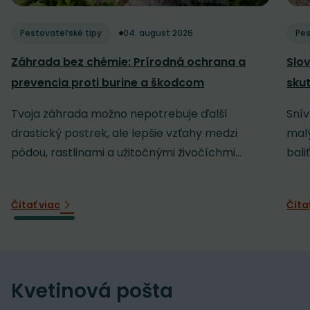
Pestovateľské tipy
04. august 2026
Pes
Záhrada bez chémie: Prírodná ochrana a
Slov
prevencia proti burine a škodcom
sku
Tvoja záhrada možno nepotrebuje ďalší
Snív
drastický postrek, ale lepšie vzťahy medzi
malý
pôdou, rastlinami a užitočnými živočíchmi...
baliť
Čítať viac
Číta
Kvetinová pošta