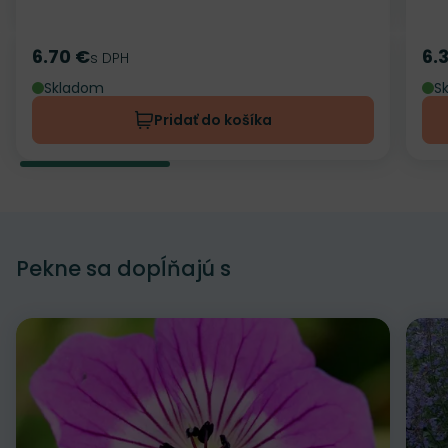
6.70 €
6.
Cena
s DPH
Ce
Skladom
S
Pridať do košíka
Pekne sa dopĺňajú s