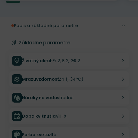
Popis a základné parametre
Základné parametre
Životný okruh
Fr 2, B 2, GR 2
Mrazuvzdornosť
Z4 (-34°C)
Nároky na vodu
stredné
Doba kvitnutia
VIII-X
Farba kvetu
žltá