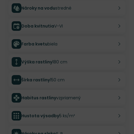
Nároky na vodu
stredné
Doba kvitnutia
V-VI
Farba kvetu
biela
Výška rastliny
180 cm
Šírka rastliny
150 cm
Habitus rastliny
vzpriamený
Hustota výsadby
5 ks/m²
Nároky na slnko
S, P