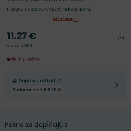
Hlohyňa s atraktívnymi žltými bobuľkami.
Čítať viac
11.27 €
Cena
Cena 
/ks
vrátane DPH
Nie je skladom
Doprava od 5.50 €
Zadarmo nad 100.00 €
Pekne sa dopĺňajú s