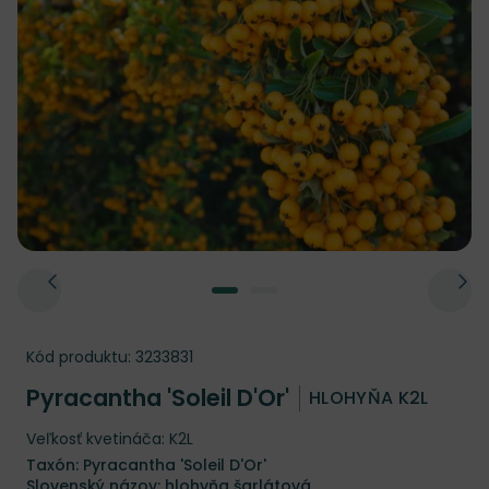
Kód produktu:
3233831
Pyracantha 'Soleil D'Or'
HLOHYŇA K2L
Veľkosť kvetináča: K2L
Taxón: Pyracantha 'Soleil D'Or'
Slovenský názov: hlohyňa šarlátová