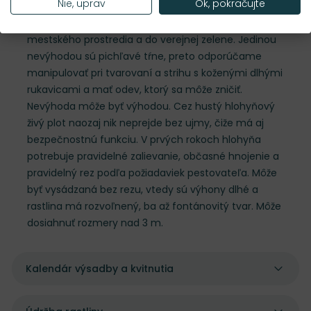
Nie, uprav
Ok, pokračujte
dobre priepustnej pôde. Znáša výborne chladnejšie
podnebie a obdobia sucha, preto je ideálna do
mestského prostredia a do verejnej zelene. Jedinou
nevýhodou sú pichľavé tŕne, preto odporúčame
manipulovať pri tvarovaní a strihu s koženými dlhými
rukavicami a mať odev, ktorý sa môže zničiť.
Nevýhoda môže byť výhodou. Cez hustý hlohyňový
živý plot naozaj nik neprejde bez ujmy, čiže má aj
bezpečnostnú funkciu. V prvých rokoch hlohyňa
potrebuje pravidelné zalievanie, občasné hnojenie a
pravidelný rez podľa požiadaviek pestovateľa. Môže
byť vysádzaná bez rezu, vtedy sú výhony dlhé a
rastlina má rozvoľnený, ba až fontánovitý tvar. Môže
dosiahnuť rozmery nad 3 m.
Kalendár výsadby a kvitnutia