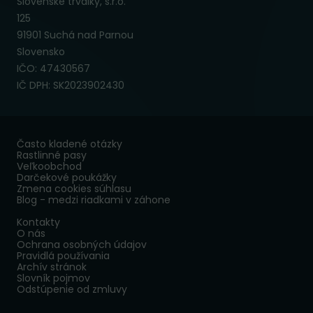
Slovenské trvalky, s.r.o.
125
91901 Suchá nad Parnou
Slovensko
IČO: 47430567
IČ DPH: SK2023902430
Často kladené otázky
Rastlinné pasy
Veľkoobchod
Darčekové poukážky
Zmena cookies súhlasu
Blog - medzi riadkami v záhone
Kontakty
O nás
Ochrana osobných údajov
Pravidlá používania
Archív stránok
Slovník pojmov
Odstúpenie od zmluvy