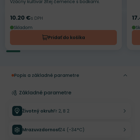
Vzácny kultivar žltej čemerice s bodkami.
10.20 €
17
Cena
s DPH
Ce
Skladom
S
Pridať do košíka
Popis a základné parametre
Základné parametre
Životný okruh
Fr 2, B 2
Mrazuvzdornosť
Z4 (-34°C)