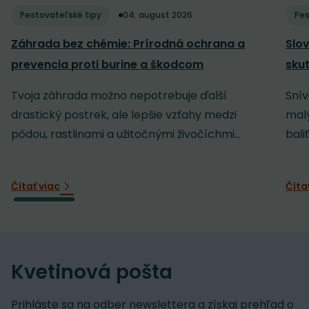
Pestovateľské tipy
04. august 2026
Pes
Záhrada bez chémie: Prírodná ochrana a
Slov
prevencia proti burine a škodcom
sku
Tvoja záhrada možno nepotrebuje ďalší
Snív
drastický postrek, ale lepšie vzťahy medzi
malý
pôdou, rastlinami a užitočnými živočíchmi...
baliť
Čítať viac
Číta
Kvetinová pošta
Prihláste sa na odber newslettera a získaj prehľad o