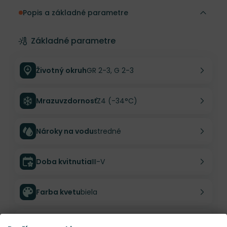
Popis a základné parametre
Základné parametre
Životný okruh
GR 2-3, G 2-3
Mrazuvzdornosť
Z4 (-34°C)
Nároky na vodu
stredné
Doba kvitnutia
III-V
Farba kvetu
biela
Výška rastliny
25 cm