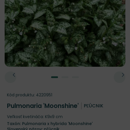
Kód produktu:
4220951
Pulmonaria 'Moonshine'
PĽÚCNIK
Veľkosť kvetináča: K9x9 cm
Taxón: Pulmonaria x hybrida 'Moonshine'
Slovenský názov: pľúcnik