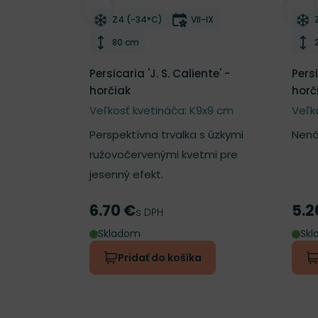
Odober do zoznamu želaní
Odo
Mrazuvzdornosť
Doba kvitnutia
Z4 (-34°C)
VII-IX
Výška rastliny
80 cm
Persicaria 'J. S. Caliente' -
Persi
horčiak
horč
Veľkosť kvetináča: K9x9 cm
Veľk
Perspektívna trvalka s úzkymi
Nená
ružovočervenými kvetmi pre
jesenný efekt.
6.70 €
5.2
Cena
Cen
s DPH
Skladom
Sk
Pridať do košíka