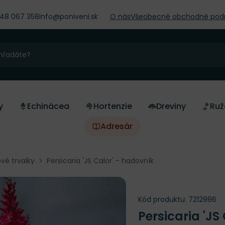
948 067 358
info@poniveni.sk
O nás
Všeobecné obchodné pod
y
Echinácea
Hortenzie
Dreviny
Ruž
Adresár
vé trvalky
Persicaria 'JS Calor' - hadovník
Kód produktu:
7212996
Persicaria 'JS