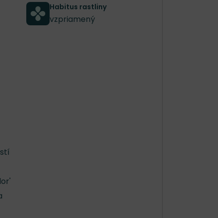
Habitus rastliny
vzpriamený
stí
or'
a