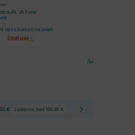
 cm
icaulis 'JS Calor'
ník
orá zahrá kvetom na jeseň.
Čítať viac
Cena za kus
/ks
50 €
Zadarmo nad 100.00 €