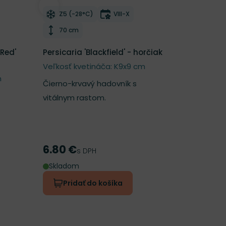
í
Odober do zoznamu želaní
itnutia
Mrazuvzdornosť
Doba kvitnutia
Z5 (-28°C)
VIII-X
Výška rastliny
70 cm
 Red'
Persicaria 'Blackfield' - horčiak
Veľkosť kvetináča: K9x9 cm
m
Čierno-krvavý hadovník s
vitálnym rastom.
6.80 €
Cena
s DPH
Skladom
Pridať do košíka