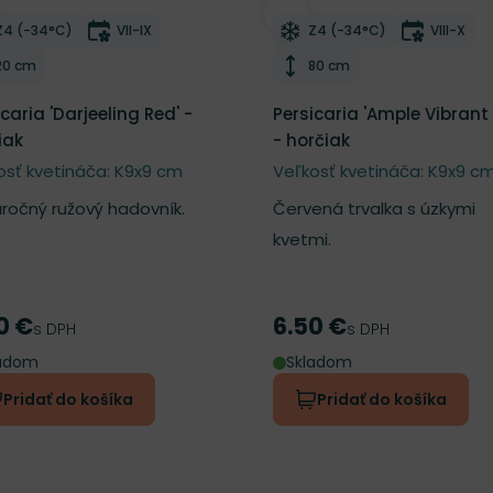
ber do zoznamu želaní
Odober do zoznamu želan
Mrazuvzdornosť
Doba kvitnutia
Mrazuvzdornosť
Doba kv
Z4 (-34°C)
VII-IX
Z4 (-34°C)
VIII-X
Výška rastliny
Výška rastliny
20 cm
80 cm
caria 'Darjeeling Red' -
Persicaria 'Ample Vibrant
iak
- horčiak
osť kvetináča: K9x9 cm
Veľkosť kvetináča: K9x9 c
ročný ružový hadovník.
Červená trvalka s úzkymi
kvetmi.
0 €
6.50 €
a
Cena
s DPH
s DPH
ladom
Skladom
Pridať do košíka
Pridať do košíka