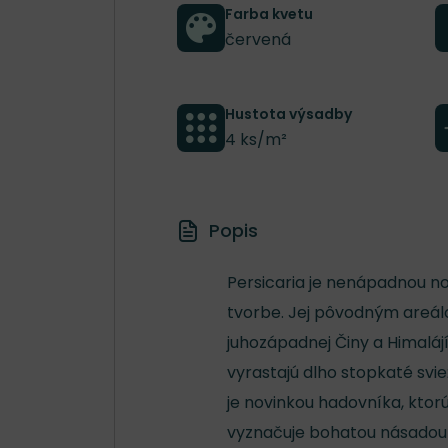
Farba kvetu
červená
Hustota výsadby
4 ks/m²
Popis
Persicaria je nenápadnou no
tvorbe. Jej pôvodným areálo
juhozápadnej Činy a Himalájí
vyrastajú dlho stopkaté sviež
je novinkou hadovníka, ktorú
vyznačuje bohatou násadou 