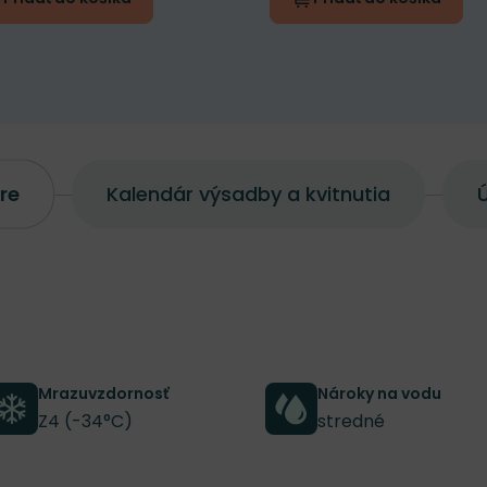
re
Kalendár výsadby a kvitnutia
Ú
Mrazuvzdornosť
Nároky na vodu
Z4 (-34°C)
stredné