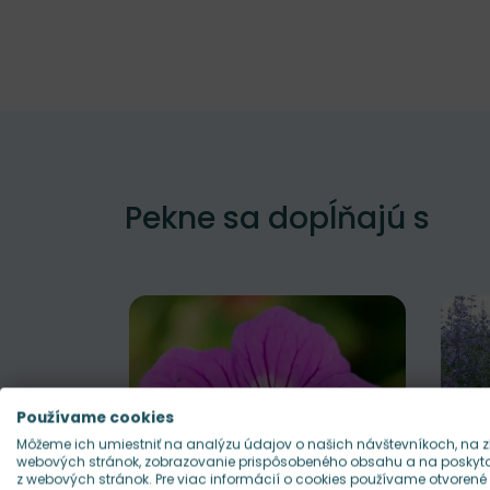
Pekne sa dopĺňajú s
Používame cookies
Môžeme ich umiestniť na analýzu údajov o našich návštevníkoch, na z
webových stránok, zobrazovanie prispôsobeného obsahu a na poskytov
z webových stránok. Pre viac informácií o cookies používame otvorené