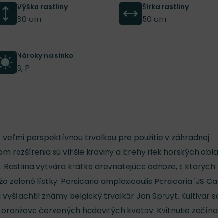
Výška rastliny
Šírka rastliny
80 cm
50 cm
Nároky na slnko
S, P
 veľmi perspektívnou trvalkou pre použitie v záhradnej
m rozšírenia sú vlhšie kroviny a brehy riek horských obla
. Rastlina vytvára krátke drevnatejúce odnože, s ktorých
o zelené lístky. Persicaria amplexicaulis Persicaria 'JS Cal
 vyšľachtil známy belgický trvalkár Jan Spruyt. Kultivar s
oranžovo červených hadovitých kvetov. Kvitnutie začína