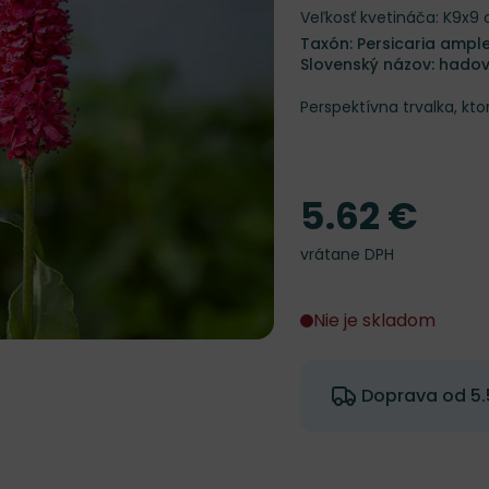
Veľkosť kvetináča: K9x9
Taxón: Persicaria amplex
Slovenský názov: hadov
Perspektívna trvalka, kt
5.62 €
Cena
vrátane DPH
Nie je skladom
Doprava od 5.