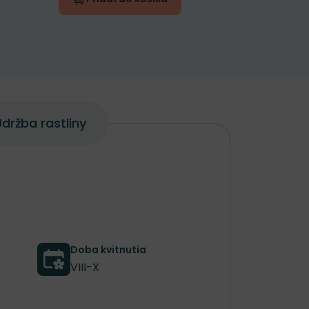
držba rastliny
Doba kvitnutia
VIII-X