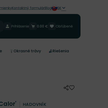
mienky
Kontaktný formulár
Blog
SK
Prihlásenie
0.00 €
Obľúbené
e
Okrasné trávy
Riešenia
Zdieľať
Odober do zoznamu 
 Calor'
HADOVNÍK