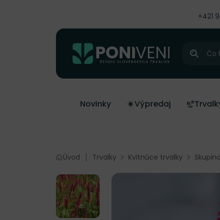
čiť na obsah
+421 
Hľadať
Novinky
Výpredaj
Trvalk
Úvod
Trvalky
Kvitnúce trvalky
Skupino