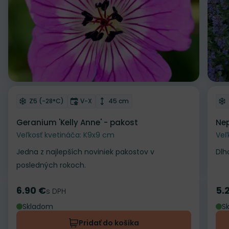
Odober do zoznamu želaní
Od
Mrazuvzdornosť
Doba kvitnutia
Výška rastliny
Z5 (-28°C)
V-X
45 cm
Geranium 'Kelly Anne' - pakost
Nep
Veľkosť kvetináča: K9x9 cm
Veľ
Jedna z najlepších noviniek pakostov v
Dlh
posledných rokoch.
6.90 €
5.
Cena
s DPH
Ce
Skladom
S
Pridať do košíka