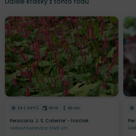
Ďalšie krásky z tohto rodu
Odober do zoznamu želaní
Od
Mrazuvzdornosť
Doba kvitnutia
Výška rastliny
Z4 (-34°C)
VII-IX
80 cm
Persicaria 'J. S. Caliente' - horčiak
Per
Veľkosť kvetináča: K9x9 cm
Veľ