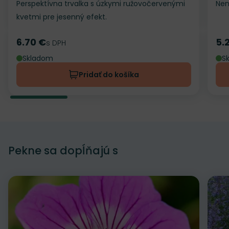
Perspektívna trvalka s úzkymi ružovočervenými
Nen
kvetmi pre jesenný efekt.
6.70 €
5.
Cena
s DPH
Ce
Skladom
S
Pridať do košíka
Pekne sa dopĺňajú s