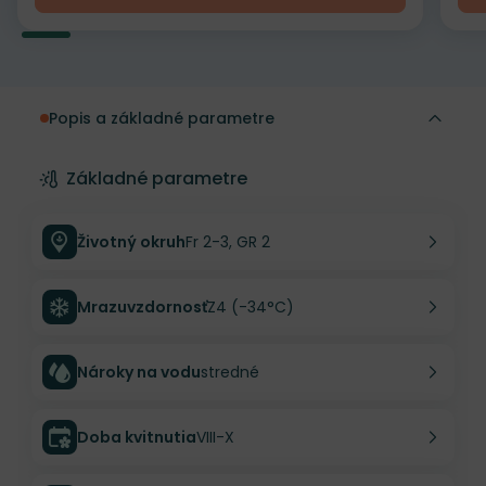
Popis a základné parametre
Základné parametre
Životný okruh
Fr 2-3, GR 2
Mrazuvzdornosť
Z4 (-34°C)
Nároky na vodu
stredné
Doba kvitnutia
VIII-X