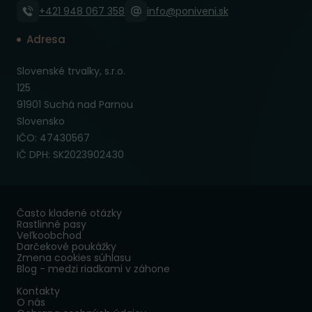
+421 948 067 358
info@poniveni.sk
Adresa
Slovenské trvalky, s.r.o.
125
91901 Suchá nad Parnou
Slovensko
IČO: 47430567
IČ DPH: SK2023902430
Často kladené otázky
Rastlinné pasy
Veľkoobchod
Darčekové poukážky
Zmena cookies súhlasu
Blog - medzi riadkami v záhone
Kontakty
O nás