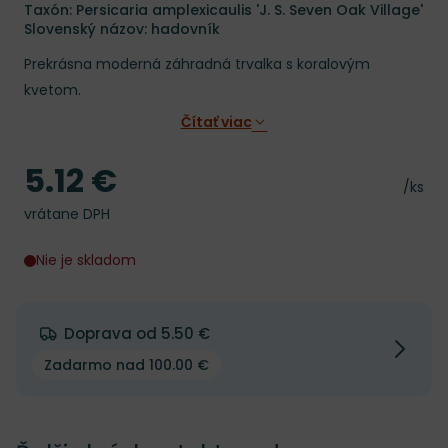
Taxón: Persicaria amplexicaulis 'J. S. Seven Oak Village'
Slovenský názov: hadovník
Prekrásna moderná záhradná trvalka s koralovým
kvetom.
Čítať viac
5.12 €
Cena
Cena 
/ks
vrátane DPH
Nie je skladom
Doprava od 5.50 €
Zadarmo nad 100.00 €