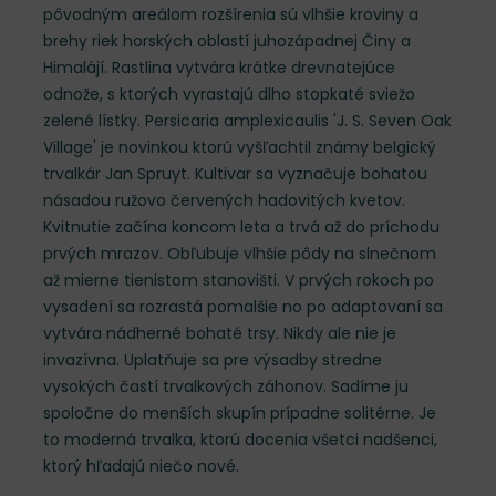
pôvodným areálom rozšírenia sú vlhšie kroviny a
brehy riek horských oblastí juhozápadnej Činy a
Himalájí. Rastlina vytvára krátke drevnatejúce
odnože, s ktorých vyrastajú dlho stopkaté sviežo
zelené lístky. Persicaria amplexicaulis 'J. S. Seven Oak
Village' je novinkou ktorú vyšľachtil známy belgický
trvalkár Jan Spruyt. Kultivar sa vyznačuje bohatou
násadou ružovo červených hadovitých kvetov.
Kvitnutie začína koncom leta a trvá až do príchodu
prvých mrazov. Obľubuje vlhšie pôdy na slnečnom
až mierne tienistom stanovišti. V prvých rokoch po
vysadení sa rozrastá pomalšie no po adaptovaní sa
vytvára nádherné bohaté trsy. Nikdy ale nie je
invazívna. Uplatňuje sa pre výsadby stredne
vysokých častí trvalkových záhonov. Sadíme ju
spoločne do menších skupín prípadne solitérne. Je
to moderná trvalka, ktorú docenia všetci nadšenci,
ktorý hľadajú niečo nové.