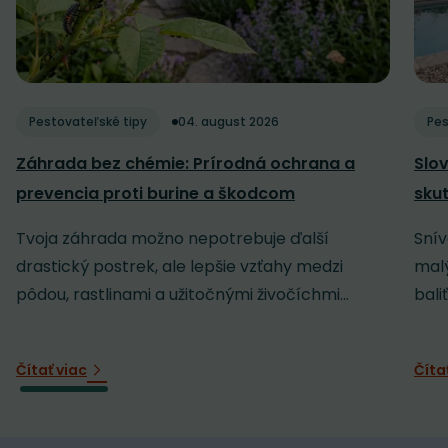
Pestovateľské tipy
04. august 2026
Pes
Záhrada bez chémie: Prírodná ochrana a
Slov
prevencia proti burine a škodcom
sku
Tvoja záhrada možno nepotrebuje ďalší
Snív
drastický postrek, ale lepšie vzťahy medzi
malý
pôdou, rastlinami a užitočnými živočíchmi...
baliť
Čítať viac
Číta