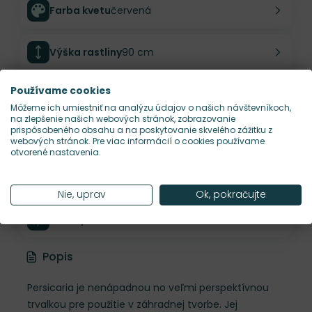
Farba kvetu
červená
Výška rastliny
90 cm
Používame cookies
Šírka rastliny
80 cm
Môžeme ich umiestniť na analýzu údajov o našich návštevníkoch,
na zlepšenie našich webových stránok, zobrazovanie
prispôsobeného obsahu a na poskytovanie skvelého zážitku z
Habitus rastliny
vzpriamený
webových stránok. Pre viac informácií o cookies používame
otvorené nastavenia.
Hustota výsadby
3 ks/m²
Nie, uprav
Ok, pokračujte
Nároky na slnko
S, P
Popis
Persicaria je nenápadnou no veľmi perspektívnou
trvalkou pre použitie v záhradnej tvorbe. Jej