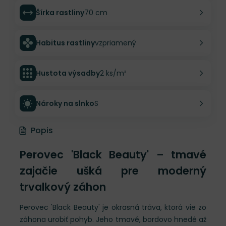
Šírka rastliny
70 cm
Habitus rastliny
vzpriamený
Hustota výsadby
2 ks/m²
Nároky na slnko
S
Popis
Perovec 'Black Beauty' – tmavé
zajačie ušká pre moderný
trvalkový záhon
Perovec 'Black Beauty' je okrasná tráva, ktorá vie zo
záhona urobiť pohyb. Jeho tmavé, bordovo hnedé až