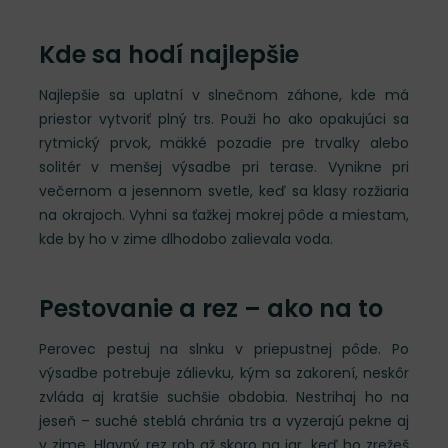
Kde sa hodí najlepšie
Najlepšie sa uplatní v slnečnom záhone, kde má
priestor vytvoriť plný trs. Použi ho ako opakujúci sa
rytmický prvok, mäkké pozadie pre trvalky alebo
solitér v menšej výsadbe pri terase. Vynikne pri
večernom a jesennom svetle, keď sa klasy rozžiaria
na okrajoch. Vyhni sa ťažkej mokrej pôde a miestam,
kde by ho v zime dlhodobo zalievala voda.
Pestovanie a rez – ako na to
Perovec pestuj na slnku v priepustnej pôde. Po
výsadbe potrebuje zálievku, kým sa zakorení, neskôr
zvláda aj kratšie suchšie obdobia. Nestrihaj ho na
jeseň – suché steblá chránia trs a vyzerajú pekne aj
v zime. Hlavný rez rob až skoro na jar, keď ho zrežeš