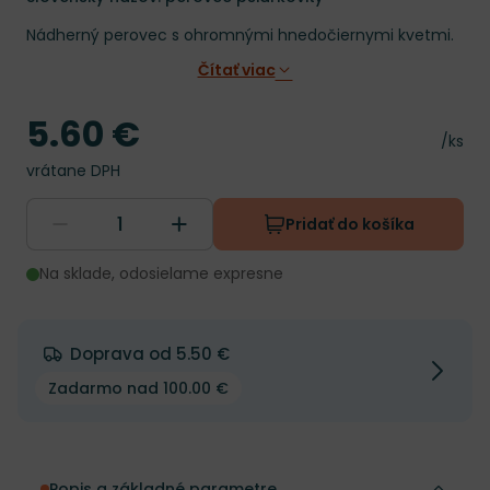
Nádherný perovec s ohromnými hnedočiernymi kvetmi.
Čítať viac
5.60 €
Cena
Cena 
/ks
vrátane DPH
Pridať do košíka
Na sklade, odosielame expresne
Doprava od 5.50 €
Zadarmo nad 100.00 €
Popis a základné parametre