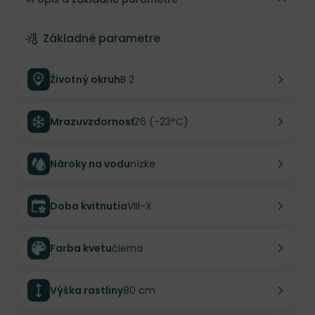
Základné parametre
Životný okruh
B 2
Mrazuvzdornosť
Z6 (-23°C)
Nároky na vodu
nízke
Doba kvitnutia
VIII-X
Farba kvetu
čierna
Výška rastliny
80 cm