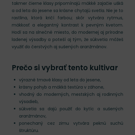
takmer čierne klasy pripomínajú mäkké zajačie ušká
a od leta do jesene sa krásne chytajú svetla. Nie je to
rastlina, ktorá kričí farbou; skôr vytvára rytmus,
mäkkosť a elegantný kontrast k pevným kvetom.
Hodí sa na slnečné miesto, do modernej aj prírodne
ladenej výsadby a poteší aj tým, že súkvetia môžeš
využiť do čerstvých aj sušených aranžmánov.
Prečo si vybrať tento kultivar
výrazné tmavé klasy od leta do jesene,
krásny pohyb a mäkká textúra v záhone,
vhodný do moderných, mestských aj rodinných
výsadieb,
súkvetia sa dajú použiť do kytíc a sušených
aranžmánov,
ponechaný cez zimu vytvára peknú suchú
štruktúru.