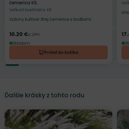
čemerica K1L
Veľ
Veľkosť kvetináča: K1l
Uni
Vzácny kultivar žltej čemerice s bodkami.
10.20 €
17
Cena
s DPH
Ce
Skladom
S
Pridať do košíka
Ďalšie krásky z tohto rodu