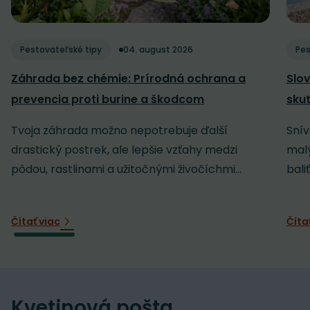
Pestovateľské tipy
04. august 2026
Pes
Záhrada bez chémie: Prírodná ochrana a
Slov
prevencia proti burine a škodcom
sku
Tvoja záhrada možno nepotrebuje ďalší
Snív
drastický postrek, ale lepšie vzťahy medzi
malý
pôdou, rastlinami a užitočnými živočíchmi...
baliť
Čítať viac
Číta
Kvetinová pošta