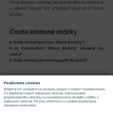
'Black Beauty' zostávajú atraktívne dlho po sezóne a
v záhone fungujú ako prirodzená jesenná a zimná
grafika.
Často kladené otázky
Kedy strihať perovec 'Black Beauty'?
Je Pennisetum 'Black Beauty' vhodný na
slnko?
Dajú sa klasy perovca použiť do kytíc?
Kalendár výsadby a kvitnutia
Používame cookies
Môžeme ich umiestniť na analýzu údajov o našich návštevníkoch,
Údržba rastliny
na zlepšenie našich webových stránok, zobrazovanie
prispôsobeného obsahu a na poskytovanie skvelého zážitku z
webových stránok. Pre viac informácií o cookies používame
otvorené nastavenia.