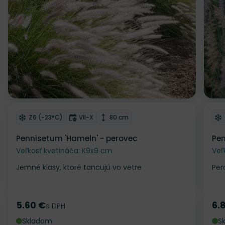
Odober do zoznamu želaní
Od
Mrazuvzdornosť
Doba kvitnutia
Výška rastliny
Z6 (-23°C)
VII-X
80 cm
Pennisetum 'Hameln' - perovec
Pen
Veľkosť kvetináča: K9x9 cm
Veľ
Jemné klasy, ktoré tancujú vo vetre
Per
5.60 €
6.
Cena
s DPH
Ce
Skladom
S