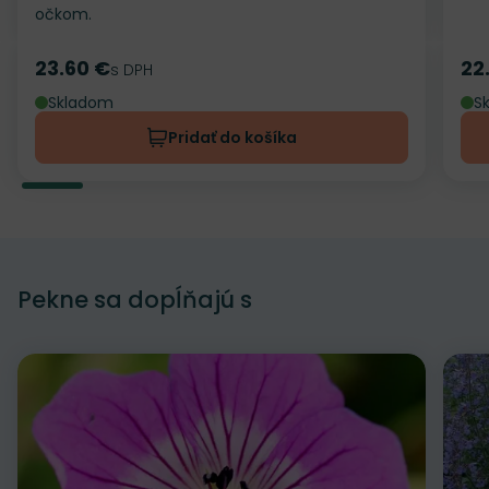
očkom.
23.60 €
22
Cena
s DPH
Ce
Skladom
S
Pridať do košíka
Pekne sa dopĺňajú s