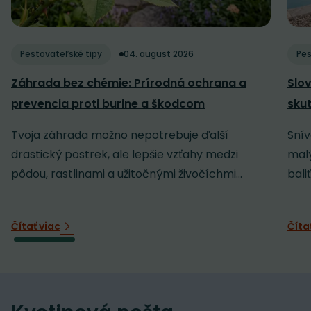
Pestovateľské tipy
04. august 2026
Pes
Záhrada bez chémie: Prírodná ochrana a
Slov
prevencia proti burine a škodcom
sku
Tvoja záhrada možno nepotrebuje ďalší
Snív
drastický postrek, ale lepšie vzťahy medzi
malý
pôdou, rastlinami a užitočnými živočíchmi...
baliť
Čítať viac
Číta