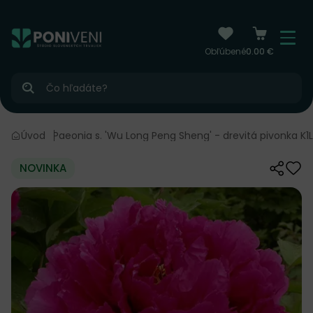
čiť na obsah
Menu
Obľúbené
0.00 €
Hľadať
 trvalky
Úvod
Paeonia s. 'Wu Long Peng Sheng' - drevitá pivonka K1L
NOVINKA
Zdieľať
Odo