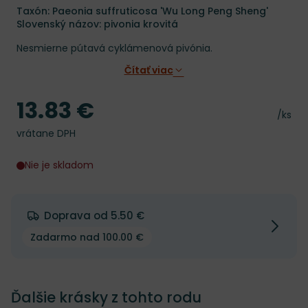
Taxón: Paeonia suffruticosa 'Wu Long Peng Sheng'
Slovenský názov: pivonia krovitá
Nesmierne pútavá cyklámenová pivónia.
Čítať viac
13.83 €
Cena
Cena 
/ks
vrátane DPH
Nie je skladom
Doprava od 5.50 €
Zadarmo nad 100.00 €
Ďalšie krásky z tohto rodu