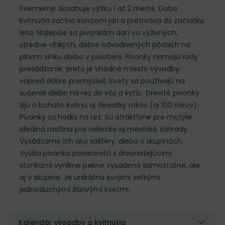
Priemerne dosahuje výšku 1 až 2 metre. Doba
kvitnutia začína koncom jari a pretrváva do začiatku
leta. Najlepšie sa pivonkám darí vo výživných,
stredne vlhkých, dobre odvodnených pôdach na
plnom slnku alebo v polotieni. Pivonky nemajú rady
presádzanie, preto je vhodné miesto výsadby
vopred dobre premyslieť. Kvety sa používajú na
sušenie alebo na rez do váz a kytíc. Drevité pivonky
žijú a bohato kvitnú aj desiatky rokov (aj 100 rokov).
Pivonky sa hodia na rez. Sú atraktívne pre motýle.
Ideálna rastlina pre vidiecke aj mestské záhrady.
Vysádzame ich ako solitéry, alebo v skupinách.
Vyššia pivonka polokrovitá s drevnatejúcimi
stonkami vynikne pekne vysadená samostatne, ale
aj v skupine. Je unikátna svojimi veľkými
jednoduchými žiarivými kvetmi.
Kalendár výsadby a kvitnutia