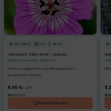
Odober do zoznamu želaní
Od
Mrazuvzdornosť
Doba kvitnutia
Výška rastliny
Z5 (-28°C)
V-X
45 cm
Geranium 'Kelly Anne' - pakost
Nep
Veľkosť kvetináča: K9x9 cm
Veľ
Jedna z najlepších noviniek pakostov v
Dlh
posledných rokoch.
6.90 €
5.
Cena
s DPH
Ce
Skladom
S
Pridať do košíka