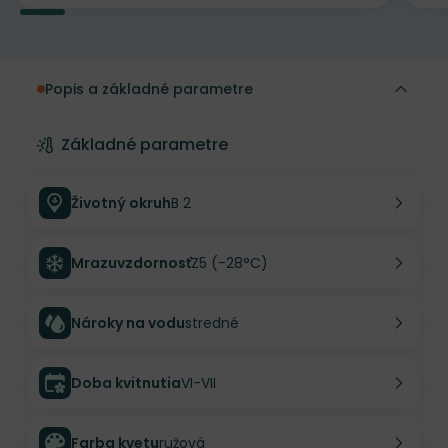
Popis a základné parametre
Základné parametre
Životný okruh
B 2
Mrazuvzdornosť
Z5 (-28°C)
Nároky na vodu
stredné
Doba kvitnutia
VI-VII
Farba kvetu
ružová