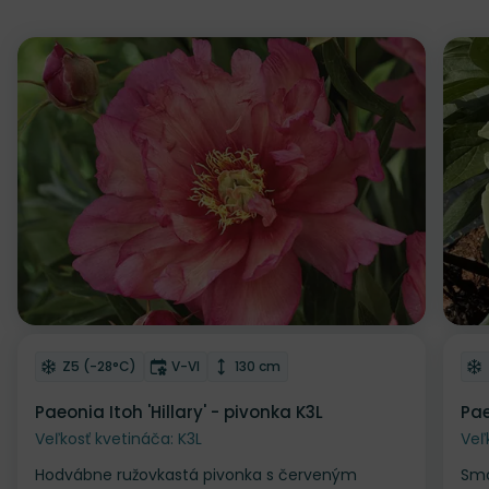
NOVINKA
NOV
Odober do zoznamu želaní
Od
Mrazuvzdornosť
Doba kvitnutia
Výška rastliny
Z5 (-28°C)
V-VI
130 cm
Paeonia Itoh 'Hillary' - pivonka K3L
Pae
Veľkosť kvetináča: K3L
Veľ
Hodvábne ružovkastá pivonka s červeným
Smo