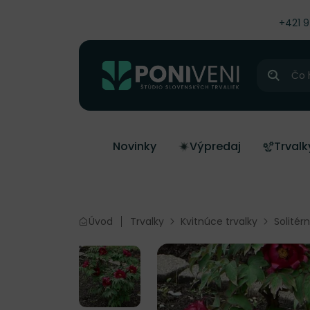
čiť na obsah
+421 
Hľadať
Novinky
Výpredaj
Trvalk
Úvod
Trvalky
Kvitnúce trvalky
Solitér