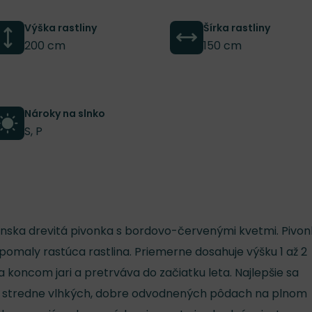
Výška rastliny
Šírka rastliny
200 cm
150 cm
Nároky na slnko
S, P
 čínska drevitá pivonka s bordovo-červenými kvetmi. Pivo
pomaly rastúca rastlina. Priemerne dosahuje výšku 1 až 2
 koncom jari a pretrváva do začiatku leta. Najlepšie sa
, stredne vlhkých, dobre odvodnených pôdach na plnom