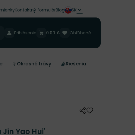
mienky
Kontaktný formulár
Blog
SK
Prihlásenie
0.00 €
Obľúbené
e
Okrasné trávy
Riešenia
Zdieľať
Odober do zoznamu 
 Jin Yao Hui'