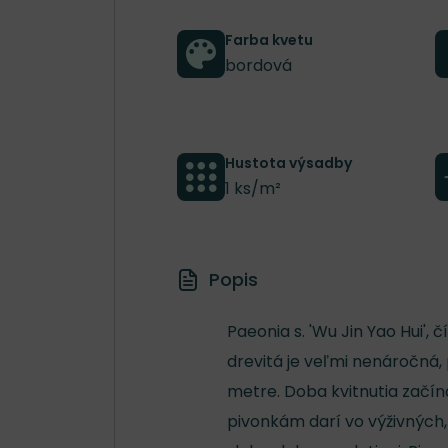
Farba kvetu
bordová
Hustota výsadby
1 ks/m²
Popis
Paeonia s. 'Wu Jin Yao Hui',
drevitá je veľmi nenáročná, 
metre. Doba kvitnutia začína
pivonkám darí vo výživných