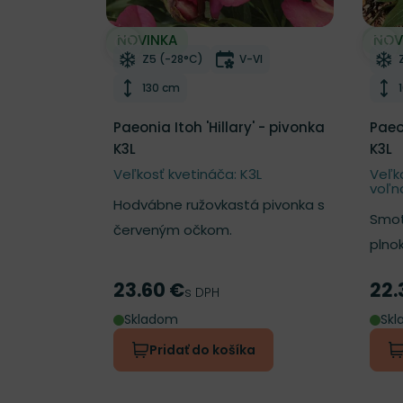
NOVINKA
NOV
Odober do zoznamu želaní
Odo
Mrazuvzdornosť
Doba kvitnutia
Z5 (-28°C)
V-VI
Výška rastliny
130 cm
Paeonia Itoh 'Hillary' - pivonka
Paeo
K3L
K3L
Veľkosť kvetináča: K3L
Veľk
voľn
Hodvábne ružovkastá pivonka s
Smo
červeným očkom.
plno
23.60 €
22.
Cena
Cen
s DPH
Skladom
Sk
Pridať do košíka