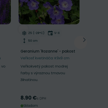
NOVINKA
í
Odober do zoznamu želaní
Odober d
tnutia
Mrazuvzdornosť
Doba kvitnutia
Mrazu
Z5 (-28°C)
V-X
Z5 (-2
Výška rastliny
Výška 
50 cm
25 cm
Geranium 'Rozanne' - pakost
Geum 'Pet
kuklík
m
Veľkosť kvetináča: K9x9 cm
Veľkosť k
 vo
Veľkokvetý pakost modrej
Nadýchaný 
farby s výraznou tmavou
broskyňov
žilnatinou.
kvetmi.
8.90 €
7.30 €
Cena
Cena
s DPH
s
Skladom
Skladom