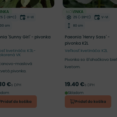
INKA
NOVINKA
ber do zoznamu želaní
Odober do zoznamu želan
Mrazuvzdornosť
Doba kvitnutia
Mrazuvzdornosť
Doba kvi
Z5 (-28°C)
V-VI
Z5 (-28°C)
V-VI
Výška rastliny
Výška rastliny
100 cm
80 cm
nia 'Sunny Girl' - pivonka
Paeonia 'Henry Sass' -
pivonka K2L
osť kvetináča: K3L-
Veľkosť kvetináča: K2L
okorená VK
Pivonka so šľahačkovo bie
tanovo-maslová
kvetom.
kvetá pivonka.
30 €
19.40 €
a
Cena
s DPH
s DPH
ladom
Skladom
Pridať do košíka
Pridať do košíka