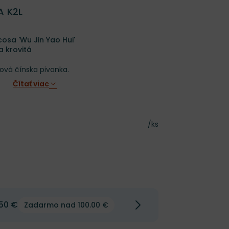
A K2L
cosa 'Wu Jin Yao Hui'
a krovitá
vá čínska pivonka.
Čítať viac
Cena za kus
/ks
50 €
Zadarmo nad 100.00 €