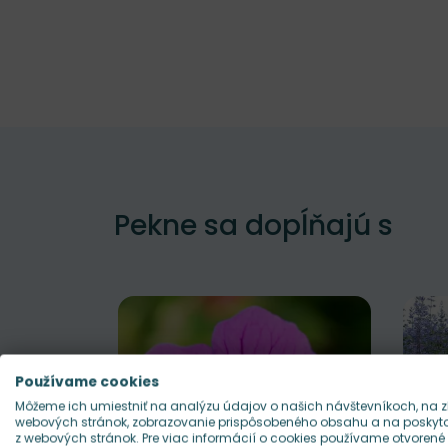
Pekne sa dopĺňajú s
Používame cookies
Môžeme ich umiestniť na analýzu údajov o našich návštevníkoch, na z
webových stránok, zobrazovanie prispôsobeného obsahu a na poskytov
z webových stránok. Pre viac informácií o cookies používame otvorené