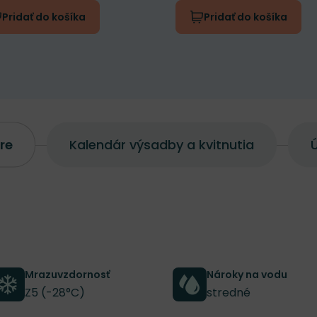
Pridať do košíka
Pridať do košíka
re
Kalendár výsadby a kvitnutia
Ú
Mrazuvzdornosť
Nároky na vodu
Z5 (-28°C)
stredné