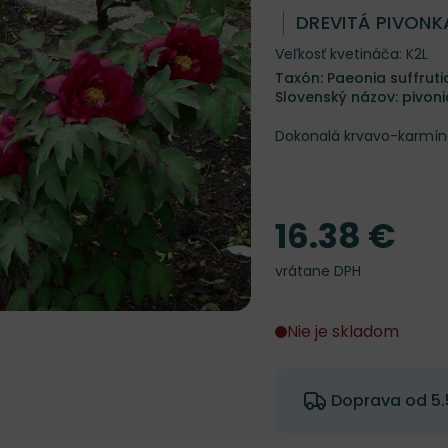
DREVITÁ PIVONK
Veľkosť kvetináča: K2L
Taxón: Paeonia suffruti
Slovenský názov: pivoni
Dokonalá krvavo-karmíno
16.38 €
Cena
vrátane DPH
Nie je skladom
Doprava od 5.