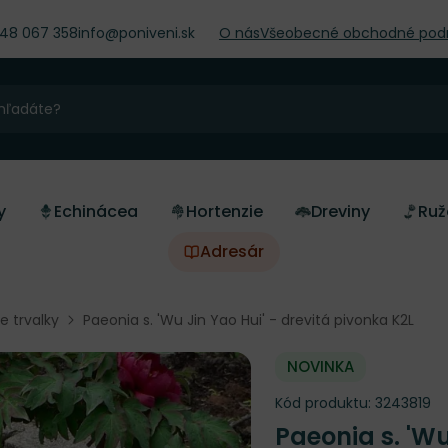
948 067 358
info@poniveni.sk
O nás
Všeobecné obchodné pod
y
Echinácea
Hortenzie
Dreviny
Ruž
Adresár
ne trvalky
Paeonia s. 'Wu Jin Yao Hui' - drevitá pivonka K2L
NOVINKA
Kód produktu:
3243819
Paeonia s. 'Wu