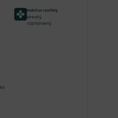
Habitus rastliny
drevitý,
vzpriamený
nka