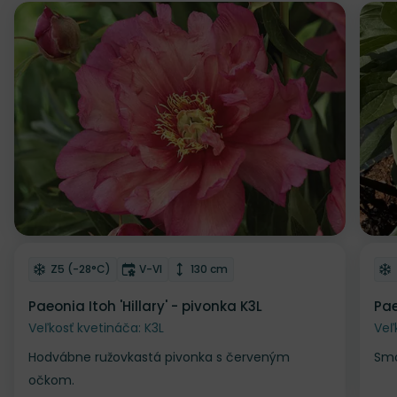
NOVINKA
NOV
Odober do zoznamu želaní
Od
Mrazuvzdornosť
Doba kvitnutia
Výška rastliny
Z5 (-28°C)
V-VI
130 cm
Paeonia Itoh 'Hillary' - pivonka K3L
Pae
Veľkosť kvetináča: K3L
Veľ
Hodvábne ružovkastá pivonka s červeným
Smo
očkom.