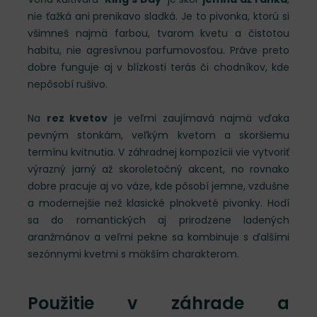
nie ťažká ani prenikavo sladká. Je to pivonka, ktorú si
všimneš najmä farbou, tvarom kvetu a čistotou
habitu, nie agresívnou parfumovosťou. Práve preto
dobre funguje aj v blízkosti terás či chodníkov, kde
nepôsobí rušivo.
Na
rez kvetov
je veľmi zaujímavá najmä vďaka
pevným stonkám, veľkým kvetom a skoršiemu
termínu kvitnutia. V záhradnej kompozícii vie vytvoriť
výrazný jarný až skoroletočný akcent, no rovnako
dobre pracuje aj vo váze, kde pôsobí jemne, vzdušne
a modernejšie než klasické plnokveté pivonky. Hodí
sa do romantických aj prirodzene ladených
aranžmánov a veľmi pekne sa kombinuje s ďalšími
sezónnymi kvetmi s mäkším charakterom.
Použitie v záhrade a