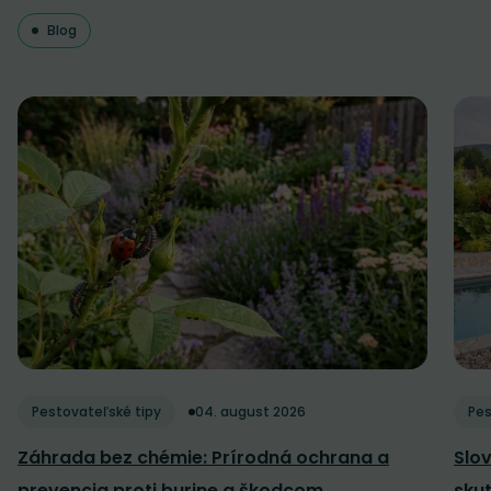
Blog
Pestovateľské tipy
04. august 2026
Pes
Záhrada bez chémie: Prírodná ochrana a
Slov
prevencia proti burine a škodcom
sku