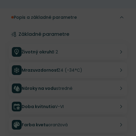
Popis a základné parametre
Základné parametre
Životný okruh
B 2
Mrazuvzdornosť
Z4 (-34°C)
Nároky na vodu
stredné
Doba kvitnutia
V-VI
Farba kvetu
oranžová