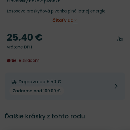
Slovenský názov: pivonka
Lososovo broskyňová pivonka plná letnej energie.
Čítať viac
25.40 €
Cena
Cena 
/ks
vrátane DPH
Nie je skladom
Doprava od 5.50 €
Zadarmo nad 100.00 €
Ďalšie krásky z tohto rodu