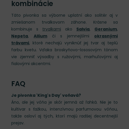
kombinácie
Táto pivonka sa výborne uplatní ako solitér aj v
zmiešanom trvalkovom záhone. Krásne sa
kombinuje s
trvalkami
ako
Salvia
,
Geranium
,
Nepeta
,
Allium
či s jemnejšími
okrasnými
trávami
, ktoré nechajú vyniknúť jej tvar aj teplú
farbu kvetu. Vďaka broskyňovo-lososovým tónom
vie zjemniť výsadby s ružovými, marhuľovými aj
fialovými akcentmi.
FAQ
Je pivonka 'King's Day' voňavá?
Áno, ale jej vôňa je skôr jemná až ľahká. Nie je to
kultivar s ťažkou, intenzívnou parfumovou vôňou,
takže osloví aj tých, ktorí majú radšej decentnejší
prejav.