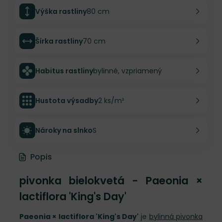
Výška rastliny
80 cm
Šírka rastliny
70 cm
Habitus rastliny
bylinné, vzpriamený
Hustota výsadby
2 ks/m²
Nároky na slnko
S
Popis
pivonka bielokvetá - Paeonia ×
lactiflora 'King's Day'
Paeonia × lactiflora 'King's Day'
je
bylinná pivonka