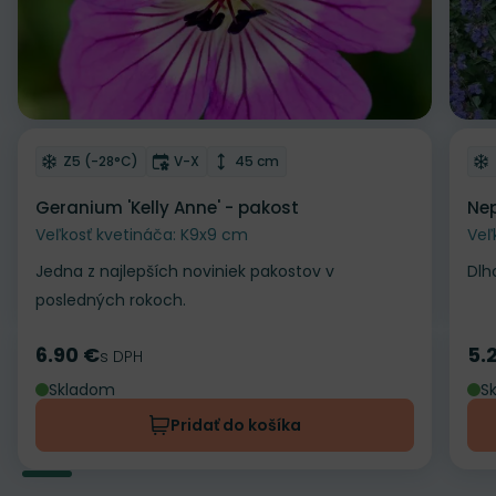
Odober do zoznamu želaní
Od
Mrazuvzdornosť
Doba kvitnutia
Výška rastliny
Z5 (-28°C)
V-X
45 cm
Geranium 'Kelly Anne' - pakost
Nep
Veľkosť kvetináča: K9x9 cm
Veľ
Jedna z najlepších noviniek pakostov v
Dlh
posledných rokoch.
6.90 €
5.
Cena
s DPH
Ce
Skladom
S
Pridať do košíka