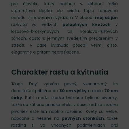
pre človeka, ktorý nechce v záhone ťažkú
staroružovú klasiku, ale sviežu, teple tónovanú
odrodu s moderným výrazom. V období
máj až jún
rozkvitá vo veľkých
poloplných kvetoch
v
lososovo-broskyňových až koralovo-ružových
tónoch, často s jemným svetlejším prežiarením v
strede. V čase kvitnutia pôsobí veľmi čisto,
elegantne a pritom nepresladene.
Charakter rastu a kvitnutia
'King's Day' vytvára pevný, vzpriamený trs
dorastajúci približne do
80 cm výšky
a okolo
70 cm
šírky
. Patrí medzi skoršie kvitnúce bylinné pivonky,
takže do záhona prináša efekt v čase, keď sa sezóna
pivoniek ešte len naplno rozbieha. Kvety sú veľké,
nápadné a nesené na
pevných stonkách
, takže
rastlina si vo vhodných podmienkach drží