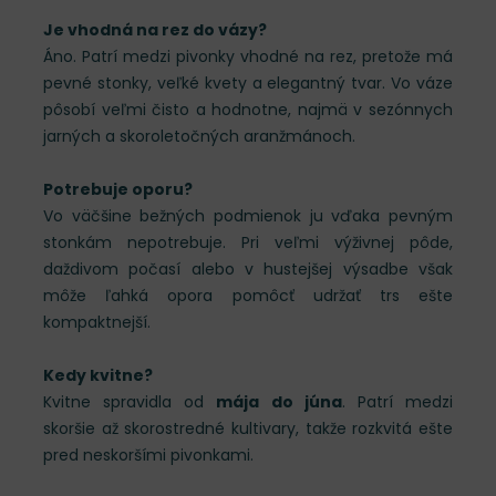
Je vhodná na rez do vázy?
Áno. Patrí medzi pivonky vhodné na rez, pretože má
pevné stonky, veľké kvety a elegantný tvar. Vo váze
pôsobí veľmi čisto a hodnotne, najmä v sezónnych
jarných a skoroletočných aranžmánoch.
Potrebuje oporu?
Vo väčšine bežných podmienok ju vďaka pevným
stonkám nepotrebuje. Pri veľmi výživnej pôde,
daždivom počasí alebo v hustejšej výsadbe však
môže ľahká opora pomôcť udržať trs ešte
kompaktnejší.
Kedy kvitne?
Kvitne spravidla od
mája do júna
. Patrí medzi
skoršie až skorostredné kultivary, takže rozkvitá ešte
pred neskoršími pivonkami.