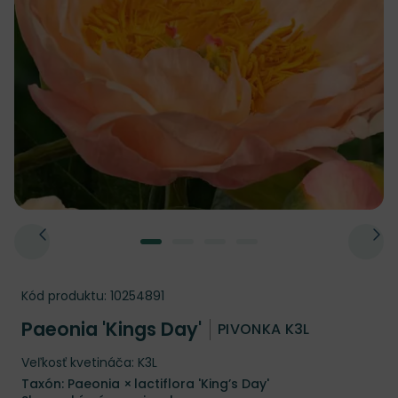
Kód produktu:
10254891
Paeonia 'Kings Day'
PIVONKA K3L
Veľkosť kvetináča: K3L
Taxón: Paeonia × lactiflora 'King’s Day'