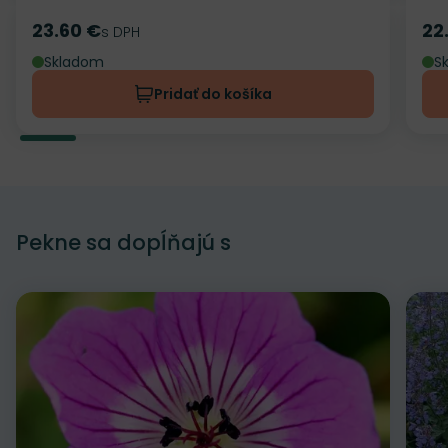
23.60 €
22
Cena
s DPH
Ce
Skladom
S
Pridať do košíka
Pekne sa dopĺňajú s