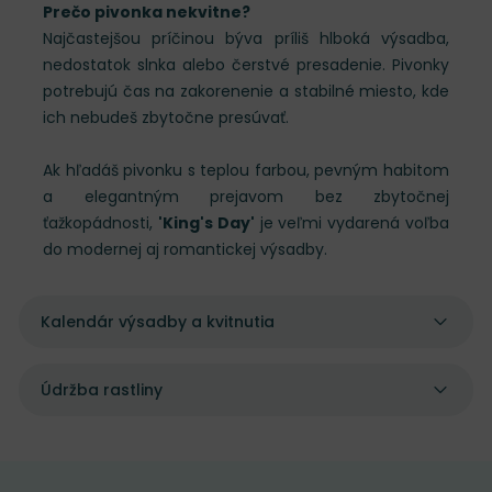
Prečo pivonka nekvitne?
Najčastejšou príčinou býva príliš hlboká výsadba,
nedostatok slnka alebo čerstvé presadenie. Pivonky
potrebujú čas na zakorenenie a stabilné miesto, kde
ich nebudeš zbytočne presúvať.
Ak hľadáš pivonku s teplou farbou, pevným habitom
a elegantným prejavom bez zbytočnej
ťažkopádnosti,
'King's Day'
je veľmi vydarená voľba
do modernej aj romantickej výsadby.
Kalendár výsadby a kvitnutia
Údržba rastliny