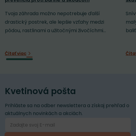
Tvoja záhrada možno nepotrebuje ďalší
Snív
drastický postrek, ale lepšie vzťahy medzi
malý
pôdou, rastlinami a užitočnými živočíchmi...
baliť
Čítať viac
Číta
Kvetinová pošta
Prihláste sa na odber newslettera a získaj prehľad o
aktuálnych novinkách a akciách.