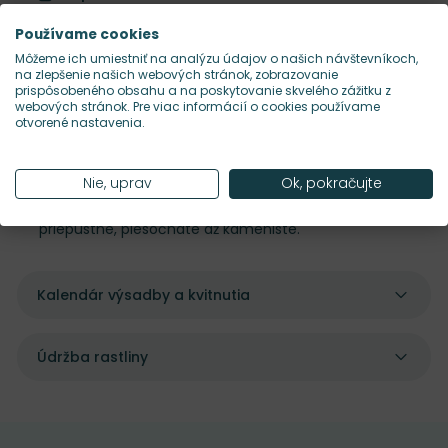
Používame cookies
Trvalka pôvodom z centrálnej časti USA, kde rastie
Môžeme ich umiestniť na analýzu údajov o našich návštevníkoch,
na krátkostebelných prériách. O. fremontii 'Shimmer'
na zlepšenie našich webových stránok, zobrazovanie
je kultivar s úzkym sivozeleným listom, vytvárajúcim
prispôsobeného obsahu a na poskytovanie skvelého zážitku z
webových stránok. Pre viac informácií o cookies používame
peknú textúru. Kvety sú žlté, veľké, štvorpočetné,
otvorené nastavenia.
objavujúce sa od začiatku leta až do jesene. Hodí sa
pre výsadby do skaliek, korún suchých múrikov a
slnečných záhonov. Rastlina dobre toleruje sucho,
Nie, uprav
Ok, pokračujte
obľubuje slnečné stanovište. Pôdy vyžaduje dobre
priepustné, piesočnaté až kamenisté.
Kalendár výsadby a kvitnutia
Údržba rastliny