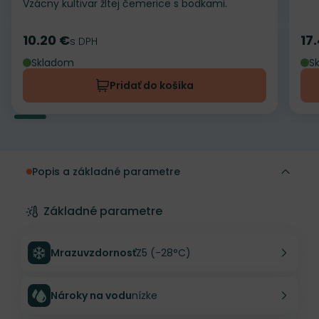
Vzácny kultivar žltej čemerice s bodkami.
10.20 €
17
Cena
s DPH
Ce
Skladom
S
Pridať do košíka
Popis a základné parametre
Základné parametre
Mrazuvzdornosť
Z5 (-28°C)
Nároky na vodu
nízke