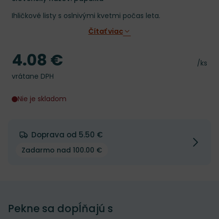
Ihličkové listy s oslnivými kvetmi počas leta.
Čítať viac
4.08 €
Cena
Cena 
/ks
vrátane DPH
Nie je skladom
Doprava od 5.50 €
Zadarmo nad 100.00 €
Pekne sa dopĺňajú s