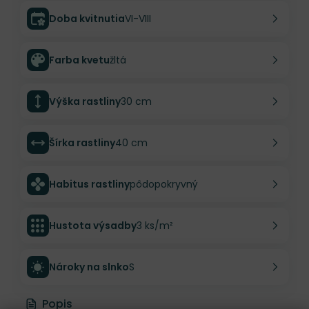
Doba kvitnutia
VI-VIII
Farba kvetu
žltá
Výška rastliny
30 cm
Šírka rastliny
40 cm
Habitus rastliny
pôdopokryvný
Hustota výsadby
3 ks/m²
Nároky na slnko
S
Popis