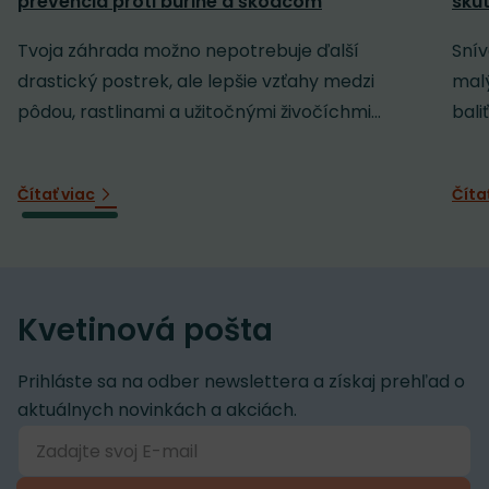
prevencia proti burine a škodcom
sku
Tvoja záhrada možno nepotrebuje ďalší
Snív
drastický postrek, ale lepšie vzťahy medzi
malý
pôdou, rastlinami a užitočnými živočíchmi...
baliť
Čítať viac
Číta
Kvetinová pošta
Prihláste sa na odber newslettera a získaj prehľad o
aktuálnych novinkách a akciách.