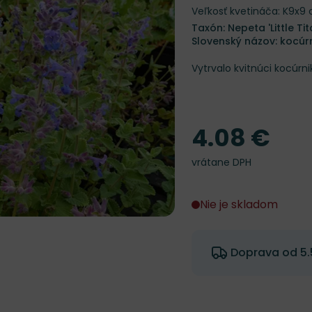
Veľkosť kvetináča: K9x9
Taxón: Nepeta 'Little Tit
Slovenský názov: kocúr
Vytrvalo kvitnúci kocúrni
4.08 €
Cena
vrátane DPH
Nie je skladom
Doprava od 5.