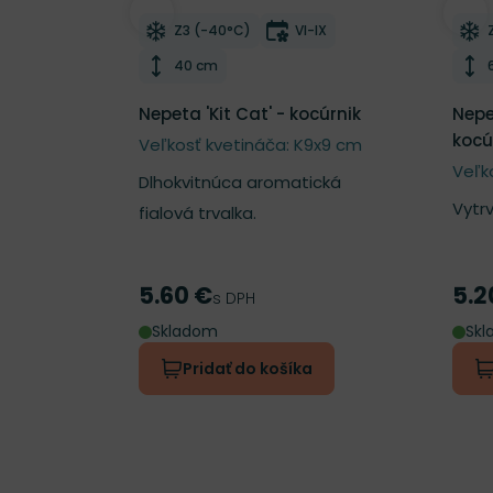
Odober do zoznamu želaní
Odo
Mrazuvzdornosť
Doba kvitnutia
Z3 (-40°C)
VI-IX
Výška rastliny
40 cm
Nepeta 'Kit Cat' - kocúrnik
Nepe
kocú
Veľkosť kvetináča: K9x9 cm
Veľk
Dlhokvitnúca aromatická
Vytrv
fialová trvalka.
5.60 €
5.2
Cena
Cen
s DPH
Skladom
Sk
Pridať do košíka