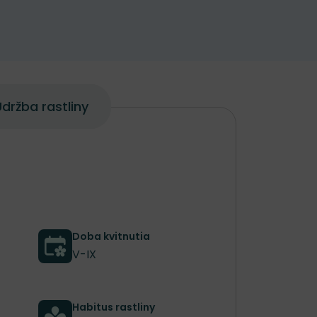
držba rastliny
Doba kvitnutia
V-IX
Habitus rastliny