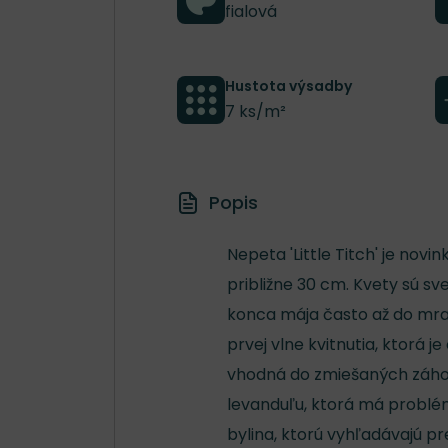
fialová
Hustota výsadby
7 ks/m²
Popis
Nepeta 'Little Titch' je novi
približne 30 cm. Kvety sú s
konca mája často až do m
prvej vlne kvitnutia, ktorá je
vhodná do zmiešaných záhon
levanduľu, ktorá má problé
bylina, ktorú vyhľadávajú pr