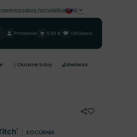
mienky
Kontaktný formulár
Blog
SK
Prihlásenie
0.00 €
Obľúbené
e
Okrasné trávy
Riešenia
Zdieľať
Odober do zoznamu 
Titch'
KOCÚRNIK