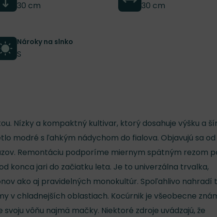
30 cm
30 cm
Nároky na slnko
S
nkou. Nízky a kompaktný kultivar, ktorý dosahuje výšku a ší
vetlo modré s ľahkým nádychom do fialova. Objavujú sa od
razov. Remontáciu podporíme miernym spätným rezom p
 od konca jari do začiatku leta. Je to univerzálna trvalka,
ov ako aj pravidelných monokultúr. Spoľahlivo nahradí t
my v chladnejších oblastiach. Kocúrnik je všeobecne zná
e svoju vôňu najmä mačky. Niektoré zdroje uvádzajú, že