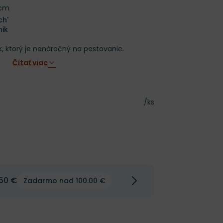
 cm
ch'
nik
k, ktorý je nenáročný na pestovanie.
Čítať viac
Cena za kus
/ks
50 €
Zadarmo nad 100.00 €