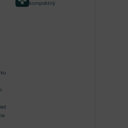
kompaktný
rku
o
iež
ma