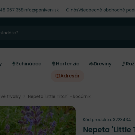
948 067 358
info@poniveni.sk
O nás
Všeobecné obchodné pod
y
Echinácea
Hortenzie
Dreviny
Ruž
Adresár
vé trvalky
Nepeta 'Little Titch' - kocúrnik
Kód produktu:
3223434
Nepeta 'Little 