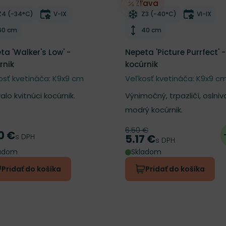
Zľava
ber do zoznamu želaní
Odober do zoznamu želan
Mrazuvzdornosť
Doba kvitnutia
Mrazuvzdornosť
Doba kvi
Z4 (-34°C)
V-IX
Z3 (-40°C)
VI-IX
Výška rastliny
Výška rastliny
60 cm
40 cm
ta 'Walker's Low' -
Nepeta 'Picture Purrfect' -
rnik
kocúrnik
osť kvetináča: K9x9 cm
Veľkosť kvetináča: K9x9 c
alo kvitnúci kocúrnik.
Výnimočný, trpazličí, oslniv
modrý kocúrnik.
6.50 €
Pôvodná cena
0 €
a
s DPH
5.17 €
Cena
s DPH
ladom
Skladom
Pridať do košíka
Pridať do košíka