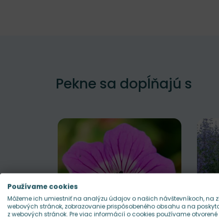
Pekne sa dopĺňajú s
Používame cookies
Môžeme ich umiestniť na analýzu údajov o našich návštevníkoch, na z
webových stránok, zobrazovanie prispôsobeného obsahu a na poskytov
z webových stránok. Pre viac informácií o cookies používame otvorené