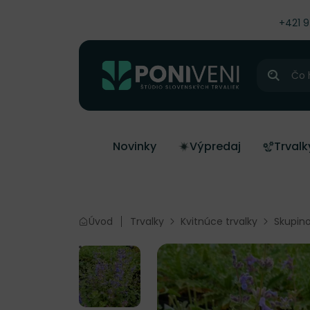
čiť na obsah
+421 
Hľadať
Novinky
Výpredaj
Trvalk
Úvod
Trvalky
Kvitnúce trvalky
Skupino