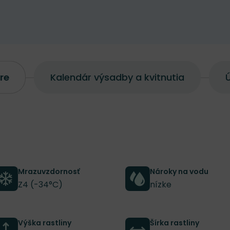
re
Kalendár výsadby a kvitnutia
Ú
Mrazuvzdornosť
Nároky na vodu
Z4 (-34°C)
nízke
Výška rastliny
Šírka rastliny