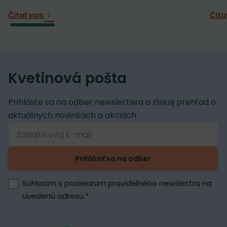
Čítať viac
Číta
Kvetinová pošta
Prihláste sa na odber newslettera a získaj prehľad o
aktuálnych novinkách a akciách.
Prihlásiť sa na odber
Súhlasím s posielaním pravidelného newslettra na
uvedenú adresu.
*