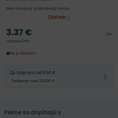
Bielo-lososový drobnokvetý narcis.
Čítať viac
3.37 €
Cena
Cena 
/ks
vrátane DPH
Nie je skladom
Doprava od 5.50 €
Zadarmo nad 100.00 €
Pekne sa dopĺňajú s