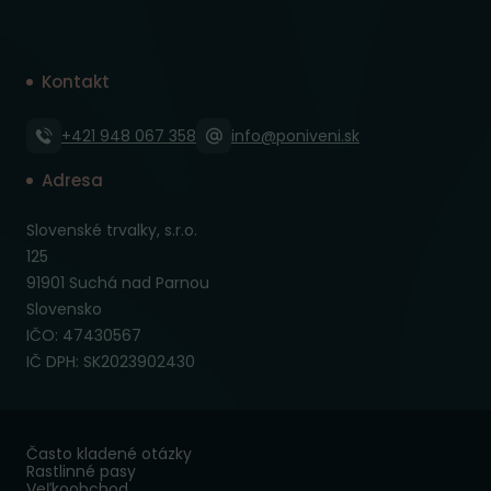
Kontakt
+421 948 067 358
info@poniveni.sk
Adresa
Slovenské trvalky, s.r.o.
125
91901 Suchá nad Parnou
Slovensko
IČO: 47430567
IČ DPH: SK2023902430
Často kladené otázky
Rastlinné pasy
Veľkoobchod