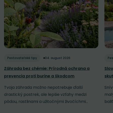
Pestovateľské tipy
04. august 2026
Pes
Záhrada bez chémie: Prírodná ochrana a
Slov
prevencia proti burine a škodcom
sku
Tvoja záhrada možno nepotrebuje ďalší
Snív
drastický postrek, ale lepšie vzťahy medzi
malý
pôdou, rastlinami a užitočnými živočíchmi...
baliť