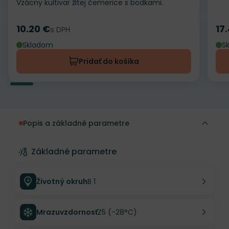
Vzácny kultivar žltej čemerice s bodkami.
10.20 €
17
Cena
s DPH
Ce
Skladom
S
Pridať do košíka
Popis a základné parametre
Základné parametre
Životný okruh
B 1
Mrazuvzdornosť
Z5 (-28°C)