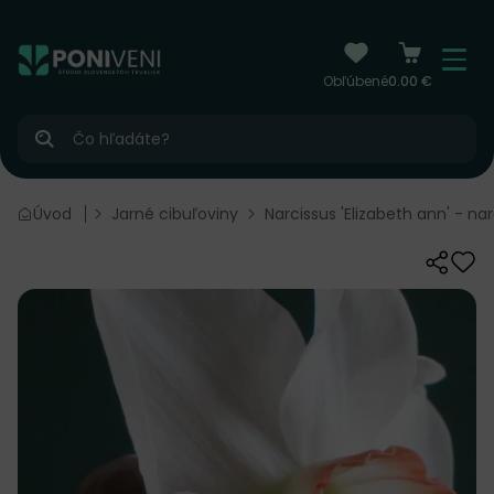
čiť na obsah
Menu
Obľúbené
0.00 €
Hľadať
Cibuľoviny
Úvod
Jarné cibuľoviny
Narcissus 'Elizabeth ann' - nar
Zdieľať
Odo