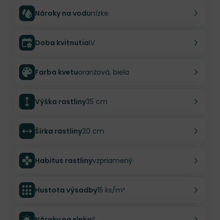
Nároky na vodu
nízke
Doba kvitnutia
IV
Farba kvetu
oranžová, biela
Výška rastliny
35 cm
Šírka rastliny
20 cm
Habitus rastliny
vzpriamený
Hustota výsadby
15 ks/m²
Nároky na slnko
S