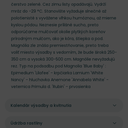
čerstvo zelené. Cez zimu listy opadávajú. Vydrží
mráz do -29 °C. Stanovište vyžaduje slnečné až
polotienisté s vyvážene vlhkou humóznou, až mierne
kyslou pôdou. Neznesie prílišné sucho, preto
odporúčame mulčovať okolie plytkých koreňov
prírodným mulčom, ako je kôra, štiepka a pod.
Magnólia zle znáša premiestňovanie, preto treba
voliť miesto výsadby s vedomím, že bude široká 250-
350 cm a vysoká 300-500 cm. Magnólie nevyžadujú
rez. Typ na podsadbu pod Magnolia 'Blue Baby' :
Epimedium 'Lilafee' - krpčiarka Lamium 'White
Nancy' - hluchavka Anemone 'Annabela White' -
veternica Primula d. 'Rubin' - prvosienka
Kalendár výsadby a kvitnutia
Údržba rastliny