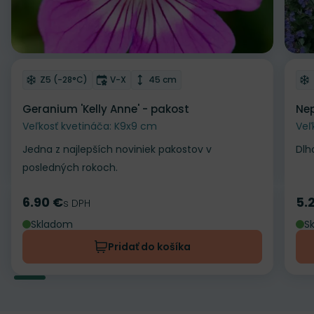
Odober do zoznamu želaní
Od
Mrazuvzdornosť
Doba kvitnutia
Výška rastliny
Z5 (-28°C)
V-X
45 cm
Geranium 'Kelly Anne' - pakost
Nep
Veľkosť kvetináča: K9x9 cm
Veľ
Jedna z najlepších noviniek pakostov v
Dlh
posledných rokoch.
6.90 €
5.
Cena
s DPH
Ce
Skladom
S
Pridať do košíka