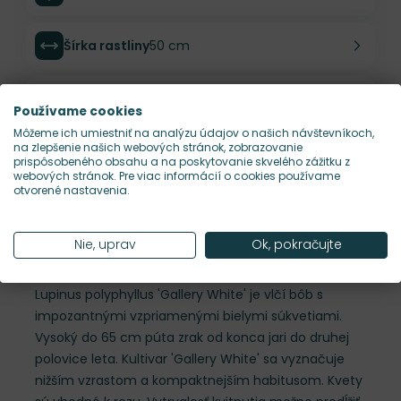
Šírka rastliny
50 cm
Habitus rastliny
vzpriamený
Používame cookies
Môžeme ich umiestniť na analýzu údajov o našich návštevníkoch,
na zlepšenie našich webových stránok, zobrazovanie
Hustota výsadby
4 ks/m²
prispôsobeného obsahu a na poskytovanie skvelého zážitku z
webových stránok. Pre viac informácií o cookies používame
otvorené nastavenia.
Nároky na slnko
S
Nie, uprav
Ok, pokračujte
Popis
Lupinus polyphyllus 'Gallery White' je vlčí bôb s
impozantnými vzpriamenými bielymi súkvetiami.
Vysoký do 65 cm púta zrak od konca jari do druhej
polovice leta. Kultivar 'Gallery White' sa vyznačuje
nižším vzrastom a kompaktnejším habitusom. Kvety