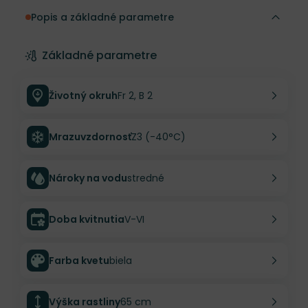
Popis a základné parametre
Základné parametre
Životný okruh
Fr 2, B 2
Mrazuvzdornosť
Z3 (-40°C)
Nároky na vodu
stredné
Doba kvitnutia
V-VI
Farba kvetu
biela
Výška rastliny
65 cm