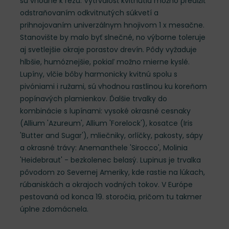
sú vhodné k rezu. Vytrvalosť kvitnutia možno predĺžiť
odstraňovaním odkvitnutých súkvetí a
prihnojovaním univerzálnym hnojivom 1 x mesačne.
Stanovište by malo byť slnečné, no výborne toleruje
aj svetlejšie okraje porastov drevín. Pôdy vyžaduje
hlbšie, humóznejšie, pokiaľ možno mierne kyslé.
Lupíny, vlčie bôby harmonicky kvitnú spolu s
pivóniami i ružami, sú vhodnou rastlinou ku koreňom
popínavých plamienkov. Ďalšie trvalky do
kombinácie s lupínami: vysoké okrasné cesnaky
(Allium 'Azureum', Allium 'Forelock'), kosatce (Iris
'Butter and Sugar'), mliečniky, orlíčky, pakosty, sápy
a okrasné trávy: Anemanthele 'Sirocco', Molinia
'Heidebraut' - bezkolenec belasý. Lupinus je trvalka
pôvodom zo Severnej Ameriky, kde rastie na lúkach,
rúbaniskách a okrajoch vodných tokov. V Európe
pestovaná od konca 19. storočia, pričom tu takmer
úplne zdomácnela.