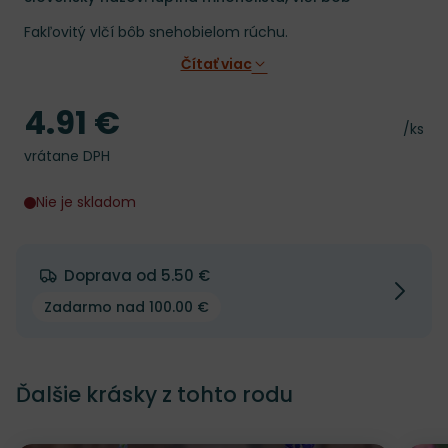
Fakľovitý vlčí bôb snehobielom rúchu.
Čítať viac
4.91 €
Cena
Cena 
/ks
vrátane DPH
Nie je skladom
Doprava od 5.50 €
Zadarmo nad 100.00 €
Ďalšie krásky z tohto rodu