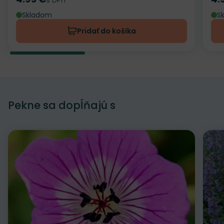
Cena
Ce
Skladom
S
Pridať do košíka
Pekne sa dopĺňajú s