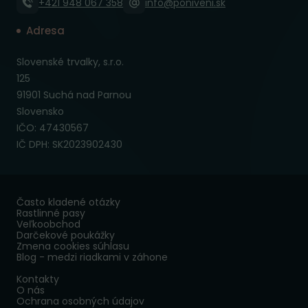
+421 948 067 358
info@poniveni.sk
Adresa
Slovenské trvalky, s.r.o.
125
91901 Suchá nad Parnou
Slovensko
IČO: 47430567
IČ DPH: SK2023902430
Často kladené otázky
Rastlinné pasy
Veľkoobchod
Darčekové poukážky
Zmena cookies súhlasu
Blog - medzi riadkami v záhone
Kontakty
O nás
Ochrana osobných údajov