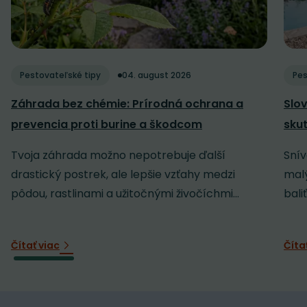
Pestovateľské tipy
04. august 2026
Pes
Záhrada bez chémie: Prírodná ochrana a
Slov
prevencia proti burine a škodcom
sku
Tvoja záhrada možno nepotrebuje ďalší
Snív
drastický postrek, ale lepšie vzťahy medzi
malý
pôdou, rastlinami a užitočnými živočíchmi...
baliť
Čítať viac
Číta