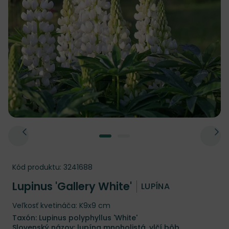
Kód produktu:
3241688
Lupinus 'Gallery White'
LUPÍNA
Veľkosť kvetináča: K9x9 cm
Taxón: Lupinus polyphyllus 'White'
Slovenský názov: lupína mnoholistá, vlčí bôb