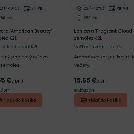
ber do zoznamu želaní
Odober do zoznamu želan
Mrazuvzdornosť
Doba kvitnutia
Mrazuvzdornosť
Doba kvi
Z3 (-40°C)
VII-VIII
Z3 (-40°C)
VII-VIII
Výška rastliny
Výška rastliny
250 cm
250 cm
cera 'American Beauty' -
Lonicera 'Fragrant Cloud'
lez K2L
zemolez K2L
osť kvetináča: K2L
Veľkosť kvetináča: K2L
erný popínavý ružovo-
Aromatický ker pre krajšie 
y zemolez.
večery.
65 €
15.65 €
a
Cena
s DPH
s DPH
ladom
Skladom
Pridať do košíka
Pridať do košíka