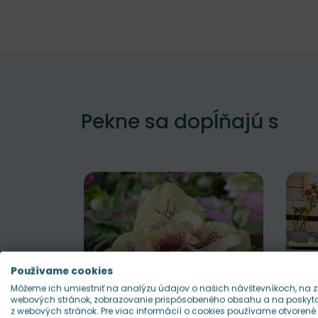
Pekne sa dopĺňajú s
Používame cookies
Môžeme ich umiestniť na analýzu údajov o našich návštevníkoch, na z
webových stránok, zobrazovanie prispôsobeného obsahu a na poskytov
z webových stránok. Pre viac informácií o cookies používame otvorené