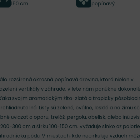
150 cm
popínavý
álo rozšírená okrasná popínavá drevina, ktorá nielen v
zelení vertikály v záhrade, v lete nám ponúkne dokonal
Vďaka svojim aromatickým žlto-zlatá a tropicky pôsobiac
liadnuteľná. Listy sú zelené, oválne, lesklé a na zimu sč
né uviazať o oporu, treláž, pergolu, obelisk, alebo inú zvis
 200-300 cm a šírku 100-150 cm. Vyžaduje slnko až polotie
áhradnícku pôdu. V miestach, kde necirkuluje vzduch môž