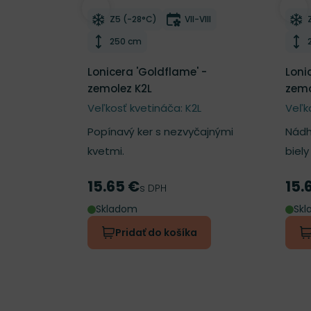
Odober do zoznamu želaní
Odo
Mrazuvzdornosť
Doba kvitnutia
Z5 (-28°C)
VII-VIII
Výška rastliny
250 cm
Lonicera 'Goldflame' -
Loni
zemolez K2L
zemo
Veľkosť kvetináča: K2L
Veľk
Popínavý ker s nezvyčajnými
Nádh
kvetmi.
biel
15.65 €
15.
Cena
Cen
s DPH
Skladom
Sk
Pridať do košíka