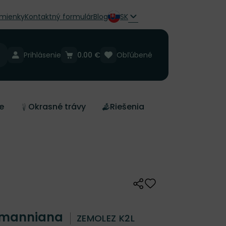
mienky
Kontaktný formulár
Blog
SK
Prihlásenie
0.00 €
Obľúbené
e
Okrasné trávy
Riešenia
Zdieľať
Odober do zoznamu 
llmanniana
ZEMOLEZ K2L