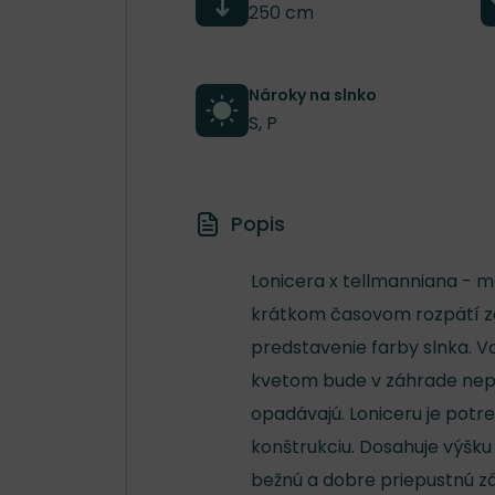
250 cm
Nároky na slnko
S, P
Popis
Lonicera x tellmanniana - m
krátkom časovom rozpätí za
predstavenie farby slnka. 
kvetom bude v záhrade nepreh
opadávajú. Loniceru je potreb
konštrukciu. Dosahuje výšku
bežnú a dobre priepustnú z