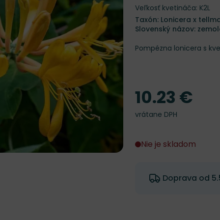
Veľkosť kvetináča: K2L
Taxón: Lonicera x tell
Slovenský názov: zemol
Pompézna lonicera s kve
10.23 €
Cena
vrátane DPH
Nie je skladom
Doprava od 5.