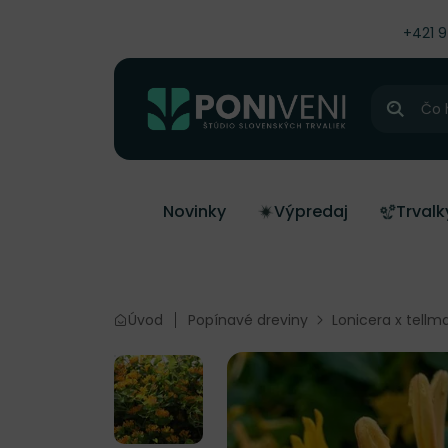
čiť na obsah
+421 
Hľadať
Novinky
Výpredaj
Trvalk
Úvod
Popínavé dreviny
Lonicera x tellm