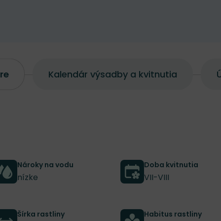
re
Kalendár výsadby a kvitnutia
Ú
Nároky na vodu
Doba kvitnutia
nízke
VII-VIII
Šírka rastliny
Habitus rastliny