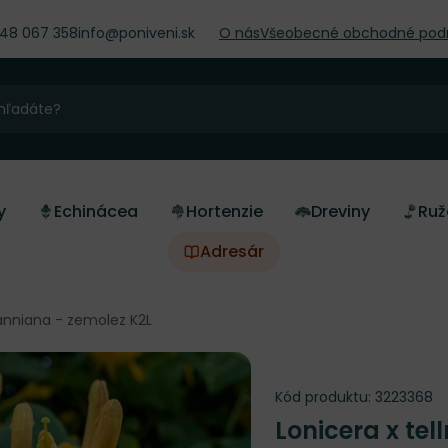
948 067 358
info@poniveni.sk
O nás
Všeobecné obchodné pod
y
Echinácea
Hortenzie
Dreviny
Ruž
Adresár
anniana - zemolez K2L
Kód produktu:
3223368
Lonicera x te