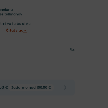
manniana
ez tellmanov
tmi vo farbe slnka.
Čítať viac
Cena za kus
/ks
50 €
Zadarmo nad 100.00 €