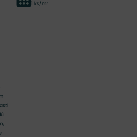
1 ks/m²
é
im
asti
lú
ň,
e