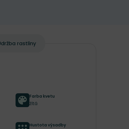
držba rastliny
Farba kvetu
žltá
Hustota výsadby