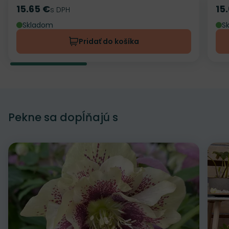
15.65 €
15
Cena
s DPH
Ce
Skladom
S
Pridať do košíka
Pekne sa dopĺňajú s