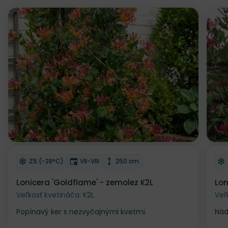
Odober do zoznamu želaní
Od
Mrazuvzdornosť
Doba kvitnutia
Výška rastliny
Z5 (-28°C)
VII-VIII
250 cm
Lonicera 'Goldflame' - zemolez K2L
Lon
Veľkosť kvetináča: K2L
Veľ
Popínavý ker s nezvyčajnými kvetmi.
Nád