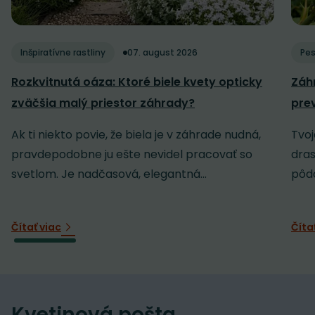
Inšpiratívne rastliny
07. august 2026
Pes
Rozkvitnutá oáza: Ktoré biele kvety opticky
Záh
zväčšia malý priestor záhrady?
pre
Ak ti niekto povie, že biela je v záhrade nudná,
Tvoj
pravdepodobne ju ešte nevidel pracovať so
dras
svetlom. Je nadčasová, elegantná...
pôdo
Čítať viac
Číta
Kvetinová pošta