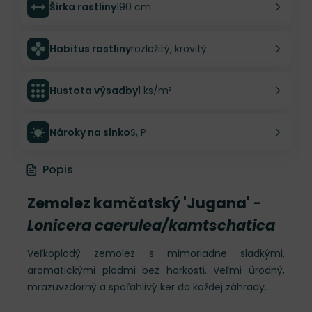
Šírka rastliny
190 cm
Habitus rastliny
rozložitý, krovitý
Hustota výsadby
1 ks/m²
Nároky na slnko
S, P
Popis
Zemolez kamčatský 'Jugana'
-
Lonicera caerulea/kamtschatica
Veľkoplodý zemolez s mimoriadne sladkými,
aromatickými plodmi bez horkosti. Veľmi úrodný,
mrazuvzdorný a spoľahlivý ker do každej záhrady.