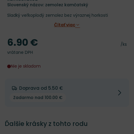
Slovenský názov: zemolez kamčatský
Sladký veľkoplodý zemolez bez výraznej horkosti
Čítať viac
6.90 €
Cena
Cena 
/ks
vrátane DPH
Nie je skladom
Doprava od 5.50 €
Zadarmo nad 100.00 €
Ďalšie krásky z tohto rodu