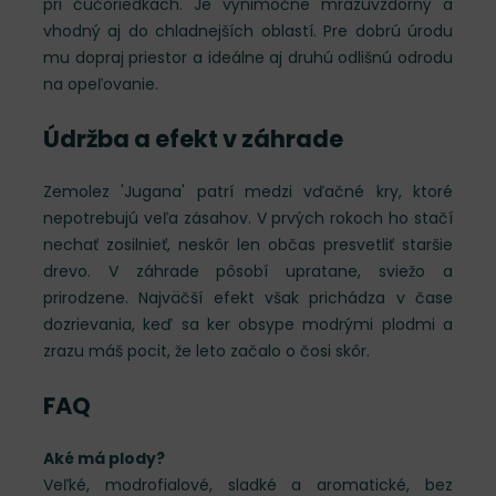
pri čučoriedkach. Je výnimočne mrazuvzdorný a
vhodný aj do chladnejších oblastí. Pre dobrú úrodu
mu dopraj priestor a ideálne aj druhú odlišnú odrodu
na opeľovanie.
Údržba a efekt v záhrade
Zemolez 'Jugana' patrí medzi vďačné kry, ktoré
nepotrebujú veľa zásahov. V prvých rokoch ho stačí
nechať zosilnieť, neskôr len občas presvetliť staršie
drevo. V záhrade pôsobí upratane, sviežo a
prirodzene. Najväčší efekt však prichádza v čase
dozrievania, keď sa ker obsype modrými plodmi a
zrazu máš pocit, že leto začalo o čosi skôr.
FAQ
Aké má plody?
Veľké, modrofialové, sladké a aromatické, bez