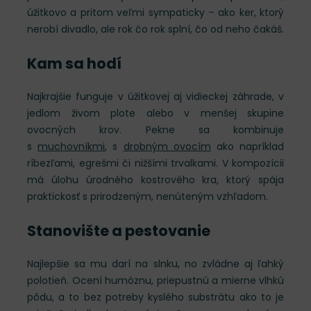
úžitkovo a pritom veľmi sympaticky – ako ker, ktorý
nerobí divadlo, ale rok čo rok splní, čo od neho čakáš.
Kam sa hodí
Najkrajšie funguje v úžitkovej aj vidieckej záhrade, v
jedlom živom plote alebo v menšej skupine
ovocných krov. Pekne sa kombinuje
s
muchovníkmi
, s
drobným ovocím
ako napríklad
ríbezľami, egrešmi či nižšími trvalkami. V kompozícii
má úlohu úrodného kostrového kra, ktorý spája
praktickosť s prirodzeným, nenúteným vzhľadom.
Stanovište a pestovanie
Najlepšie sa mu darí na slnku, no zvládne aj ľahký
polotieň. Ocení humóznu, priepustnú a mierne vlhkú
pôdu, a to bez potreby kyslého substrátu ako to je