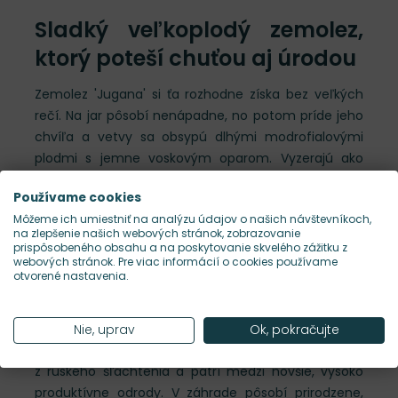
Sladký veľkoplodý zemolez,
ktorý poteší chuťou aj úrodou
Zemolez 'Jugana' si ťa rozhodne získa bez veľkých
rečí. Na jar pôsobí nenápadne, no potom príde jeho
chvíľa a vetvy sa obsypú dlhými modrofialovými
plodmi s jemne voskovým oparom. Vyzerajú ako
malé lesné drahokamy a chutia príjemne sladko,
Používame cookies
šťavnato a čisto, bez rušivej horkosti. Nepôsobí len
Môžeme ich umiestniť na analýzu údajov o našich návštevníkoch,
ako úžitkový ker, ale ako poctivá odmena zo záhrady
na zlepšenie našich webových stránok, zobrazovanie
prinášajúca radosť i krásu. Je skorý, spoľahlivý a
prispôsobeného obsahu a na poskytovanie skvelého zážitku z
webových stránok. Pre viac informácií o cookies používame
veľmi vďačný.
otvorené nastavenia.
Lonicera
'Jugana' má v sebe tichú silu severu –
odolnosť, vytrvalosť a schopnosť priniesť úrodu aj
Nie, uprav
Ok, pokračujte
tam, kde sa iné ovocné druhy „nechytajú“. Pochádza
z ruského šľachtenia a patrí medzi novšie, vysoko
produktívne odrody. V záhrade pôsobí prirodzene,