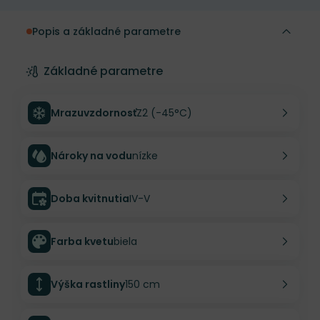
Popis a základné parametre
Základné parametre
Mrazuvzdornosť
Z2 (-45°C)
Nároky na vodu
nízke
Doba kvitnutia
IV-V
Farba kvetu
biela
Výška rastliny
150 cm