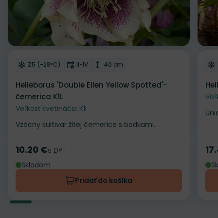
Odober do zoznamu želaní
Od
Mrazuvzdornosť
Doba kvitnutia
Výška rastliny
Z5 (-28°C)
II-IV
40 cm
Helleborus 'Double Ellen Yellow Spotted'-
Hel
čemerica K1L
Veľ
Veľkosť kvetináča: K1l
Uni
Vzácny kultivar žltej čemerice s bodkami.
10.20 €
17
Cena
s DPH
Ce
Skladom
S
Pridať do košíka