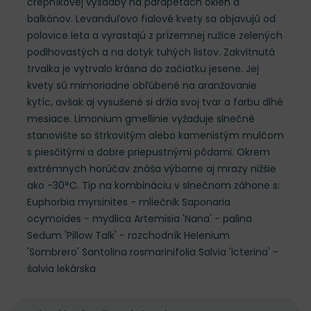
črepníkovej výsadby na parapetách okien a
balkónov. Levanduľovo fialové kvety sa objavujú od
polovice leta a vyrastajú z prízemnej ružice zelených
podlhovastých a na dotyk tuhých listov. Zakvitnutá
trvalka je vytrvalo krásna do začiatku jesene. Jej
kvety sú mimoriadne obľúbené na aranžovanie
kytíc, avšak aj vysušené si držia svoj tvar a farbu dlhé
mesiace. Limonium gmellinie vyžaduje slnečné
stanovište so štrkovitým alebo kamenistým mulčom
s piesčitými a dobre priepustnými pôdami. Okrem
extrémnych horúčav znáša výborne aj mrazy nižšie
ako -30°C. Tip na kombináciu v slnečnom záhone s:
Euphorbia myrsinites - mliečnik Saponaria
ocymoides - mydlica Artemisia 'Nana' - palina
Sedum 'Pillow Talk' - rozchodník Helenium
'Sombrero' Santolina rosmarinifolia Salvia 'Icterina' -
šalvia lekárska