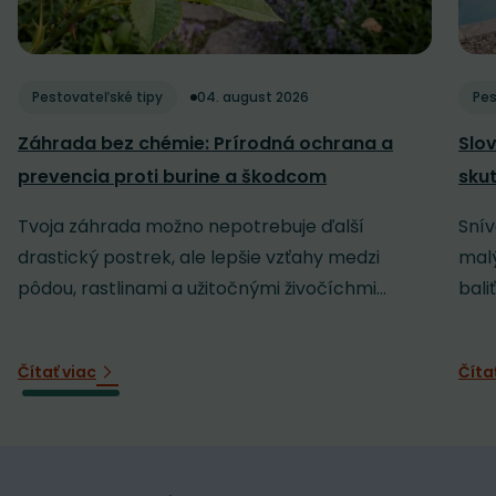
Pestovateľské tipy
04. august 2026
Pes
Záhrada bez chémie: Prírodná ochrana a
Slov
prevencia proti burine a škodcom
sku
Tvoja záhrada možno nepotrebuje ďalší
Snív
drastický postrek, ale lepšie vzťahy medzi
malý
pôdou, rastlinami a užitočnými živočíchmi...
baliť
Čítať viac
Číta