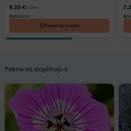
6.20 €
7.
Cena
s DPH
Ce
Skladom
S
Pridať do košíka
Pekne sa dopĺňajú s