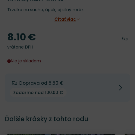
Trvalka na sucho, úpek, aj silný mráz.
Čítať viac
8.10 €
Cena
Cena 
/ks
vrátane DPH
Nie je skladom
Doprava od 5.50 €
Zadarmo nad 100.00 €
Ďalšie krásky z tohto rodu