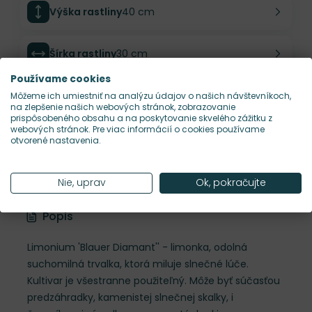
Výška rastliny
40 cm
Šírka rastliny
30 cm
Používame cookies
Habitus rastliny
kompaktný
Môžeme ich umiestniť na analýzu údajov o našich návštevníkoch,
na zlepšenie našich webových stránok, zobrazovanie
prispôsobeného obsahu a na poskytovanie skvelého zážitku z
webových stránok. Pre viac informácií o cookies používame
Hustota výsadby
9 ks/m²
otvorené nastavenia.
Nároky na slnko
S
Nie, uprav
Ok, pokračujte
Popis
Limonium 'Blauer Diamant'' - limonka, odolná
suchomilná trvalka, ktorá miluje slnečné lúče.
Kultivar je všestranne použiteľný. Môže byť súčasťou
predzáhradky, kamenistej slnečnej skalky, i