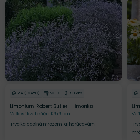
NOV
Odober do zoznamu želaní
Od
Mrazuvzdornosť
Doba kvitnutia
Výška rastliny
Z4 (-34°C)
VII-IX
50 cm
Limonium 'Robert Butler' - limonka
Lim
Veľkosť kvetináča: K9x9 cm
Veľ
Trvalka odolná mrazom, aj horúčavám.
Trv
mrá