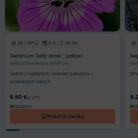
Odober do zoznamu želaní
Od
Mrazuvzdornosť
Doba kvitnutia
Výška rastliny
Z5 (-28°C)
V-X
45 cm
Geranium 'Kelly Anne' - pakost
Nep
Veľkosť kvetináča: K9x9 cm
Veľ
Jedna z najlepších noviniek pakostov v
Dlh
posledných rokoch.
6.90 €
5.
Cena
s DPH
Ce
Skladom
S
Pridať do košíka