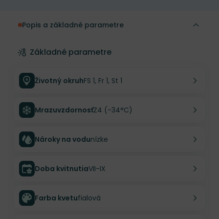
Popis a základné parametre
Základné parametre
Životný okruh
FS 1, Fr 1, St 1
Mrazuvzdornosť
Z4 (-34°C)
Nároky na vodu
nízke
Doba kvitnutia
VII-IX
Farba kvetu
fialová