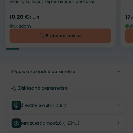
Vzácny kultivar žltej čemerice s bodkami.
10.20 €
17
Cena
s DPH
Ce
Skladom
S
Pridať do košíka
Popis a základné parametre
Základné parametre
Životný okruh
Fr 2, B 2
Mrazuvzdornosť
Z6 (-23°C)