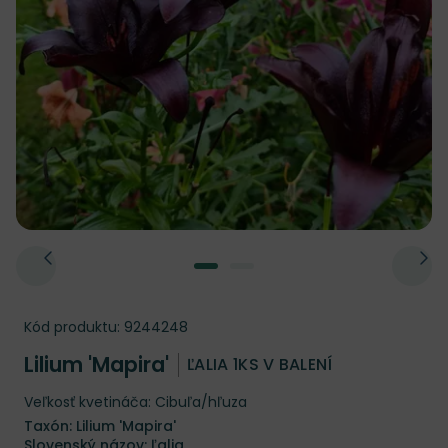
Kód produktu:
9244248
Lilium 'Mapira'
ĽALIA 1KS V BALENÍ
Veľkosť kvetináča: Cibuľa/hľuza
Taxón: Lilium 'Mapira'
Slovenský názov: ľalia