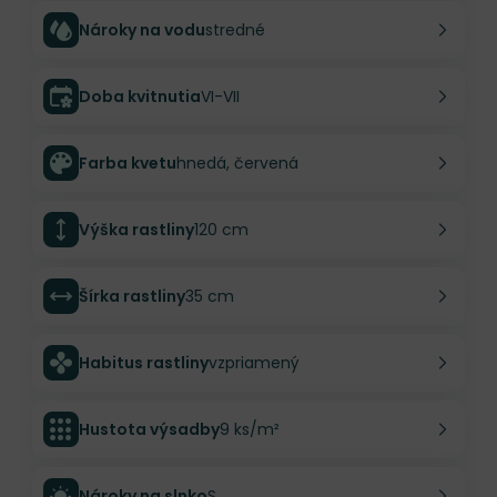
Nároky na vodu
stredné
Doba kvitnutia
VI-VII
Farba kvetu
hnedá, červená
Výška rastliny
120 cm
Šírka rastliny
35 cm
Habitus rastliny
vzpriamený
Hustota výsadby
9 ks/m²
Nároky na slnko
S