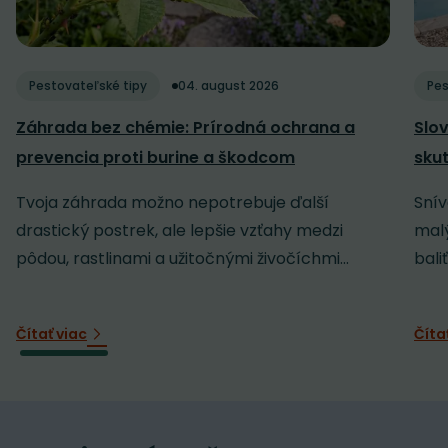
Pestovateľské tipy
04. august 2026
Pes
Záhrada bez chémie: Prírodná ochrana a
Slov
prevencia proti burine a škodcom
sku
Tvoja záhrada možno nepotrebuje ďalší
Snív
drastický postrek, ale lepšie vzťahy medzi
malý
pôdou, rastlinami a užitočnými živočíchmi...
baliť
Čítať viac
Číta