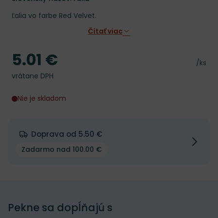
Ľalia vo farbe Red Velvet.
Čítať viac
5.01 €
Cena
Cena 
/ks
vrátane DPH
Nie je skladom
Doprava od 5.50 €
Zadarmo nad 100.00 €
Pekne sa dopĺňajú s