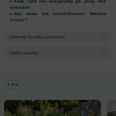
Kedy robiť rez margarétky po prvej vlne
kvitnutia?
Akú farbu má Leucanthemum 'Banana
Cream'?
Kalendár výsadby a kvitnutia
Údržba rastliny
Blog