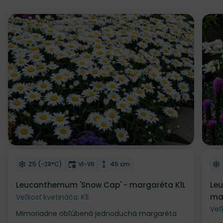
Odober do zoznamu želaní
Od
Mrazuvzdornosť
Doba kvitnutia
Výška rastliny
Z5 (-28°C)
VI-VII
45 cm
Leucanthemum 'Snow Cap' - margaréta K1L
Leu
ma
Veľkosť kvetináča: K1l
Veľ
Mimoriadne obľúbená jednoduchá margaréta