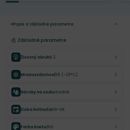
Popis a základné parametre
Základné parametre
Životný okruh
B 2
Mrazuvzdornosť
Z6 (-23°C)
Nároky na vodu
stredné
Doba kvitnutia
VII-VIII
Farba kvetu
žltá