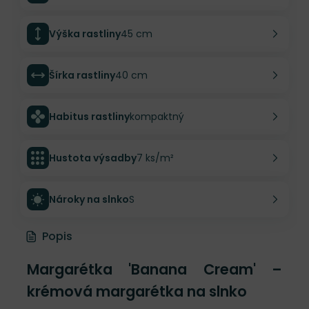
Výška rastliny
45 cm
Šírka rastliny
40 cm
Habitus rastliny
kompaktný
Hustota výsadby
7 ks/m²
Nároky na slnko
S
Popis
Margarétka 'Banana Cream' –
krémová margarétka na slnko