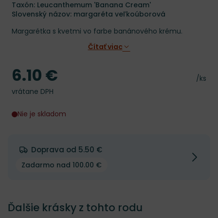
Taxón: Leucanthemum 'Banana Cream'
Slovenský názov: margaréta veľkoúborová
Margarétka s kvetmi vo farbe banánového krému.
Čítať viac
6.10 €
Cena
Cena 
/ks
vrátane DPH
Nie je skladom
Doprava od 5.50 €
Zadarmo nad 100.00 €
Ďalšie krásky z tohto rodu