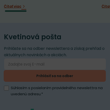
Čítať viac
Číta
Kvetinová pošta
Prihláste sa na odber newslettera a získaj prehľad o
aktuálnych novinkách a akciách.
Prihlásiť sa na odber
Súhlasím s posielaním pravidelného newslettra na
uvedenú adresu.
*