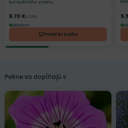
Bie
kompaktného vzrastu.
6.70 €
5.
Cena
s DPH
Ce
Skladom
S
Pridať do košíka
Pekne sa dopĺňajú s