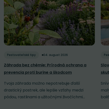
Pestovateľské tipy
04. august 2026
Pes
Záhrada bez chémie: Prírodná ochrana a
Slov
prevencia proti burine a škodcom
sku
Tvoja záhrada možno nepotrebuje ďalší
Snív
drastický postrek, ale lepšie vzťahy medzi
malý
pôdou, rastlinami a užitočnými živočíchmi...
baliť