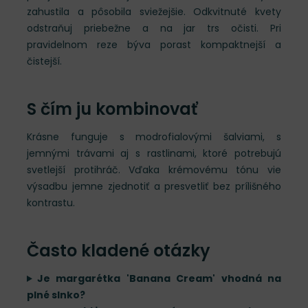
zahustila a pôsobila sviežejšie. Odkvitnuté kvety
odstraňuj priebežne a na jar trs očisti. Pri
pravidelnom reze býva porast kompaktnejší a
čistejší.
S čím ju kombinovať
Krásne funguje s modrofialovými šalviami, s
jemnými trávami aj s rastlinami, ktoré potrebujú
svetlejší protihráč. Vďaka krémovému tónu vie
výsadbu jemne zjednotiť a presvetliť bez prílišného
kontrastu.
Často kladené otázky
Je margarétka 'Banana Cream' vhodná na
plné slnko?