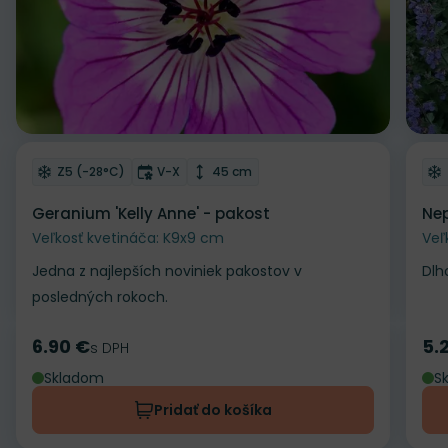
Odober do zoznamu želaní
Od
Mrazuvzdornosť
Doba kvitnutia
Výška rastliny
Z5 (-28°C)
V-X
45 cm
Geranium 'Kelly Anne' - pakost
Nep
Veľkosť kvetináča: K9x9 cm
Veľ
Jedna z najlepších noviniek pakostov v
Dlh
posledných rokoch.
6.90 €
5.
Cena
s DPH
Ce
Skladom
S
Pridať do košíka