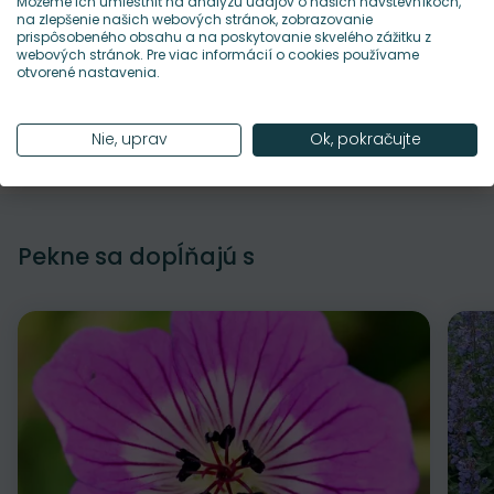
Môžeme ich umiestniť na analýzu údajov o našich návštevníkoch,
na zlepšenie našich webových stránok, zobrazovanie
prispôsobeného obsahu a na poskytovanie skvelého zážitku z
Kalendár výsadby a kvitnutia
webových stránok. Pre viac informácií o cookies používame
otvorené nastavenia.
Údržba rastliny
Nie, uprav
Ok, pokračujte
Pekne sa dopĺňajú s