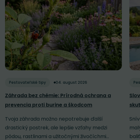
Pestovateľské tipy
04. august 2026
Pes
Záhrada bez chémie: Prírodná ochrana a
Slov
prevencia proti burine a škodcom
sku
Tvoja záhrada možno nepotrebuje ďalší
Snív
drastický postrek, ale lepšie vzťahy medzi
malý
pôdou, rastlinami a užitočnými živočíchmi...
baliť