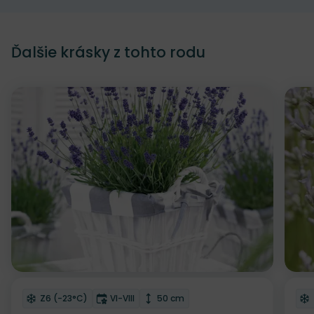
Ďalšie krásky z tohto rodu
NOVINKA
Odober do zoznamu želaní
Od
Mrazuvzdornosť
Doba kvitnutia
Výška rastliny
Z6 (-23°C)
VI-VIII
50 cm