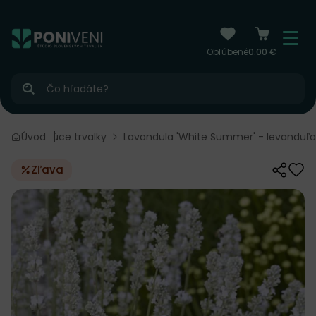
čiť na obsah
Menu
Obľúbené
0.00 €
Hľadať
lky
Úvod
Kvitnúce trvalky
Lavandula 'White Summer' - levanduľa
Zľava
Zdieľať
Odo