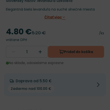
Slovenský názov: levanduľa úzkolistá
Elegantná biela levanduľa na suché slnečné miesta
Čítať viac
4.80 €
Cena
5.20 €
Pôvodná cena
Cena 
/ks
vrátane DPH
Pridať do košíka
Na sklade, odosielame expresne
Doprava od 5.50 €
Zadarmo nad 100.00 €