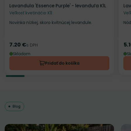
Lavandula 'Essence Purple' - levanduľa K1L
Lav
Veľkosť kvetináča: K1l
Veľ
Novinka nízkej, skoro kvitnúcej levandule.
Nád
7.20 €
5.
Cena
s DPH
Ce
Skladom
S
Pridať do košíka
Blog