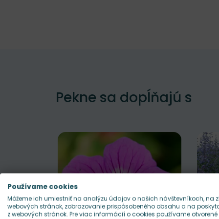
Pekne sa dopĺňajú s
Používame cookies
Môžeme ich umiestniť na analýzu údajov o našich návštevníkoch, na z
webových stránok, zobrazovanie prispôsobeného obsahu a na poskytov
z webových stránok. Pre viac informácií o cookies používame otvorené