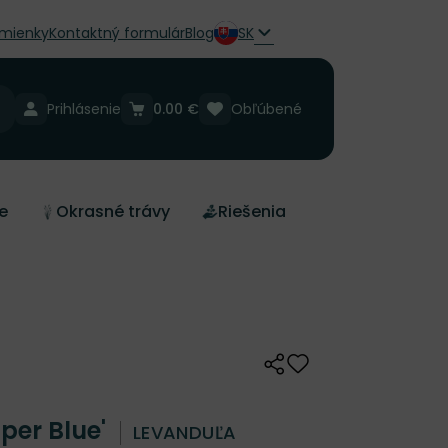
mienky
Kontaktný formulár
Blog
SK
Prihlásenie
0.00 €
Obľúbené
e
Okrasné trávy
Riešenia
Zdieľať
Odober do zoznamu 
per Blue'
LEVANDUĽA