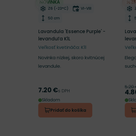
NOVINKA
Z
Odober do zoznamu želaní
Odo
Mrazuvzdornosť
Doba kvitnutia
Z6 (-23°C)
VI-VIII
Výška rastliny
50 cm
Lavandula 'Essence Purple' -
Lava
levanduľa K1L
leva
Veľkosť kvetináča: K1l
Veľk
Novinka nízkej, skoro kvitnúcej
Eleg
levandule.
such
5.20
Pôv
7.20 €
Cena
s DPH
4.8
Cen
Skladom
Sk
Pridať do košíka