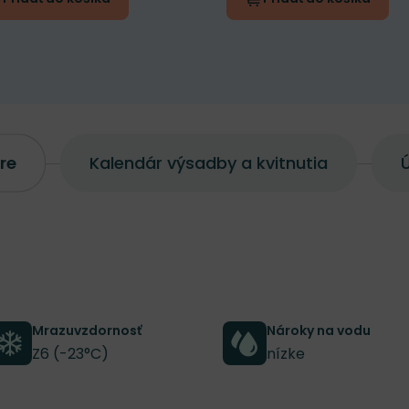
re
Kalendár výsadby a kvitnutia
Ú
Mrazuvzdornosť
Nároky na vodu
Z6 (-23°C)
nízke