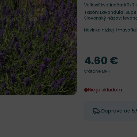
Veľkosť kvetináča: K9x9
Taxón: Lavandula 'Super
Slovenský názov: levan
Novinka nízkej, tmavofial
4.60 €
Cena
vrátane DPH
Nie je skladom
Doprava od 5.