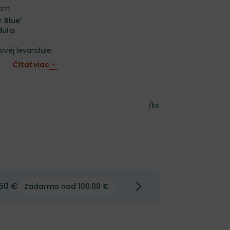
 cm
 Blue'
duľa
ovej levandule.
Čítať viac
Cena za kus
/ks
50 €
Zadarmo nad 100.00 €