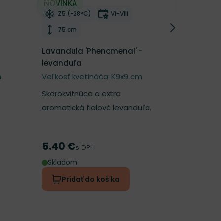
NOVINKA
NOVINKA
í
Odober do zoznamu želaní
Odober d
tnutia
Mrazuvzdornosť
Doba kvitnutia
Mrazu
Z5 (-28°C)
VI-VIII
Z6 (-2
Výška rastliny
Výška 
75 cm
40 cm
Lavandula 'Phenomenal' -
Lavandula
levanduľa
levanduľ
m
Veľkosť kvetináča: K9x9 cm
Veľkosť k
Skorokvitnúca a extra
Nežná vôň
aromatická fialová levanduľa.
5.40 €
5.10 €
Cena
Cena
s DPH
s 
Skladom
Skladom
Pridať do košíka
Prida