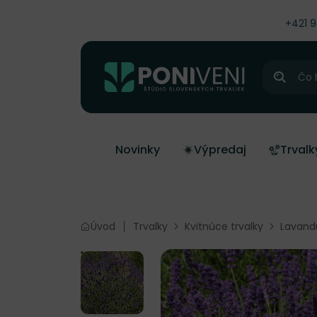
čiť na obsah
+421 
Hľadať
Novinky
Výpredaj
Trvalk
Úvod
Trvalky
Kvitnúce trvalky
Lavandu