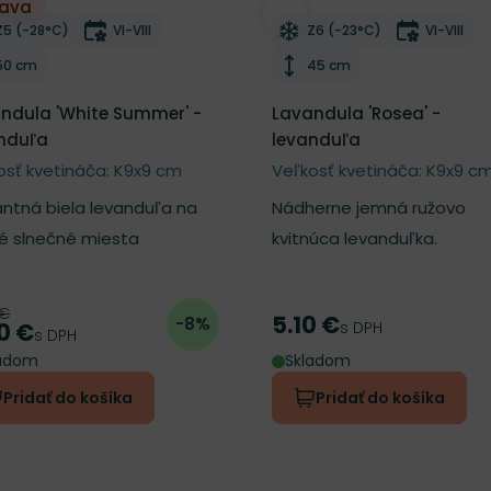
ľava
ber do zoznamu želaní
Odober do zoznamu želan
Mrazuvzdornosť
Doba kvitnutia
Mrazuvzdornosť
Doba kvi
Z5 (-28°C)
VI-VIII
Z6 (-23°C)
VI-VIII
Výška rastliny
Výška rastliny
50 cm
45 cm
ndula 'White Summer' -
Lavandula 'Rosea' -
nduľa
levanduľa
osť kvetináča: K9x9 cm
Veľkosť kvetináča: K9x9 c
antná biela levanduľa na
Nádherne jemná ružovo
é slnečné miesta
kvitnúca levanduľka.
 €
odná cena
5.10 €
-8%
Cena
s DPH
0 €
a
s DPH
ladom
Skladom
Pridať do košíka
Pridať do košíka