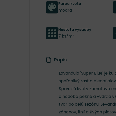
Farba kvetu
modrá
Hustota výsadby
7 ks/m²
Popis
Lavandula 'Super Blue' je ku
spoľahlivý rast a bledofial
Sprvu sú kvety zamatovo mod
dlhodobo pekné a vydržia vz
tvar po celú sezónu. Levand
záhonov, línií a živých plot