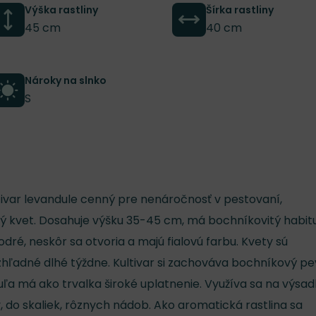
Výška rastliny
Šírka rastliny
45 cm
40 cm
Nároky na slnko
S
ltivar levandule cenný pre nenáročnosť v pestovaní,
ový kvet. Dosahuje výšku 35-45 cm, má bochníkovitý habitu
ré, neskôr sa otvoria a majú fialovú farbu. Kvety sú
hľadné dlhé týždne. Kultivar si zachováva bochníkový p
uľa má ako trvalka široké uplatnenie. Využíva sa na výsa
ov, do skaliek, rôznych nádob. Ako aromatická rastlina sa