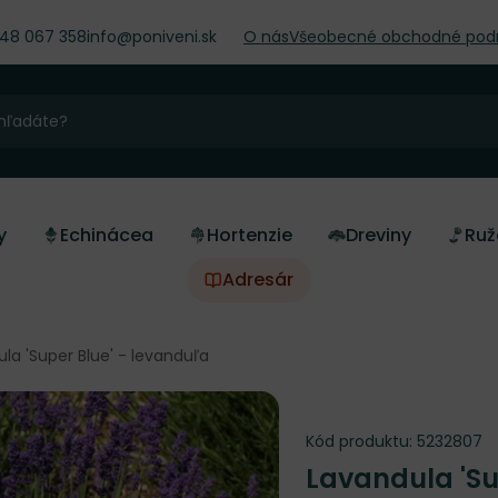
948 067 358
info@poniveni.sk
O nás
Všeobecné obchodné pod
y
Echinácea
Hortenzie
Dreviny
Ruž
Adresár
la 'Super Blue' - levanduľa
Kód produktu:
5232807
Lavandula 'Su