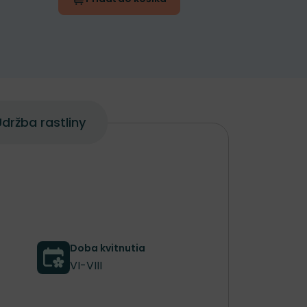
držba rastliny
Doba kvitnutia
VI-VIII