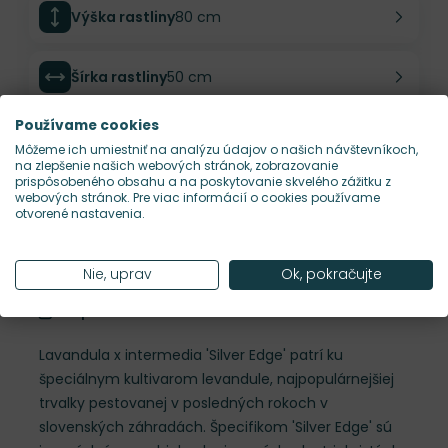
Výška rastliny
80 cm
Šírka rastliny
50 cm
Používame cookies
Habitus rastliny
vzpriamený
Môžeme ich umiestniť na analýzu údajov o našich návštevníkoch,
na zlepšenie našich webových stránok, zobrazovanie
prispôsobeného obsahu a na poskytovanie skvelého zážitku z
Hustota výsadby
4 ks/m²
webových stránok. Pre viac informácií o cookies používame
otvorené nastavenia.
Nároky na slnko
S
Nie, uprav
Ok, pokračujte
Popis
Lavandula x intermedia 'Silver Edge' patrí ku
špeciálnym kultivarom levandule, najpopulárnejšiej
trvalky pestovanej v posledných rokoch v
slovenských záhradách. Špecifikom 'Silver Edge' sú