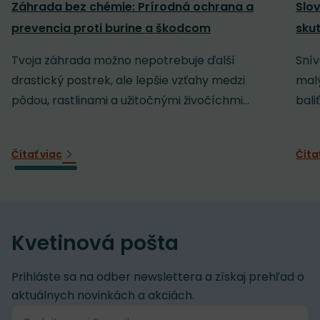
Záhrada bez chémie: Prírodná ochrana a
Slov
prevencia proti burine a škodcom
sku
Tvoja záhrada možno nepotrebuje ďalší
Snív
drastický postrek, ale lepšie vzťahy medzi
malý
pôdou, rastlinami a užitočnými živočíchmi...
baliť
Čítať viac
Číta
Kvetinová pošta
Prihláste sa na odber newslettera a získaj prehľad o
aktuálnych novinkách a akciách.