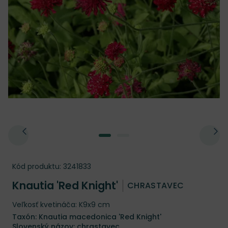
Kód produktu:
3241833
Knautia 'Red Knight'
CHRASTAVEC
Veľkosť kvetináča: K9x9 cm
Taxón: Knautia macedonica 'Red Knight'
Slovenský názov: chrastavec