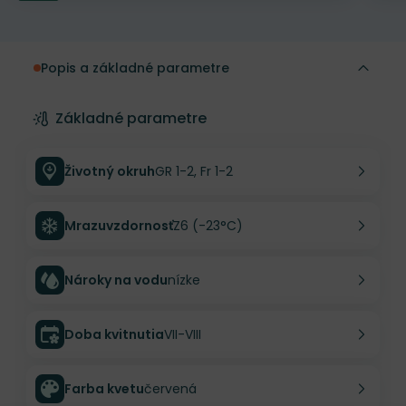
Popis a základné parametre
Základné parametre
Životný okruh
GR 1-2, Fr 1-2
Mrazuvzdornosť
Z6 (-23°C)
Nároky na vodu
nízke
Doba kvitnutia
VII-VIII
Farba kvetu
červená