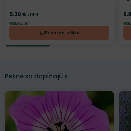
5.30 €
6.
Cena
s DPH
Ce
Skladom
S
Pridať do košíka
Pekne sa dopĺňajú s