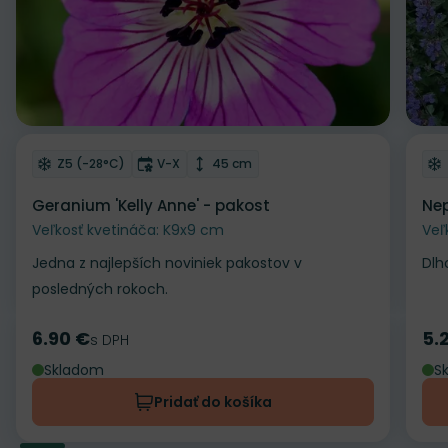
Odober do zoznamu želaní
Od
Mrazuvzdornosť
Doba kvitnutia
Výška rastliny
Z5 (-28°C)
V-X
45 cm
Geranium 'Kelly Anne' - pakost
Nep
Veľkosť kvetináča: K9x9 cm
Veľ
Jedna z najlepších noviniek pakostov v
Dlh
posledných rokoch.
6.90 €
5.
Cena
s DPH
Ce
Skladom
S
Pridať do košíka