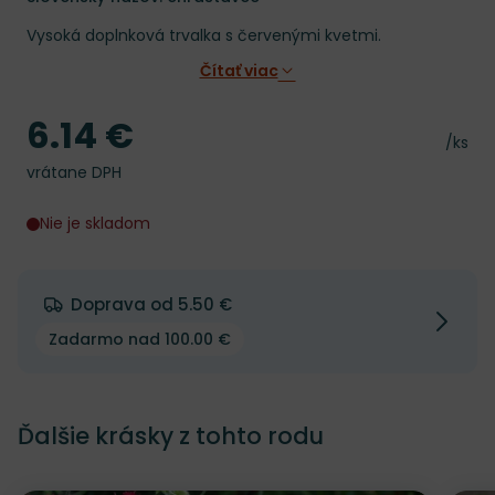
Vysoká doplnková trvalka s červenými kvetmi.
Čítať viac
6.14 €
Cena
Cena 
/ks
vrátane DPH
Nie je skladom
Doprava od 5.50 €
Zadarmo nad 100.00 €
Ďalšie krásky z tohto rodu