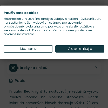
Výška rastliny
120 cm
Používame cookies
Môžeme ich umiestniť na analýzu údajov o našich návštevníkoch,
na zlepšenie našich webových stránok, zobrazovanie
Šírka rastliny
100 cm
prispôsobeného obsahu a na poskytovanie skvelého zážitku z
webových stránok. Pre viac informácií o cookies používame
otvorené nastavenia.
Habitus rastliny
vzpriamený
Nie, uprav
Ok, pokračujte
Hustota výsadby
3 ks/m²
Nároky na slnko
S
Popis
Knautia 'Red Knight' (chrastavec) je vzdušná vysoká
trvalka vhodná na slnečné stanovište. Počas
kvitnutia červených hlávok dosahuje výšku 120 cm.