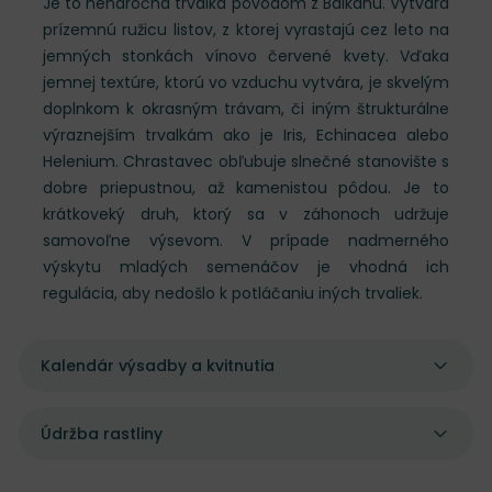
Je to nenáročná trvalka pôvodom z Balkánu. Vytvára
prízemnú ružicu listov, z ktorej vyrastajú cez leto na
jemných stonkách vínovo červené kvety. Vďaka
jemnej textúre, ktorú vo vzduchu vytvára, je skvelým
doplnkom k okrasným trávam, či iným štrukturálne
výraznejším trvalkám ako je Iris, Echinacea alebo
Helenium. Chrastavec obľubuje slnečné stanovište s
dobre priepustnou, až kamenistou pôdou. Je to
krátkoveký druh, ktorý sa v záhonoch udržuje
samovoľne výsevom. V prípade nadmerného
výskytu mladých semenáčov je vhodná ich
regulácia, aby nedošlo k potláčaniu iných trvaliek.
Kalendár výsadby a kvitnutia
Údržba rastliny