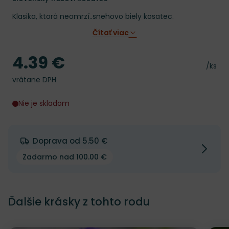
Klasika, ktorá neomrzí..snehovo biely kosatec.
Čítať viac
4.39 €
Cena
Cena 
/ks
vrátane DPH
Nie je skladom
Doprava od 5.50 €
Zadarmo nad 100.00 €
Ďalšie krásky z tohto rodu