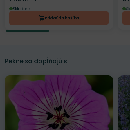
Cena
Ce
Skladom
S
Pridať do košíka
Pekne sa dopĺňajú s