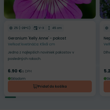
Odober do zoznamu želaní
Od
Mrazuvzdornosť
Doba kvitnutia
Výška rastliny
Z5 (-28°C)
V-X
45 cm
Geranium 'Kelly Anne' - pakost
Nep
Veľkosť kvetináča: K9x9 cm
Veľ
Jedna z najlepších noviniek pakostov v
Dlh
posledných rokoch.
6.90 €
5.
Cena
s DPH
Ce
Skladom
S
Pridať do košíka