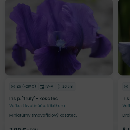
Odober do zoznamu želaní
Od
Mrazuvzdornosť
Doba kvitnutia
Výška rastliny
Z5 (-28°C)
IV-V
20 cm
Iris p. 'Truly' - kosatec
Iri
Veľkosť kvetináča: K9x9 cm
Veľ
Miniatúrny tmavofialový kosatec.
Dro
7.00 €
8.
s DPH