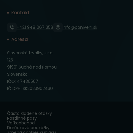
Kontakt
+421 948 067 358
info@poniveni.sk
Adresa
Slovenské trvalky, s.r.o.
125
91901 Suchá nad Parnou
Slovensko
IČO: 47430567
IČ DPH: SK2023902430
Často kladené otázky
Rastlinné pasy
Veľkoobchod
Darčekové poukážky
Zmena cookies súhlasu