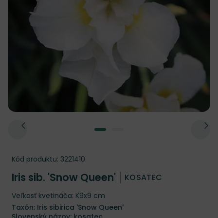
Kód produktu:
3221410
Iris sib. 'Snow Queen'
KOSATEC
Veľkosť kvetináča: K9x9 cm
Taxón: Iris sibirica 'Snow Queen'
Slovenský názov: kosatec