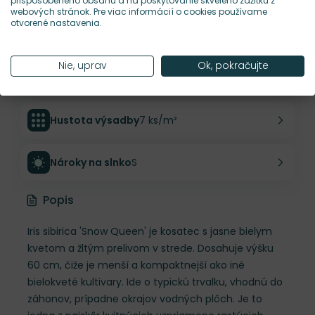
prispôsobeného obsahu a na poskytovanie skvelého zážitku z
webových stránok. Pre viac informácií o cookies používame
otvorené nastavenia.
Šírka rastliny
40 cm
Nie, uprav
Ok, pokračujte
Habitus rastliny
vzpriamený
Hustota výsadby
7 ks/m²
Nároky na slnko
S
Popis
Iris sibirica 'Snow Queen' je kosatec s jasne bielym
kvetom a žltým prelivom v strede. Dosahuje výšku
60 cm, čiže je menší a kompaktnejší ako iné
bielokveté kultivary. Ide o typickú trvalku, vhodnú do
záhonov, prípadne okrajov vodných plôch. Je to