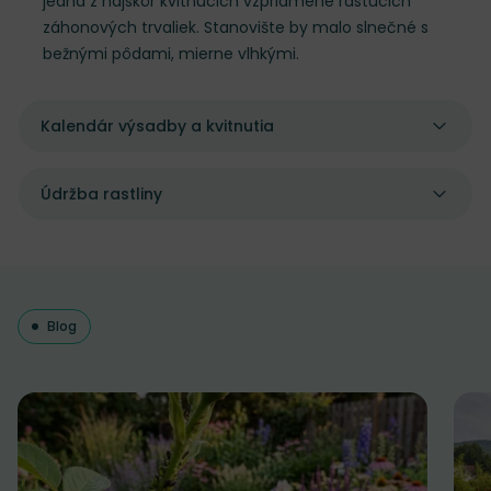
jedna z najskôr kvitnúcich vzpriamene rastúcich
záhonových trvaliek. Stanovište by malo slnečné s
bežnými pôdami, mierne vlhkými.
Kalendár výsadby a kvitnutia
Údržba rastliny
Blog