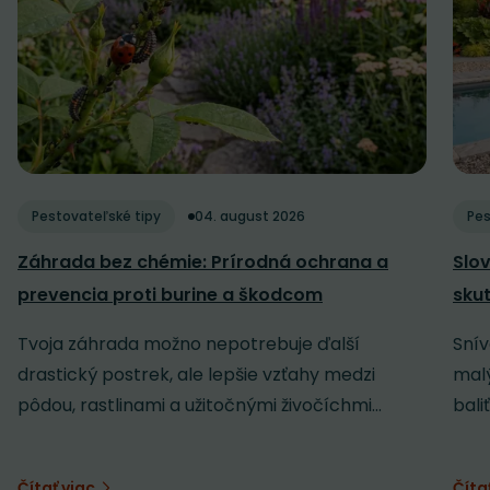
Pestovateľské tipy
04. august 2026
Pes
Záhrada bez chémie: Prírodná ochrana a
Slov
prevencia proti burine a škodcom
sku
Tvoja záhrada možno nepotrebuje ďalší
Snív
drastický postrek, ale lepšie vzťahy medzi
malý
pôdou, rastlinami a užitočnými živočíchmi...
baliť
Čítať viac
Číta