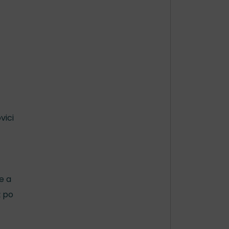
vici
e a
ž po