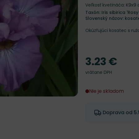
Veľkosť kvetináča: K9x9
Taxón: Iris sibirica 'Ros
Slovenský názov: kosate
Okúzľujúci kosatec s ruž
3.23 €
Cena
vrátane DPH
Nie je skladom
Doprava od 5.