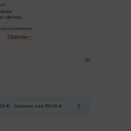
 cm
y Bows'
c sibírsky
ovými kvietkami.
Čítať viac
Cena za kus
/ks
50 €
Zadarmo nad 100.00 €