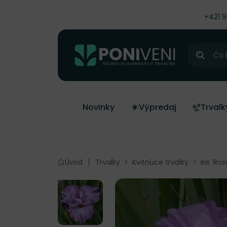
čiť na obsah
+421 
Hľadať
Novinky
Výpredaj
Trvalk
Úvod
Trvalky
Kvitnúce trvalky
Iris 'R