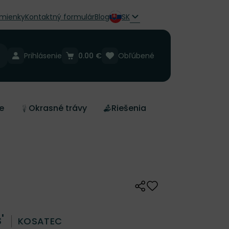
mienky
Kontaktný formulár
Blog
SK
Prihlásenie
0.00 €
Obľúbené
e
Okrasné trávy
Riešenia
Zdieľať
Odober do zoznamu 
s'
KOSATEC