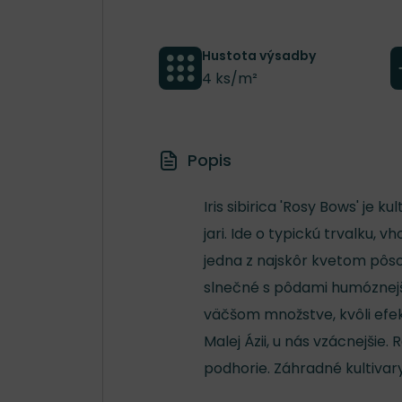
Hustota výsadby
4 ks/m²
Popis
Iris sibirica 'Rosy Bows' je 
jari. Ide o typickú trvalku,
jedna z najskôr kvetom pôso
slnečné s pôdami humóznejš
väčšom množstve, kvôli efek
Malej Ázii, u nás vzácnejšie.
podhorie. Záhradné kultivary