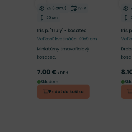
Odober do zoznamu želaní
Odo
Mrazuvzdornosť
Doba kvitnutia
Z5 (-28°C)
IV-V
Výška rastliny
20 cm
Iris p. 'Truly' - kosatec
Iris 
Veľkosť kvetináča: K9x9 cm
Veľk
Miniatúrny tmavofialový
Drob
kosatec.
kosa
7.00 €
8.1
Cena
Cen
s DPH
Skladom
Sk
Pridať do košíka