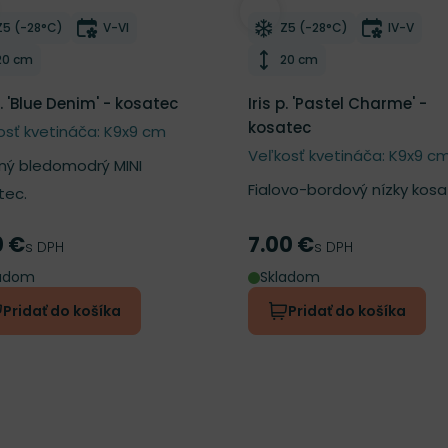
ber do zoznamu želaní
Odober do zoznamu želan
Mrazuvzdornosť
Doba kvitnutia
Mrazuvzdornosť
Doba kvi
Z5 (-28°C)
V-VI
Z5 (-28°C)
IV-V
Výška rastliny
Výška rastliny
20 cm
20 cm
p. 'Blue Denim' - kosatec
Iris p. 'Pastel Charme' -
kosatec
osť kvetináča: K9x9 cm
Veľkosť kvetináča: K9x9 c
ný bledomodrý MINI
Fialovo-bordový nízky kosa
tec.
0 €
7.00 €
a
Cena
s DPH
s DPH
ladom
Skladom
Pridať do košíka
Pridať do košíka