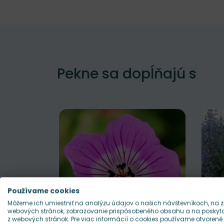
Pekne sa dopĺňajú s
Používame cookies
Môžeme ich umiestniť na analýzu údajov o našich návštevníkoch, na z
webových stránok, zobrazovanie prispôsobeného obsahu a na poskytov
z webových stránok. Pre viac informácií o cookies používame otvorené