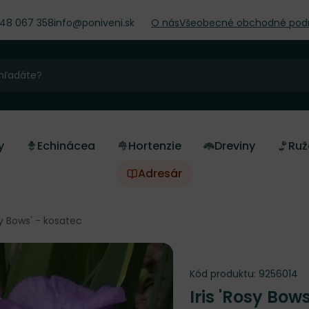
948 067 358
info@poniveni.sk
O nás
Všeobecné obchodné pod
y
Echinácea
Hortenzie
Dreviny
Ruž
Adresár
osy Bows' - kosatec
Kód produktu:
9256014
Iris 'Rosy Bow