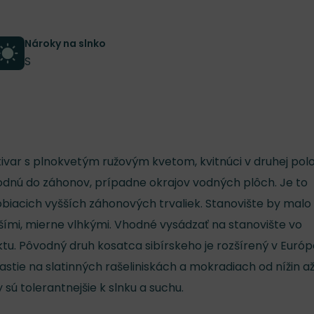
Nároky na slnko
S
kultivar s plnokvetým ružovým kvetom, kvitnúci v druhej polo
 vhodnú do záhonov, prípadne okrajov vodných plôch. Je to
biacich vyšších záhonových trvaliek. Stanovište by malo
ími, mierne vlhkými. Vhodné vysádzať na stanovište vo
tu. Pôvodný druh kosatca sibírskeho je rozšírený v Európ
 Rastie na slatinných rašeliniskách a mokradiach od nížin a
 sú tolerantnejšie k slnku a suchu.