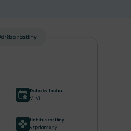
držba rastliny
Doba kvitnutia
V-VI
Habitus rastliny
vzpriamený