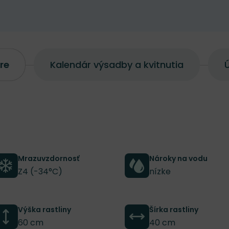
re
Kalendár výsadby a kvitnutia
Ú
Mrazuvzdornosť
Nároky na vodu
Z4 (-34°C)
nízke
Výška rastliny
Šírka rastliny
60 cm
40 cm