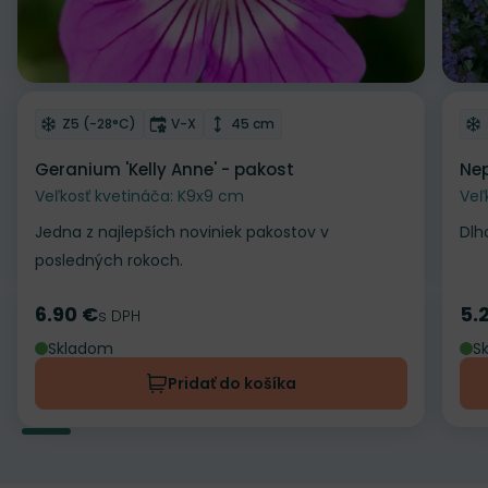
Odober do zoznamu želaní
Od
Mrazuvzdornosť
Doba kvitnutia
Výška rastliny
Z5 (-28°C)
V-X
45 cm
Geranium 'Kelly Anne' - pakost
Nep
Veľkosť kvetináča: K9x9 cm
Veľ
Jedna z najlepších noviniek pakostov v
Dlh
posledných rokoch.
6.90 €
5.
Cena
s DPH
Ce
Skladom
S
Pridať do košíka