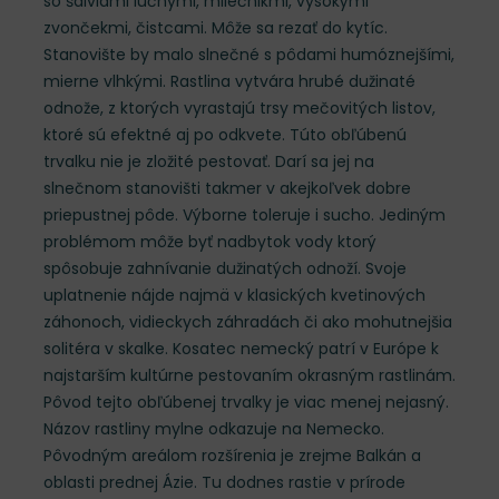
so šalviami lúčnymi, mliečnikmi, vysokými
zvončekmi, čistcami. Môže sa rezať do kytíc.
Stanovište by malo slnečné s pôdami humóznejšími,
mierne vlhkými. Rastlina vytvára hrubé dužinaté
odnože, z ktorých vyrastajú trsy mečovitých listov,
ktoré sú efektné aj po odkvete. Túto obľúbenú
trvalku nie je zložité pestovať. Darí sa jej na
slnečnom stanovišti takmer v akejkoľvek dobre
priepustnej pôde. Výborne toleruje i sucho. Jediným
problémom môže byť nadbytok vody ktorý
spôsobuje zahnívanie dužinatých odnoží. Svoje
uplatnenie nájde najmä v klasických kvetinových
záhonoch, vidieckych záhradách či ako mohutnejšia
solitéra v skalke. Kosatec nemecký patrí v Európe k
najstarším kultúrne pestovaním okrasným rastlinám.
Pôvod tejto obľúbenej trvalky je viac menej nejasný.
Názov rastliny mylne odkazuje na Nemecko.
Pôvodným areálom rozšírenia je zrejme Balkán a
oblasti prednej Ázie. Tu dodnes rastie v prírode