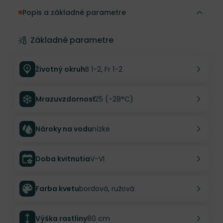
Popis a základné parametre
Základné parametre
Životný okruh
B 1-2, Fr 1-2
Mrazuvzdornosť
Z5 (-28°C)
Nároky na vodu
nízke
Doba kvitnutia
V-VI
Farba kvetu
bordová, ružová
Výška rastliny
80 cm