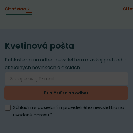
Čítať viac
Číta
Kvetinová pošta
Prihláste sa na odber newslettera a získaj prehľad o
aktuálnych novinkách a akciách.
Prihlásiť sa na odber
Súhlasím s posielaním pravidelného newslettra na
uvedenú adresu.
*