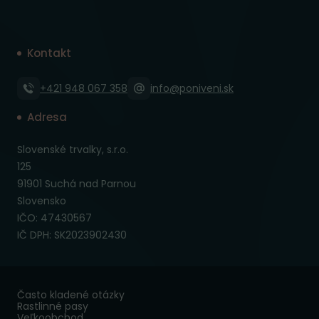
Kontakt
+421 948 067 358
info@poniveni.sk
Adresa
Slovenské trvalky, s.r.o.
125
91901 Suchá nad Parnou
Slovensko
IČO: 47430567
IČ DPH: SK2023902430
Často kladené otázky
Rastlinné pasy
Veľkoobchod