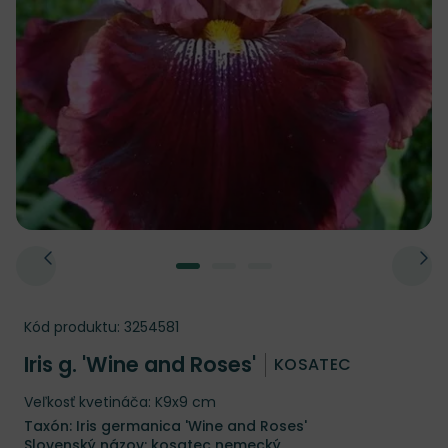
Kód produktu:
3254581
Iris g. 'Wine and Roses'
KOSATEC
Veľkosť kvetináča: K9x9 cm
Taxón: Iris germanica 'Wine and Roses'
Slovenský názov: kosatec nemecký