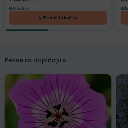
Cena
Ce
Skladom
S
Pridať do košíka
Pekne sa dopĺňajú s