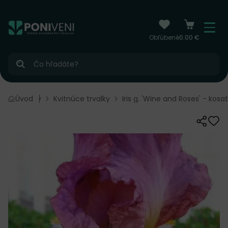
čiť na obsah
Menu
Obľúbené
0.00 €
Hľadať
Úvod
Trvalky
Kvitnúce trvalky
Iris g. 'Wine and Roses' - kosa
Zdieľať
Odo