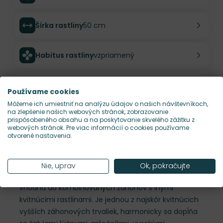
Šírka rastliny
50 cm
Habitus rastliny
vzpriamený
Hustota výsadby
5 ks/m²
Používame cookies
Môžeme ich umiestniť na analýzu údajov o našich návštevníkoch,
na zlepšenie našich webových stránok, zobrazovanie
Nároky na slnko
S
prispôsobeného obsahu a na poskytovanie skvelého zážitku z
webových stránok. Pre viac informácií o cookies používame
otvorené nastavenia.
Popis
Iris g. 'Wine and Roses' je výnimočný vysoký kosatec
Nie, uprav
Ok, pokračujte
s pastelovo ružovým kvetom. Ide o typickú trvalku
vhodnú do kombinovaných záhonov s inými
kvitnúcimi rastlinami. Je jednou z najskôr kvitnúcich
vyšších záhonových trvaliek, harmonicky sa dopĺňa