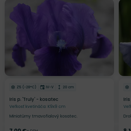
Odober do zoznamu želaní
Od
Mrazuvzdornosť
Doba kvitnutia
Výška rastliny
Z5 (-28°C)
IV-V
20 cm
Iris p. 'Truly' - kosatec
Iri
Veľkosť kvetináča: K9x9 cm
Veľ
Miniatúrny tmavofialový kosatec.
Dro
7.00 €
8.
s DPH