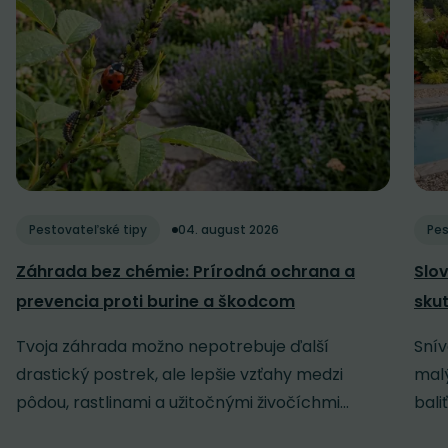
Pestovateľské tipy
04. august 2026
Pes
Záhrada bez chémie: Prírodná ochrana a
Slov
prevencia proti burine a škodcom
sku
Tvoja záhrada možno nepotrebuje ďalší
Snív
drastický postrek, ale lepšie vzťahy medzi
malý
pôdou, rastlinami a užitočnými živočíchmi...
baliť