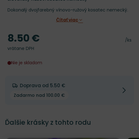
Dokonalý dvojfarebný vínovo-ružový kosatec nemecký.
Čítať viac
8.50 €
Cena
Cena 
/ks
vrátane DPH
Nie je skladom
Doprava od 5.50 €
Zadarmo nad 100.00 €
Ďalšie krásky z tohto rodu