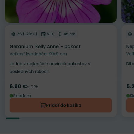
Odober do zoznamu želaní
Od
Mrazuvzdornosť
Doba kvitnutia
Výška rastliny
Z5 (-28°C)
V-X
45 cm
Geranium 'Kelly Anne' - pakost
Nep
Veľkosť kvetináča: K9x9 cm
Veľ
Jedna z najlepších noviniek pakostov v
Dlh
posledných rokoch.
6.90 €
5.
Cena
s DPH
Ce
Skladom
S
Pridať do košíka