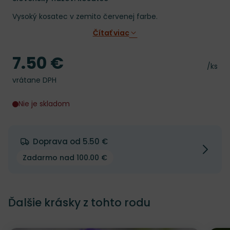
Vysoký kosatec v zemito červenej farbe.
Čítať viac
7.50 €
Cena
Cena 
/ks
vrátane DPH
Nie je skladom
Doprava od 5.50 €
Zadarmo nad 100.00 €
Ďalšie krásky z tohto rodu