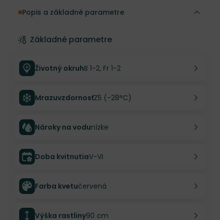
Popis a základné parametre
Základné parametre
Životný okruh
B 1-2, Fr 1-2
Mrazuvzdornosť
Z5 (-28°C)
Nároky na vodu
nízke
Doba kvitnutia
V-VI
Farba kvetu
červená
Výška rastliny
90 cm