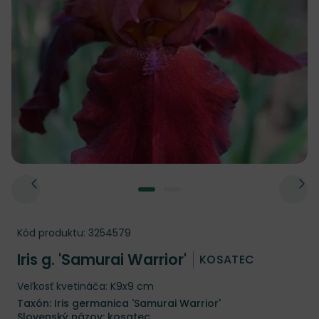
Kód produktu:
3254579
Iris g. 'Samurai Warrior'
KOSATEC
Veľkosť kvetináča: K9x9 cm
Taxón: Iris germanica 'Samurai Warrior'
Slovenský názov: kosatec