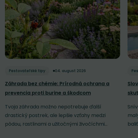
Pestovateľské tipy
04. august 2026
Pes
Záhrada bez chémie: Prírodná ochrana a
Slov
prevencia proti burine a škodcom
sku
Tvoja záhrada možno nepotrebuje ďalší
Snív
drastický postrek, ale lepšie vzťahy medzi
malý
pôdou, rastlinami a užitočnými živočíchmi...
baliť