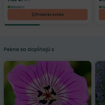
Cena
Ce
Skladom
S
Pridať do košíka
Pekne sa dopĺňajú s