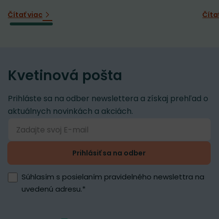
Čítať viac
Číta
Kvetinová pošta
Prihláste sa na odber newslettera a získaj prehľad o
aktuálnych novinkách a akciách.
Prihlásiť sa na odber
Súhlasím s posielaním pravidelného newslettra na
uvedenú adresu.
*