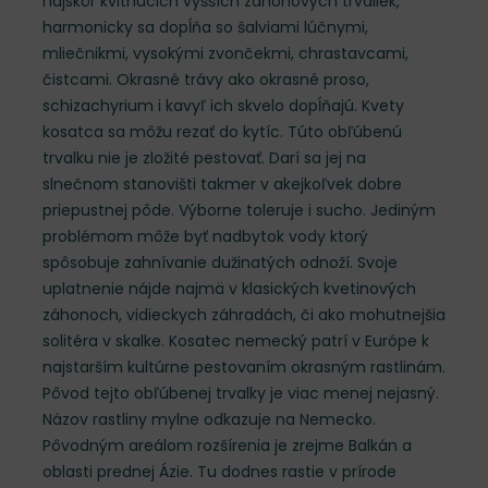
najskôr kvitnúcich vyšších záhonových trvaliek,
harmonicky sa dopĺňa so šalviami lúčnymi,
mliečnikmi, vysokými zvončekmi, chrastavcami,
čistcami. Okrasné trávy ako okrasné proso,
schizachyrium i kavyľ ich skvelo dopĺňajú. Kvety
kosatca sa môžu rezať do kytíc. Túto obľúbenú
trvalku nie je zložité pestovať. Darí sa jej na
slnečnom stanovišti takmer v akejkoľvek dobre
priepustnej pôde. Výborne toleruje i sucho. Jediným
problémom môže byť nadbytok vody ktorý
spôsobuje zahnívanie dužinatých odnoží. Svoje
uplatnenie nájde najmä v klasických kvetinových
záhonoch, vidieckych záhradách, či ako mohutnejšia
solitéra v skalke. Kosatec nemecký patrí v Európe k
najstarším kultúrne pestovaním okrasným rastlinám.
Pôvod tejto obľúbenej trvalky je viac menej nejasný.
Názov rastliny mylne odkazuje na Nemecko.
Pôvodným areálom rozšírenia je zrejme Balkán a
oblasti prednej Ázie. Tu dodnes rastie v prírode