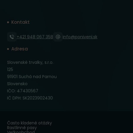
Kontakt
+421 948 067 358
info@poniveni.sk
Adresa
Slovenské trvalky, s.r.o.
125
91901 Suchá nad Parnou
Slovensko
IČO: 47430567
IČ DPH: SK2023902430
Často kladené otázky
Rastlinné pasy
Veľkoobchod