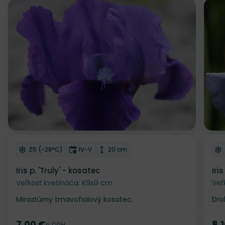
Odober do zoznamu želaní
Od
Mrazuvzdornosť
Doba kvitnutia
Výška rastliny
Z5 (-28°C)
IV-V
20 cm
Iris p. 'Truly' - kosatec
Iri
Veľkosť kvetináča: K9x9 cm
Veľ
Miniatúrny tmavofialový kosatec.
Dro
7.00 €
8.
s DPH