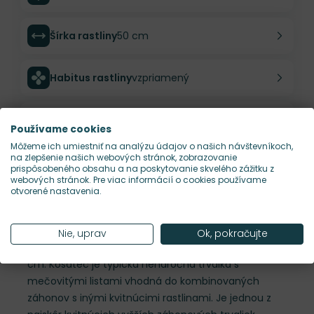
Šírka rastliny
50 cm
Habitus rastliny
vzpriamený
Hustota výsadby
5 ks/m²
Používame cookies
Môžeme ich umiestniť na analýzu údajov o našich návštevníkoch,
na zlepšenie našich webových stránok, zobrazovanie
Nároky na slnko
S
prispôsobeného obsahu a na poskytovanie skvelého zážitku z
webových stránok. Pre viac informácií o cookies používame
otvorené nastavenia.
Popis
Iris g. 'Samurai Warrior' je výnimočný vysoký kosatec
Nie, uprav
Ok, pokračujte
s tehlovo-červeným kvetom. Narastie do výšky 90
cm. Kosatec je typická nenáročná trvalka s
mečovitými listami vhodná do kombinovaných
záhonov s inými kvitnúcimi rastlinami. Je jednou z